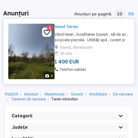
Anunțuri
20
50
Anunțuri pe pagină:
Vand Teren
6
Vând teren , localitatea Șișești , 68 de ari ,
se poate parcela . Utilități apă , curent și
asfalt la poartă .
Sisesti, Maramures
30 iulie
1 400 EUR
Telefon validat
5
Publi24
Anunțuri
Maramures
Sisesti
Imobiliare
De vanzare
Terenuri de vanzare
Teren intravilan
Categorii
Județe