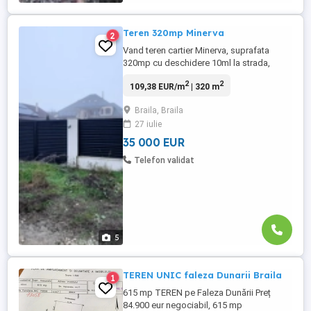
Teren 320mp Minerva
2
Vand teren cartier Minerva, suprafata
320mp cu deschidere 10ml la strada,
utilitati complete la strada (gaze, curent
2
2
109,38 EUR/m
| 320 m
electric, apa, canalizare), poarta cu acces
auto, zona rezidentiala. Terenul este ideal
Braila, Braila
pentru constructie casa, fiind amplasat
27 iulie
intre case deja locuite. Pret - 35.000 euro
neg. Pentru ...
35 000 EUR
Telefon validat
5
TEREN UNIC faleza Dunarii Braila
1
615 mp TEREN pe Faleza Dunării Preț
84.900 eur negociabil, 615 mp