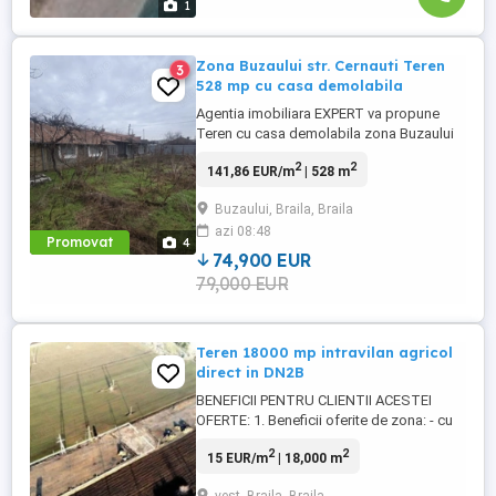
1
Zona Buzaului str. Cernauti Teren
3
528 mp cu casa demolabila
Agentia imobiliara EXPERT va propune
Teren cu casa demolabila zona Buzaului
suprafata teren 528 mp deschidere 16 ml
2
2
141,86 EUR/m
| 528 m
Utilitati pe teren apa si curent, canalizare ,
gazul este la poarta . Zona este linistita.
Buzaului, Braila, Braila
POT maxim 50%, CUT maxim 0.65 Pret 83
azi 08:48
000 euro Anunt postat de agentia
Promovat
4
imobiliara EXPERT ...
74,900 EUR
79,000 EUR
Teren 18000 mp intravilan agricol
direct in DN2B
BENEFICII PENTRU CLIENTII ACESTEI
OFERTE: 1. Beneficii oferite de zona: - cu
deschidere direct in DN2B, zona Armonia -
2
2
15 EUR/m
| 18,000 m
intersectia cu soseaua Focsani 2. Beneficii
tehnice ale ofertei: - teren intravilan