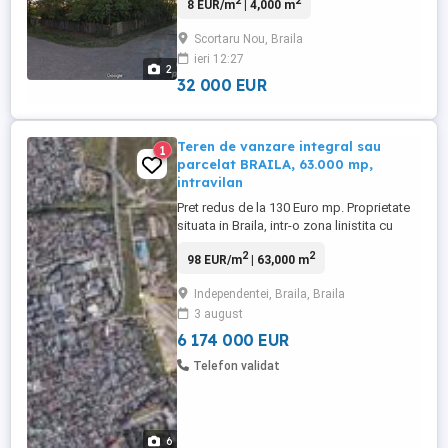
2
2
8 EUR/m
| 4,000 m
deschidere la drumul județean și la 2
străzi, lângă Postul Comunal de Poliție.
Scortaru Nou, Braila
Preț: 8 euro/m2 negociabil. Pretabil orice
ieri 12:27
activități de privatizare, agricultură,
2
supermarket, ...
32 000 EUR
Teren de vanzare integral sau
1
parcelat BRAILA, 63.000 mp,
intravilan
Pret redus de la 130 Euro mp. Proprietate
situata in Braila, intr-o zona linistita cu
vedere la Dunare, cu acces facil catre mai
2
2
98 EUR/m
| 63,000 m
multe rute (mai putin de 1 minut): - str.
Vadul Olangeriei (-> zona ultracentrala); -
Independentei, Braila, Braila
str. Dezrobirii (-> zona ultracentrala); - str.
3 august
Vadul Ghecetului ...
6 174 000 EUR
Telefon validat
6