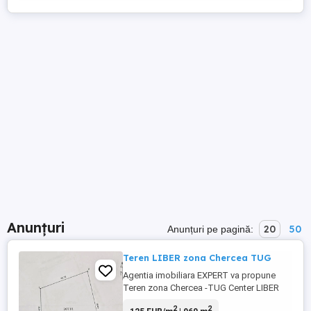
Anunțuri
20
50
Anunțuri pe pagină:
Teren LIBER zona Chercea TUG
Agentia imobiliara EXPERT va propune
Teren zona Chercea -TUG Center LIBER
Suprafata teren 960 mp, deschidere 26 ml
2
2