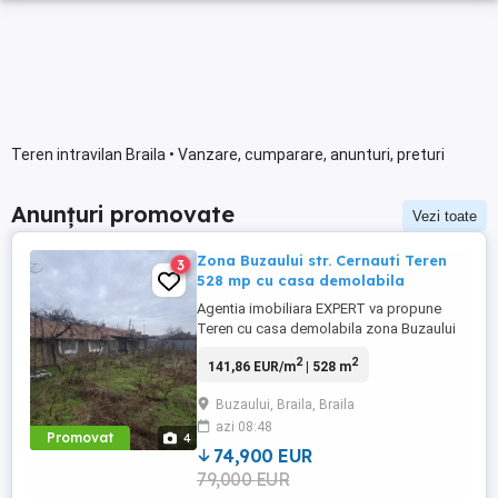
Teren intravilan Braila • Vanzare, cumparare, anunturi, preturi
Anunțuri promovate
Vezi toate
Zona Buzaului str. Cernauti Teren
3
528 mp cu casa demolabila
Agentia imobiliara EXPERT va propune
Teren cu casa demolabila zona Buzaului
suprafata teren 528 mp deschidere 16 ml
2
2
141,86 EUR/m
| 528 m
Utilitati pe teren apa si curent, canalizare ,
gazul este la poarta . Zona este linistita.
Buzaului, Braila, Braila
POT maxim 50%, CUT maxim 0.65 Pret 83
azi 08:48
000 euro Anunt postat de agentia
Promovat
4
imobiliara EXPERT ...
74,900 EUR
79,000 EUR