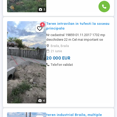
3
Teren intravilan in tufesti la soseau
4
principala
Nr cadastral 19859 01.11.2017 1732 mp
deschidere 22 m Cel mai important se
poate defalca in 2 terenuri se intinde pana
Braila, Braila
pe strada cealalta care la randul ei este
21 iunie
asfaltata locul este fara nici o constructie
20 000 EUR
dispune de apa curenta cu camin si
apometru,fantana si canalizare in fata
Telefon validat
portii, vecini stanga ...
4
teren industrial Braila, multiple