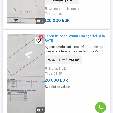
125 EUR/m
| 960 m
Utilitati in fata . Pret 120 000 euro Anunt
postat de agentia imobiliara EXPERT ,
Chercea, Braila, Braila
Pentru detalii la telefon sau la sediul
azi 08:56
nostru din : Braila Bd. Dorobantilor, nr.35,
Bl.B3, parter, ...
120 000 EUR
1
Teren in zona Vadul Olangeriei si in
4
RATE
Agentia Imobiliară Expert vă propune spre
cumpărare teren intravilan, In zona Vadul
Olangeriei,cu o suprafata de 264mp si o
2
2
75,76 EUR/m
| 264 m
deschidere de 9,43 . Utilitatile sunt in fata
terenului ,apa gaze ,canalizare. Acte la zi
Braila, Braila
,liber de sarcini.Pretul 20 000 euro .Se
azi 08:55
poate achita si in rate cu un avans de 2000
...
20 000 EUR
Telefon validat
1