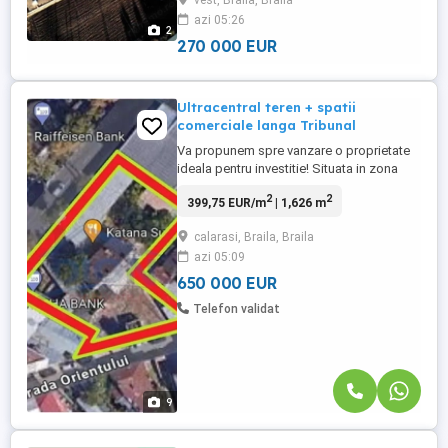
vest, Braila, Braila
agricol, 18000 mp - se accepta si
azi 05:26
schimburi imobiliare 3. Situatia juridica:
2
actele sunt complete ...
270 000 EUR
Ultracentral teren + spatii
comerciale langa Tribunal
Va propunem spre vanzare o proprietate
ideala pentru investitie! Situata in zona
comerciala, ultracentrala, a orasului Braila
2
2
399,75 EUR/m
| 1,626 m
(pe Calea Calarasilor - langa Tribunal),
proprietatea dispune de un teren de 1.626
calarasi, Braila, Braila
mp, cu dubla deschidere (49 ml la Calea
azi 05:09
Calarasilor si 33 ml la str. Orientului) si de 7
spatii ...
650 000 EUR
Telefon validat
9