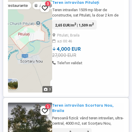
Teren intravilan Pitulați
3
Teren intravilan 1509 mp liber de
constructie, sat Pitulati, la doar 2 km de
com. Scortaru Nou. Strada pietruita, langa
2
2
2,65 EUR/m
| 1,509 m
islas, posibilitati apa si en.electrica. Sat
traditional, linistit, aflat intr-o zona
Pitulati, Braila
pitoreasca pe malul raului Buzau, la 28 km
azi 00:46
de mun. Braila. Pretabil si amplasare
constructie de ...
4,000 EUR
27,000 EUR
Telefon validat
3
Teren intravilan Scortaru Nou,
1
Braila
Persoană fizică: vând teren intravilan, ultra-
central, 4000 m2, sat Scorțaru Nou,
comuna Scorțaru Nou, jud. Brăila. Utilități,