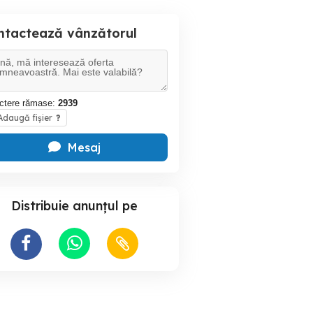
ntactează vânzătorul
ctere rămase:
2939
daugă fișier
?
Mesaj
Distribuie anunțul pe