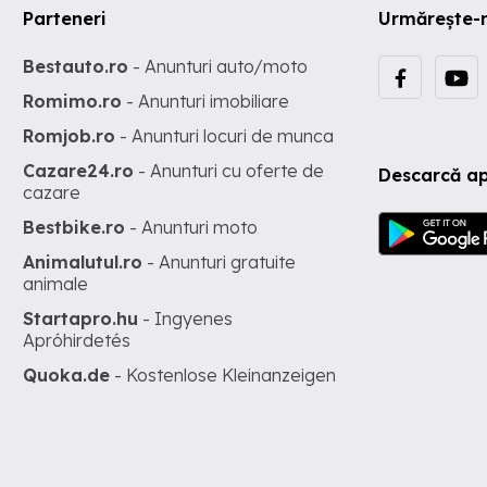
Parteneri
Urmărește-
Bestauto.ro
- Anunturi auto/moto
Romimo.ro
- Anunturi imobiliare
Romjob.ro
- Anunturi locuri de munca
Cazare24.ro
- Anunturi cu oferte de
Descarcă ap
cazare
Bestbike.ro
- Anunturi moto
Animalutul.ro
- Anunturi gratuite
animale
Startapro.hu
- Ingyenes
Apróhirdetés
Quoka.de
- Kostenlose Kleinanzeigen