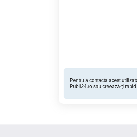
Vând tere intravilan în oraș
vând teren în orașul Ștei
Ștei jud. Bihor
Stei
30 EUR
Pentru a contacta acest utilizato
Publi24.ro sau creează-ți rapid