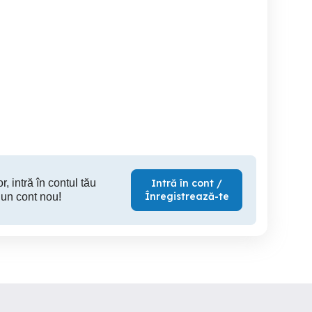
jud. Bihor
Stei
30 EUR
r, intră în contul tău
Intră în cont /
Înregistrează-te
 un cont nou!