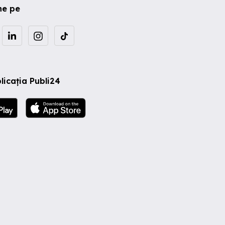
ne pe
licația Publi24