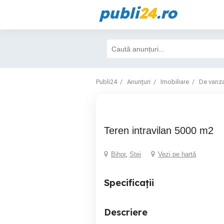
publi
24
.ro
Publi24
Anunțuri
Imobiliare
De vanz
Teren intravilan 5000 m2
Bihor
,
Stei
Vezi pe hartă
Specificații
Descriere