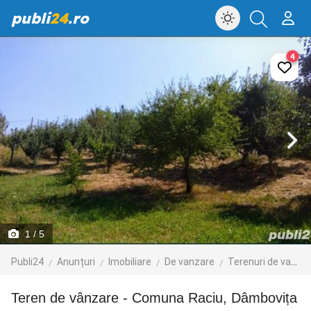
publi
24
.ro
4
1
/ 5
Publi24
Anunțuri
Imobiliare
De vanzare
Terenuri de vanzare
Teren de vânzare - Comuna Raciu, Dâmbovița