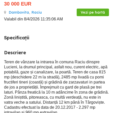
30 000
EUR
Dambovita
,
Raciu
Vezi pe hartă
Valabil din 8/4/2026 11:35:06 AM
Specificații
Descriere
Teren de vânzare la intrarea în comuna Raciu dinspre
Lucieni, la drumul principal, asfalt nou, curent electric, apă
potabilă, gaze și canalizare, la poartă. Teren de casa 815
mp (deschidere 22 m la stradă), 2485 mp livadă cu pomi
fructiferi tineri (coastă) și grădină de zarzavaturi in partea
de jos a proprietății. Împrejmuit cu gard de plasă pe trei
laturi. Pânza freatică la 10 m adâncime în zona de grădină.
Zonă liniștită, pitoreasca, cu multă verdeață, nu este in
vatra veche a satului. Distanță 12 km până în Târgoviște.
Cadastru efectuat la data de 20.12.2017 - 2.297 mp
intravilan și 960 mp extravilan.