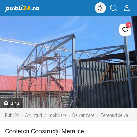
publi
24
.ro
8
1
/ 1
Publi24
Anunțuri
Imobiliare
De vanzare
Terenuri de vanzare
Confetcti Construcții Metalice