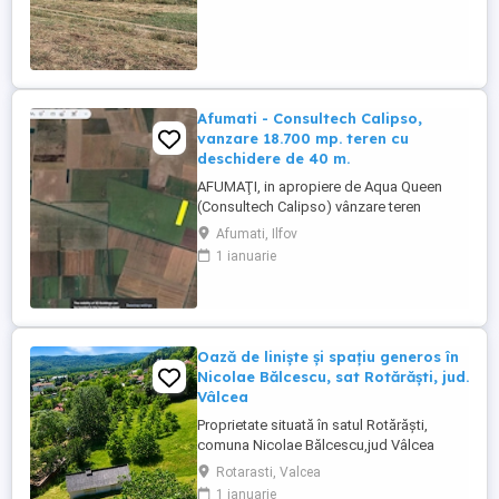
400 ml. Proprietatea se afla intr-o zona
linistita, cu aer curat si priveliste deschisa,
ideala pentru ...
Afumati - Consultech Calipso,
vanzare 18.700 mp. teren cu
deschidere de 40 m.
AFUMAŢI, in apropiere de Aqua Queen
(Consultech Calipso) vânzare teren
extravilan în suprafaţă totală de 18.700
Afumati, Ilfov
mp. cu deschidere de 39,5 ml. Ca locaţie
1 ianuarie
mai exact este situat la jumătatea distanţei
dintre Afumaţi şi Petrăchioaia. De
menţionat faptul că zona respectivă este
în plină ...
Oază de liniște și spațiu generos în
Nicolae Bălcescu, sat Rotărăști, jud.
Vâlcea
Proprietate situată în satul Rotărăști,
comuna Nicolae Bălcescu,jud Vâlcea
compusă din teren în suprafață totală de
Rotarasti, Valcea
7.516 mp, din care 2.500 mp intravilan cu
1 ianuarie