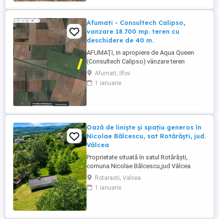
Afumati - Consultech Calipso,
vanzare 18.700 mp. teren cu
deschidere de 40 m.
AFUMAŢI, in apropiere de Aqua Queen
(Consultech Calipso) vânzare teren
extravilan în suprafaţă totală de 18.700
Afumati, Ilfov
mp. cu deschidere de 39,5 ml. Ca locaţie
1 ianuarie
mai exact este situat la jumătatea distanţei
dintre Afumaţi şi Petrăchioaia. De
menţionat faptul că zona respectivă este
în plină ...
Oază de liniște și spațiu generos în
Nicolae Bălcescu, sat Rotărăști, jud.
Vâlcea
Proprietate situată în satul Rotărăști,
comuna Nicolae Bălcescu,jud Vâlcea
compusă din teren în suprafață totală de
Rotarasti, Valcea
7.516 mp, din care 2.500 mp intravilan cu
1 ianuarie
posibilitate de extindere. Amplasamentul
este poziționat într-o zonă rurală locuită
permanent, cu acces din drumul local,
beneficiind de liniștea ...