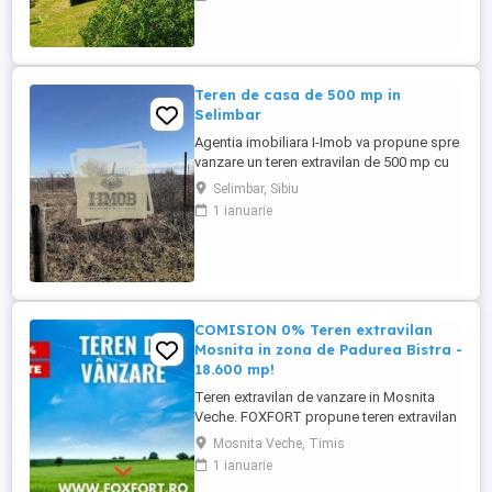
posibilitate de extindere. Amplasamentul
este poziționat într-o zonă rurală locuită
permanent, cu acces din drumul local,
beneficiind de liniștea ...
Teren de casa de 500 mp in
Selimbar
Agentia imobiliara I-Imob va propune spre
vanzare un teren extravilan de 500 mp cu
deschidere de 34 ml, aflat in Selimbar, pe
Selimbar, Sibiu
strada Selimbarului. Canalizarea si apa
1 ianuarie
sunt langa proprietate, iar gazul si curentul
se afla la 100 ml distanta. Proprietatea se
afla intr-o zona linistita in plina dezvoltare,
...
COMISION 0% Teren extravilan
Mosnita in zona de Padurea Bistra -
18.600 mp!
Teren extravilan de vanzare in Mosnita
Veche. FOXFORT propune teren extravilan
de vanzare in Mosnita Veche, avand o
Mosnita Veche, Timis
suprafata de 18.600 mp. Terenul este
1 ianuarie
situat chiar la marginea padurii Bistra.