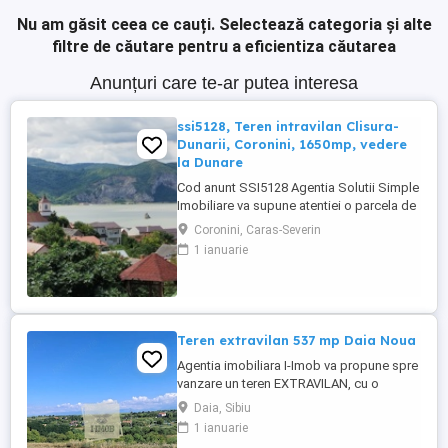
Nu am găsit ceea ce cauți.
Selectează categoria și alte
filtre de căutare pentru a eficientiza căutarea
Anunțuri care te-ar putea interesa
ssi5128, Teren intravilan Clisura-
Dunarii, Coronini, 1650mp, vedere
la Dunare
Cod anunt SSI5128 Agentia Solutii Simple
Imobiliare va supune atentiei o parcela de
1650mp teren extravilan In Comuna
Coronini, Caras-Severin
Coronini-Clisura Dunarii, la o distanta
1 ianuarie
considerabila de acesta dar cu o priveliste
superba, intr-o zona in plina dezvoltare cu
potential turistic, dar si ca zona de
recreere personala ...
Teren extravilan 537 mp Daia Noua
Agentia imobiliara I-Imob va propune spre
vanzare un teren EXTRAVILAN, cu o
suprafata de 537 mp si deschidere de
Daia, Sibiu
aproximativ 18 ml, situat in Daia Noua.
1 ianuarie
Utilitatile se afla in zona, la aproximativ