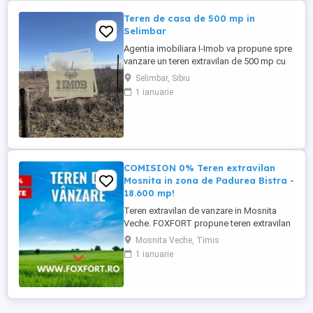
Teren de casa de 500 mp in
Selimbar
Agentia imobiliara I-Imob va propune spre
vanzare un teren extravilan de 500 mp cu
deschidere de 34 ml, aflat in Selimbar, pe
Selimbar, Sibiu
strada Selimbarului. Canalizarea si apa
1 ianuarie
sunt langa proprietate, iar gazul si curentul
se afla la 100 ml distanta. Proprietatea se
afla intr-o zona linistita in plina dezvoltare,
...
COMISION 0% Teren extravilan
Mosnita in zona de Padurea Bistra -
18.600 mp!
Teren extravilan de vanzare in Mosnita
Veche. FOXFORT propune teren extravilan
de vanzare in Mosnita Veche, avand o
Mosnita Veche, Timis
suprafata de 18.600 mp. Terenul este
1 ianuarie
situat chiar la marginea padurii Bistra.
Acesta dispune de drum de acces pietruit.
Pretul este de 465.000€ - COMISION 0%.
Se accepta ca si modalitate ...