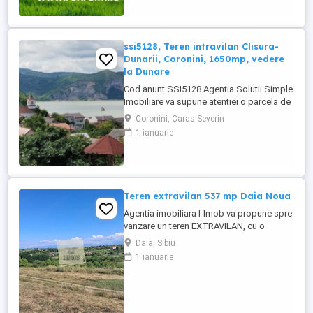
Acesta dispune de drum de acces pietruit.
Pretul este de 465.000€ - COMISION 0%.
Se accepta ca si modalitate ...
ssi5128, Teren intravilan Clisura-
Dunarii, Coronini, 1650mp, vedere
la Dunare
Cod anunt SSI5128 Agentia Solutii Simple
Imobiliare va supune atentiei o parcela de
1650mp teren extravilan In Comuna
Coronini, Caras-Severin
Coronini-Clisura Dunarii, la o distanta
1 ianuarie
considerabila de acesta dar cu o priveliste
superba, intr-o zona in plina dezvoltare cu
potential turistic, dar si ca zona de
recreere personala ...
Teren extravilan 537 mp Daia Noua
Agentia imobiliara I-Imob va propune spre
vanzare un teren EXTRAVILAN, cu o
suprafata de 537 mp si deschidere de
Daia, Sibiu
aproximativ 18 ml, situat in Daia Noua.
1 ianuarie
Utilitatile se afla in zona, la aproximativ
400 ml. Proprietatea se afla intr-o zona
linistita, cu aer curat si priveliste deschisa,
ideala pentru ...