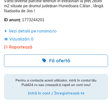
Vând diverse parcele terenuri în extravilan la preț 2euro
m2 situate pe drumul județean Hunedoara Călan , lângă
Nadastia de Jos !
ID anunț
: 1773244201
Vezi detalii pe romimo.ro
Vizualizări:
0
Raportează
Fă ofertă
Pentru a contacta acest utilizator, intră în contul tău
Publi24.ro sau creează-ți rapid un cont nou!
Intră în cont / Înregistrează-te