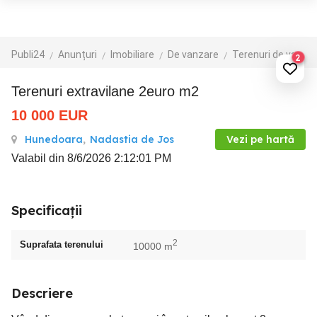
Publi24
Anunțuri
Imobiliare
De vanzare
Terenuri de vanzare
2
Terenuri extravilane 2euro m2
10 000
EUR
Hunedoara
,
Nadastia de Jos
Vezi pe hartă
Valabil din 8/6/2026 2:12:01 PM
Specificații
2
Suprafata terenului
10000 m
Descriere