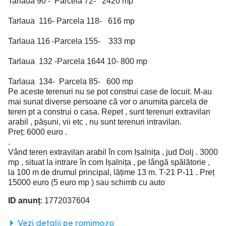
Tarlaua 90 - Parcela 72- 2420 mp
Tarlaua 116- Parcela 118- 616 mp
Tarlaua 116 -Parcela 155- 333 mp
Tarlaua 132 -Parcela 1644 10- 800 mp
Tarlaua 134- Parcela 85- 600 mp
Pe aceste terenuri nu se pot construi case de locuit. M-au
mai sunat diverse persoane că vor o anumita parcela de
teren pt a construi o casa. Repet , sunt terenuri extravilan
arabil , pășuni, vii etc , nu sunt terenuri intravilan.
Preț: 6000 euro .
.
Vând teren extravilan arabil în com Ișalnița , jud Dolj . 3000
mp , situat la intrare în com Ișalnița , pe lângă spălătorie ,
la 100 m de drumul principal, lățime 13 m. T-21 P-11 . Preț
15000 euro (5 euro mp ) sau schimb cu auto
ID anunț
: 1772037604
Vezi detalii pe romimo.ro