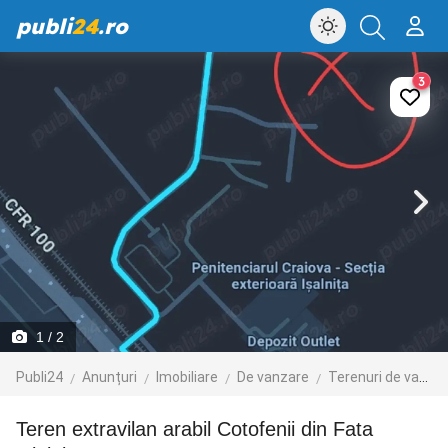
publi
24
.ro
3
1
/ 2
Publi24
Anunțuri
Imobiliare
De vanzare
Terenuri de vanzare
Teren extravilan arabil Cotofenii din Fata