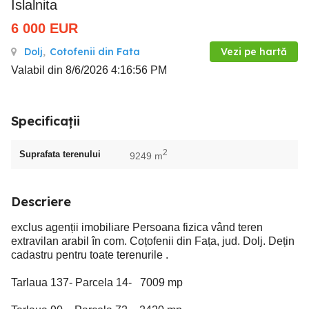
Islalnita
6 000
EUR
Dolj
,
Cotofenii din Fata
Vezi pe hartă
Valabil din 8/6/2026 4:16:56 PM
Specificații
2
Suprafata terenului
9249 m
Descriere
exclus agenții imobiliare Persoana fizica vând teren
extravilan arabil în com. Coțofenii din Fața, jud. Dolj. Dețin
cadastru pentru toate terenurile .
Tarlaua 137- Parcela 14- 7009 mp