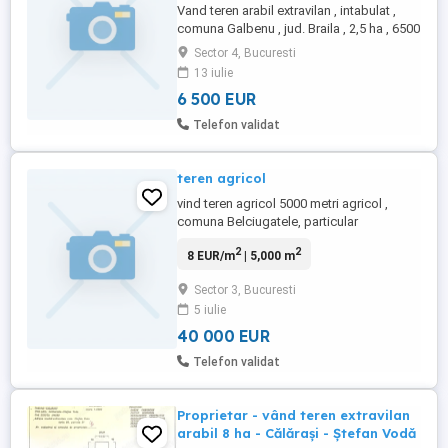
Vand teren arabil extravilan , intabulat ,
comuna Galbenu , jud. Braila , 2,5 ha , 6500
euro ha , negociabil
Sector 4, Bucuresti
13 iulie
6 500 EUR
Telefon validat
teren agricol
vind teren agricol 5000 metri agricol ,
comuna Belciugatele, particular
2
2
8 EUR/m
| 5,000 m
Sector 3, Bucuresti
5 iulie
40 000 EUR
Telefon validat
Proprietar - vând teren extravilan
arabil 8 ha - Călărași - Ștefan Vodă