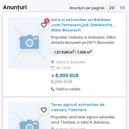
Anunțuri
20
50
Anunțuri pe pagină:
intra si extravilan-uri Baldana
5
,com.Tartasesti,jud. Dambovita ,
30km Bucuresti
Proprietar. Cadastru si intabulare. 30Km
distanta Bucuresti pe DN71 (Bucuresti-
Targoviste). Exclus schimb sau orice alta
2
2
1,07 EUR/m
| 7,500 m
varianta. Doar vanzare. 1. Teren 7.500mp,
extravilan arabil , dimensiuni 386.5m x
Sector 3, Bucuresti
19.7m . Pret : = 8.000 Euro 2. Intravilan
ieri 14:54
1.600mp, dimensiuni 11.6m x 151m .
Deschidere stradala ...
8,000 EUR
8,250 EUR
Telefon validat
Teren agricol extravilan de
vanzare 7 hectare
Proprietar, vand teren agricol extravilan,
circa 7 hectare, in satul N. Balcescu,
judetul Teleorman. Terenul este format din