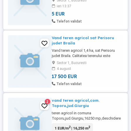
Sector 1, Bucuresti
mai multe parcele, de diferite marimi, date
ieri 13:37
in prezent in arenda. De asemenea, am de
5 EUR
vanzare si casa batraneasca veche, curte
2200 mp intravilan, intabulata, foarte bine
Telefon validat
pozitionata, ...
Vand teren agricol sat Perisoru
judet Braila
Vand teren agricol 1,4 ha, sat Perisoru
judet Braila. Calitatea terenului este
excelenta. Cernoziom adevarat, conţinut
Sector 1, Bucuresti
mare de humus. Zona foarte buna, de
4 august
interes. Productivitate mare. Pret actual 17
17 500 EUR
500 Euro pentru toata suprafata de 1,4 ha.
Se poate vinde imediat. Toate
Telefon validat
documentele sunt in ordine. Rog ...
vand teren agricol,com.
2
Toporu,jud.Giurgiu
teren agricol in comuna
Toporu,jud.Giurgiu,16250 mp,deschidere
28ml,drum de acces,toate actele necesare
2
2
1 EUR/m
| 16,250 m
conform Legii 17,proprietate personala,se