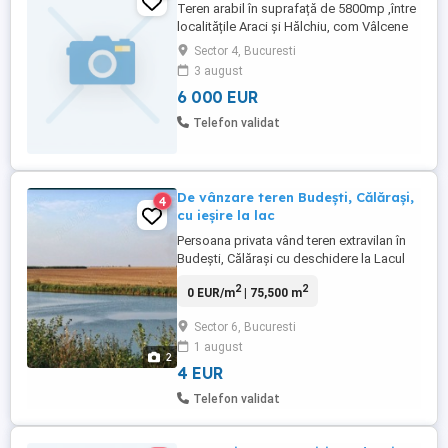
Teren arabil în suprafață de 5800mp ,între
localitățile Araci și Hălchiu, com Vâlcene
județul Covasna. Terenul se afla pe o
Sector 4, Bucuresti
suprafață plana . Aștept oferte
3 august
6 000 EUR
Telefon validat
De vânzare teren Budești, Călărași,
4
cu ieșire la lac
Persoana privata vând teren extravilan în
Budești, Călărași cu deschidere la Lacul
Pasărea de 115 metri iar la drum 70 metri.
2
2
0 EUR/m
| 75,500 m
Totalul terenului însumează 75500 mp.
Toate actele sunt la zi, pentru mai multe
Sector 6, Bucuresti
detalii ma puteți contacta telefonic!
1 august
Accept și unele variante cu casa,
2
apartament în București! ...
4 EUR
Telefon validat