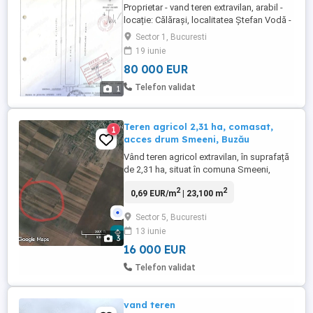
Proprietar - vand teren extravilan, arabil -
locație: Călărași, localitatea Ștefan Vodă -
8 000 mp - pret: 10.000 euro 1 ha Accept
Sector 1, Bucuresti
credit sau plata cash.
19 iunie
80 000 EUR
Telefon validat
1
Teren agricol 2,31 ha, comasat,
1
acces drum Smeeni, Buzău
Vând teren agricol extravilan, în suprafață
de 2,31 ha, situat în comuna Smeeni,
județul Buzău Detalii teren: Suprafață: 2,31
2
2
0,69 EUR/m
| 23,100 m
hectare (23.100 mp), 30 m deschidere la
drum, o singura parcela Localizare:
Sector 5, Bucuresti
Smeeni jud. Buzău Carte Funciară: CF nr.
13 iunie
30906 Smeeni Categoria de folosință:
3
teren agricol, cat. ...
16 000 EUR
Telefon validat
vand teren