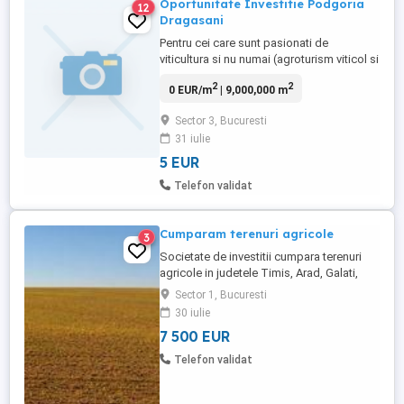
Oportunitate Investitie Podgoria
12
Dragasani
Pentru cei care sunt pasionati de
viticultura si nu numai (agroturism viticol si
alte activitati viticole), mai jos regasiti
2
2
0 EUR/m
| 9,000,000 m
oferta noastra de teren de 80 Ha si poze
de la locatie. Terenul este situat in
Sector 3, Bucuresti
Toscana Românie, pe dealurile viticole, la
31 iulie
marginea pădurii, intr-o frumoasa zona cu
expoziție permanenta ...
5 EUR
Telefon validat
Cumparam terenuri agricole
3
Societate de investitii cumpara terenuri
agricole in judetele Timis, Arad, Galati,
Braila, Ialomita. Oferim pretul cel mai bun
Sector 1, Bucuresti
in zona.
30 iulie
7 500 EUR
Telefon validat