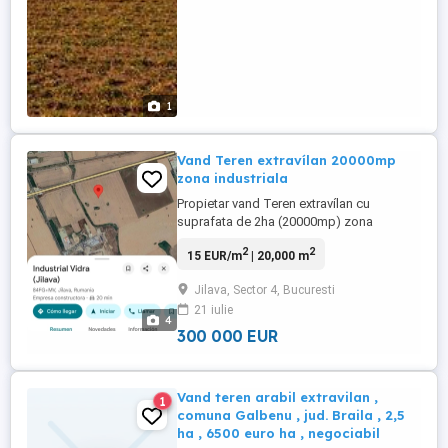
1
Vand Teren extravílan 20000mp
zona industriala
Propietar vand Teren extravílan cu
suprafata de 2ha (20000mp) zona
transformaré in uz industrial. Accept
2
2
15 EUR/m
| 20,000 m
oferte decente.
Jilava, Sector 4, Bucuresti
21 iulie
4
300 000 EUR
Vand teren arabil extravilan ,
1
comuna Galbenu , jud. Braila , 2,5
ha , 6500 euro ha , negociabil