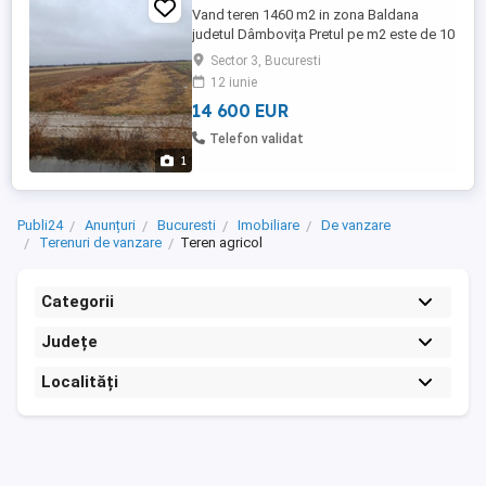
Vand teren 1460 m2 in zona Baldana
judetul Dâmbovița Pretul pe m2 este de 10
euro
Sector 3, Bucuresti
12 iunie
14 600 EUR
Telefon validat
1
Publi24
Anunțuri
Bucuresti
Imobiliare
De vanzare
Terenuri de vanzare
Teren agricol
Categorii
Județe
Localități