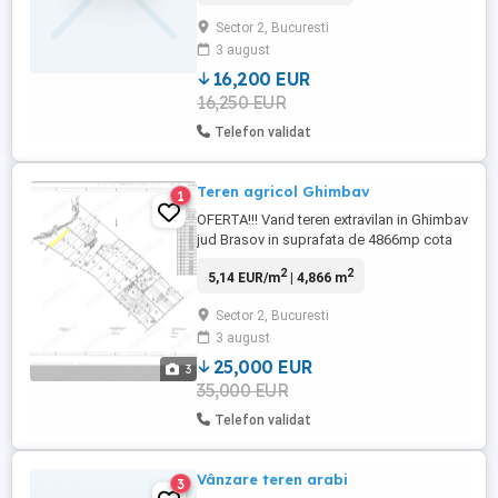
vinde numai prin notariat,un euro mp.
Sector 2, Bucuresti
3 august
16,200 EUR
16,250 EUR
Telefon validat
Teren agricol Ghimbav
1
OFERTA!!! Vand teren extravilan in Ghimbav
jud Brasov in suprafata de 4866mp cota
indiviza dintr-o parcela de 1.46ha aflata in
2
2
5,14 EUR/m
| 4,866 m
spate la ICCO in aproprierea aeroportului.
Sector 2, Bucuresti
3 august
25,000 EUR
3
35,000 EUR
Telefon validat
Vânzare teren arabi
3