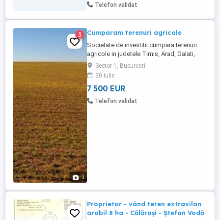
Se poate vinde imediat. Toate
Telefon validat
documentele sunt in ordine. Rog ...
Cumparam terenuri agricole
3
Societate de investitii cumpara terenuri
agricole in judetele Timis, Arad, Galati,
Braila, Ialomita. Oferim pretul cel mai bun
Sector 1, Bucuresti
in zona.
30 iulie
7 500 EUR
Telefon validat
1
Proprietar - vând teren extravilan
arabil 8 ha - Călărași - Ștefan Vodă