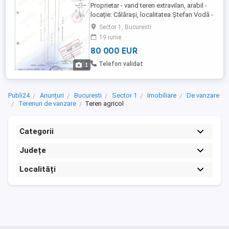
Proprietar - vand teren extravilan, arabil -
locație: Călărași, localitatea Ștefan Vodă -
8 000 mp - pret: 10.000 euro 1 ha Accept
Sector 1, Bucuresti
credit sau plata cash.
19 iunie
80 000 EUR
Telefon validat
1
Publi24
Anunțuri
Bucuresti
Sector 1
Imobiliare
De vanzare
Terenuri de vanzare
Teren agricol
Categorii
Județe
Localități