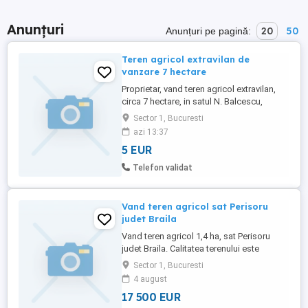
Anunțuri
20
50
Anunțuri pe pagină:
Teren agricol extravilan de
vanzare 7 hectare
Proprietar, vand teren agricol extravilan,
circa 7 hectare, in satul N. Balcescu,
judetul Teleorman. Terenul este format din
Sector 1, Bucuresti
mai multe parcele, de diferite marimi, date
azi 13:37
in prezent in arenda. De asemenea, am de
5 EUR
vanzare si casa batraneasca veche, curte
2200 mp intravilan, intabulata, foarte bine
Telefon validat
pozitionata, ...
Vand teren agricol sat Perisoru
judet Braila
Vand teren agricol 1,4 ha, sat Perisoru
judet Braila. Calitatea terenului este
excelenta. Cernoziom adevarat, conţinut
Sector 1, Bucuresti
mare de humus. Zona foarte buna, de
4 august
interes. Productivitate mare. Pret actual 17
17 500 EUR
500 Euro pentru toata suprafata de 1,4 ha.