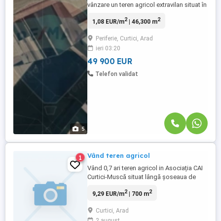
vânzare un teren agricol extravilan situat în
zona agricolă a localității Curtici. Terenul
2
2
1,08 EUR/m
| 46,300 m
are o suprafață totală de 46.300 mp și
este amplasat într-o zonă recunoscută
Periferie, Curtici, Arad
pentru activitățile agricole, fiind potrivit
ieri 03:20
atât pentru exploatare agricolă, cât și ca
investiție pe ...
49 900 EUR
Telefon validat
5
Vând teren agricol
1
Vând 0,7 ari teren agricol in Asociația CAI
Curtici-Muscă situat lângă șoseaua de
centură a orașului Curtici
2
2
9,29 EUR/m
| 700 m
Curtici, Arad
2 august