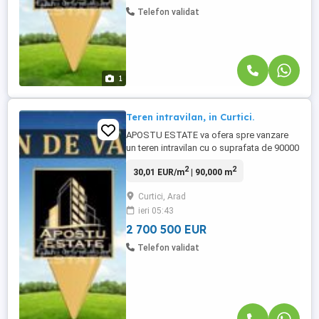
Telefon validat
1
Teren intravilan, in Curtici.
APOSTU ESTATE va ofera spre vanzare
un teren intravilan cu o suprafata de 90000
mp, in Curtici, la 18 km de Arad. Terenul
2
2
30,01 EUR/m
| 90,000 m
are o suprafata de 90000 mp si
beneficiaza de doua fronturi stradale.
Curtici, Arad
Terenul este amplasat la sosea, avand
ieri 05:43
acces direct. Utilitatile: curent, apa, gaz
sunt in imediata vecinatate ...
2 700 500 EUR
Telefon validat