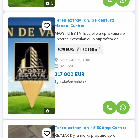
1
Teren extravilan, pe centura
Macea-Curtici
APOSTU ESTATE va ofera spre vanzare
un teren extravilan cu o suprafata de
22158 mp in Curtici, la 18 km de Arad, pe
2
2
9,79 EUR/m
| 22,158 m
soseaua de centura Curtici- Macea.
Terenul are o suprafata de 22158 mp si
Nord, Curtici, Arad
beneficiaza de un front stradal de 36 ml.
ieri 05:41
Terenul este amplasat la sosea, pe
centura Curtici- Macea. Este foarte ...
217 000 EUR
Telefon validat
1
Teren extravilan 46,300mp Curtici
RE/MAX Dynamic vă propune spre