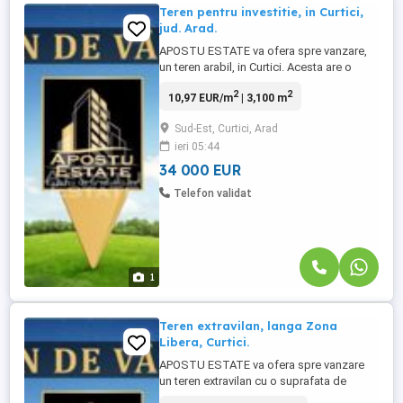
Teren pentru investitie, in Curtici,
jud. Arad.
APOSTU ESTATE va ofera spre vanzare,
un teren arabil, in Curtici. Acesta are o
suprafata generoasa de 3100 mp, cu 2
2
2
10,97 EUR/m
| 3,100 m
fronturi stradale, cu deschidere de 12 ml
si 8 ml, ideal pentru constructia unei case.
Sud-Est, Curtici, Arad
Terenul nu este imprejmuit si toate
ieri 05:44
utilitatile la limita proprietatii. Pentru mai
multe detalii ...
34 000 EUR
Telefon validat
1
Teren extravilan, langa Zona
Libera, Curtici.
APOSTU ESTATE va ofera spre vanzare
un teren extravilan cu o suprafata de
33000 mp in Curtici, la 18 km de Arad,