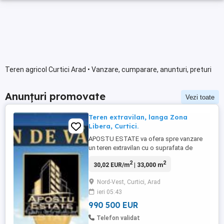
Teren agricol Curtici Arad • Vanzare, cumparare, anunturi, preturi
Anunțuri promovate
Vezi toate
Teren extravilan, langa Zona
Libera, Curtici.
APOSTU ESTATE va ofera spre vanzare
un teren extravilan cu o suprafata de
33000 mp in Curtici, la 18 km de Arad,
2
2
30,02 EUR/m
| 33,000 m
langa Zona Libera. Terenul are o suprafata
de 33000 mp si beneficiaza de un front
Nord-Vest, Curtici, Arad
stradal de 100 ml. Terenul este amplasat
ieri 05:43
la sosea in imediata apropiere a Zonei
Libere, din Curtici. Utilitatile: ...
990 500 EUR
Telefon validat