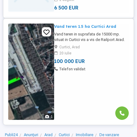
6 500 EUR
Vand teren 1.5 ha Curtici Arad
Vand teren in suprafata de 15000 mp.
situat in Curtici vis a vis de Railport Arad.
Terenul are front stradal de 43 m la Drumul
Curtici, Arad
Judetean 792C.
20 iulie
100 000 EUR
Telefon validat
1
Publi24
Anunțuri
Arad
Curtici
Imobiliare
De vanzare