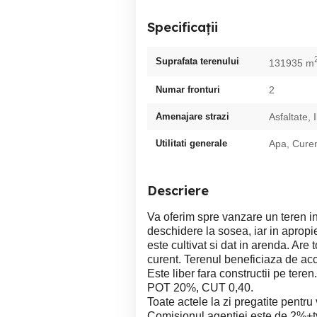
Specificații
Suprafata terenului
131935 m
Numar fronturi
2
Amenajare strazi
Asfaltate, 
Utilitati generale
Apa, Cure
Descriere
Va oferim spre vanzare un teren int
deschidere la sosea, iar in apropi
este cultivat si dat in arenda. Are t
curent. Terenul beneficiaza de ac
Este liber fara constructii pe teren.
POT 20%, CUT 0,40.
Toate actele la zi pregatite pentru
Comisionul agentiei este de 2%+tv