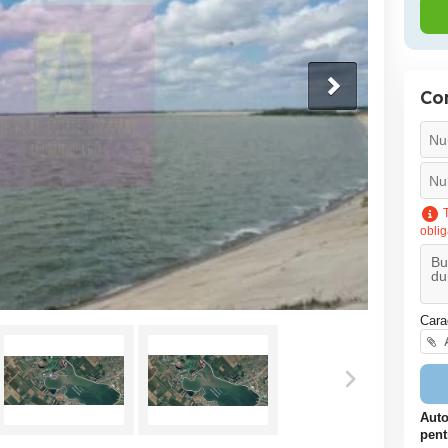
Co
T
oblig
Cara
A
Auto
pent