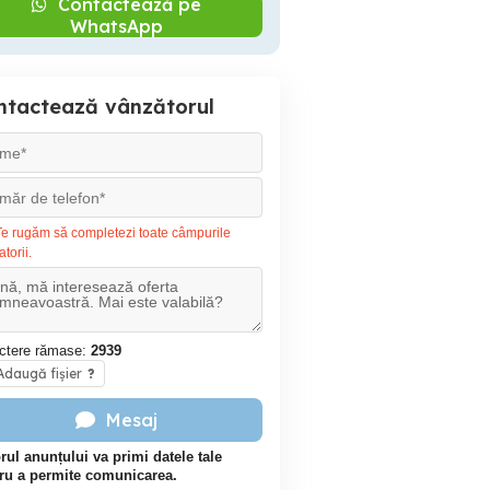
Contactează pe
WhatsApp
ntactează vânzătorul
e rugăm să completezi toate câmpurile
atorii.
ctere rămase:
2939
daugă fișier
?
Mesaj
rul anunțului va primi datele tale
ru a permite comunicarea.