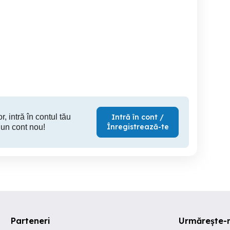
Teren Mihailesti E70- DN6
Vand 
u cadastru Mihăilești
langa Dovinot.
Mihailesti
Mihailesti
M
5 EUR
990,000 EUR
1
r, intră în contul tău
Intră în cont /
Înregistrează-te
 un cont nou!
Parteneri
Urmărește-