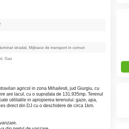
2
Iluminat stradal, Mijloace de transport in comun
nt, Gaz
ravilan agricol in zona Mihailesti, jud Giurgiu, cu
ere are lacul, cu o suprafata de 131.935mp. Terenul
oate utilitatile in apropierea terenului: gaze, apa,
ces direct din DJ cu o deschidere de circa 1km.
 vanzare.
a din pretul de vanzare.