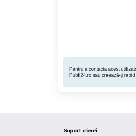
Mihailesti-Giurgiu-DN6
Particular vând teren arabil
c
Mihailesti
1,350,000 EUR
Pentru a contacta acest utilizato
Publi24.ro sau creează-ți rapid
Suport clienți