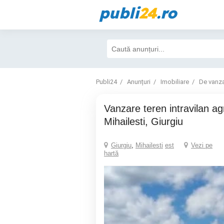
publi
24
.ro
Publi24
Anunțuri
Imobiliare
De vanz
Vanzare teren intravilan agricol in zona
Mihailesti, Giurgiu
Giurgiu
,
Mihailesti
est
Vezi pe
hartă