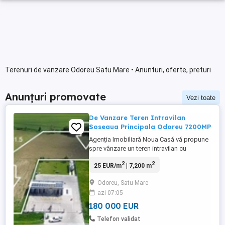
Terenuri de vanzare Odoreu Satu Mare • Anunturi, oferte, preturi
Anunțuri promovate
Vezi toate
De Vanzare Teren Intravilan
Soseaua Principala Odoreu 7200MP
Agenția Imobiliară Noua Casă vă propune
spre vânzare un teren intravilan cu
suprafața de 7.200 mp, situat la strada
2
2
25 EUR/m
| 7,200 m
principală din Odoreu, într-o zonă cu
potențial ridicat de dezvoltare, în
Odoreu, Satu Mare
apropiere de Fabrica de Ciocolată, Penny
azi 07:05
și spălătorie. Terenul beneficiază de un
front stradal de 25,26 ml, iar ...
180 000 EUR
Telefon validat