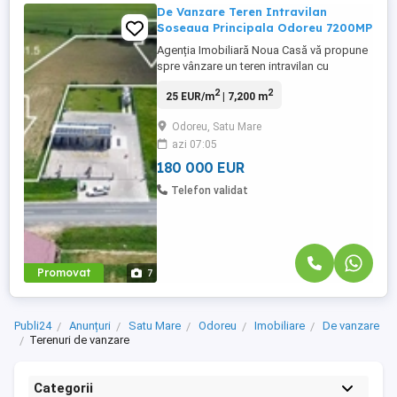
De Vanzare Teren Intravilan
Soseaua Principala Odoreu 7200MP
Agenția Imobiliară Noua Casă vă propune
spre vânzare un teren intravilan cu
suprafața de 7.200 mp, situat la strada
2
2
25 EUR/m
| 7,200 m
principală din Odoreu, într-o zonă cu
potențial ridicat de dezvoltare, în
Odoreu, Satu Mare
apropiere de Fabrica de Ciocolată, Penny
azi 07:05
și spălătorie. Terenul beneficiază de un
front stradal de 25,26 ml, iar ...
180 000 EUR
Telefon validat
Promovat
7
Publi24
Anunțuri
Satu Mare
Odoreu
Imobiliare
De vanzare
Terenuri de vanzare
Categorii