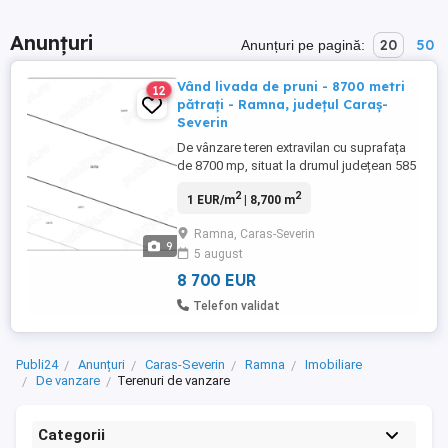
Anunțuri
20
50
Anunțuri pe pagină:
Vând livada de pruni - 8700 metri
12
pătrați - Ramna, județul Caraș-
Severin
De vânzare teren extravilan cu suprafața
de 8700 mp, situat la drumul județean 585
Ramna Valeapai, cu front stradal de 45
2
2
1 EUR/m
| 8,700 m
metri. Terenul este plantat cu pruni în anul
4 de la plantare, începând de anul viitor
Ramna, Caras-Severin
intră pe rod. Detalii teren: Suprafață: 8700
9
5 august
mp Categorie: extravilan Deschidere la ...
8 700 EUR
Telefon validat
Publi24
Anunțuri
Caras-Severin
Ramna
Imobiliare
De vanzare
Terenuri de vanzare
Categorii