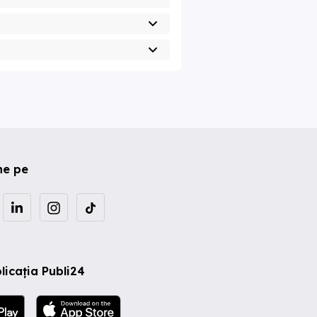
ne pe
licația Publi24