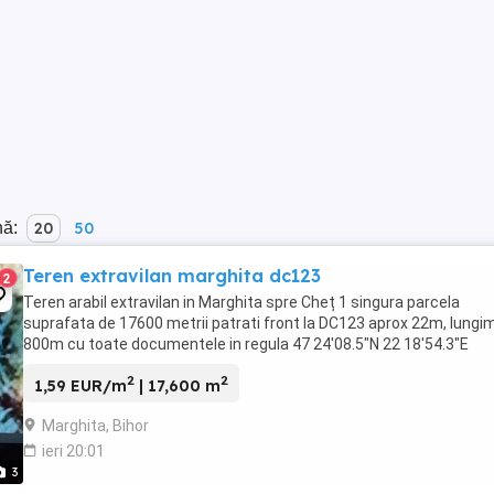
nă:
20
50
Teren extravilan marghita dc123
2
Teren arabil extravilan in Marghita spre Cheț 1 singura parcela
suprafata de 17600 metrii patrati front la DC123 aprox 22m, lungi
800m cu toate documentele in regula 47 24'08.5"N 22 18'54.3"E
2
2
1,59 EUR/m
| 17,600 m
Marghita, Bihor
ieri 20:01
3