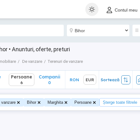
Persoane
Companii
RON
EUR
Sortează
Contul meu
6
0
r • Anunturi, oferte, preturi
mobiliare
De vanzare
Terenuri de vanzare
e
Persoane
Companii
RON
EUR
Sortează
6
0
e vanzare
Bihor
Marghita
Persoane
Șterge toate filtrele