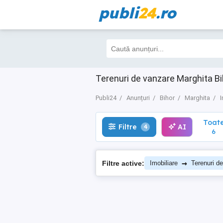
publi
24
.ro
Toate
Filtre
AI
4
6
Terenuri de vanzare Marghita Biho
Publi24
Anunțuri
Bihor
Marghita
I
Toat
Filtre
AI
4
6
→
Filtre active:
Imobiliare
Terenuri d