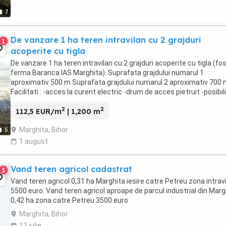
7
De vanzare 1 ha teren intravilan cu 2 grajduri
1
acoperite cu tigla
De vanzare 1 ha teren intravilan cu 2 grajduri acoperite cu tigla (fo
ferma Baranca IAS Marghita). Suprafata grajdului numarul 1
aproximativ 500 m Suprafata grajdului numarul 2 aproximativ 700
Facilitati : -acces la curent electric -drum de acces pietruit -posibil
de arendare a 2,27 ha ...
2
2
112,5 EUR/m
| 1,200 m
Marghita, Bihor
5
1 august
Vand teren agricol cadastrat
3
Vand teren agricol 0,31 ha Marghita iesire catre Petreu zona intrav
5500 euro. Vand teren agricol aproape de parcul industrial din Marg
0,42 ha zona catre Petreu 3500 euro
Marghita, Bihor
13 iulie