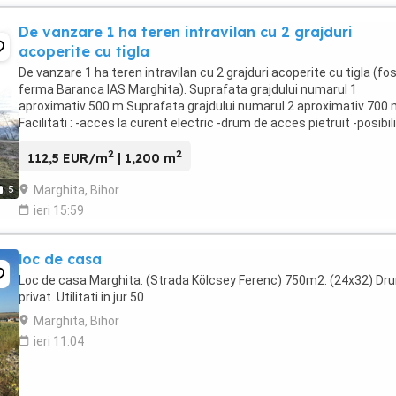
De vanzare 1 ha teren intravilan cu 2 grajduri
acoperite cu tigla
De vanzare 1 ha teren intravilan cu 2 grajduri acoperite cu tigla (fo
ferma Baranca IAS Marghita). Suprafata grajdului numarul 1
aproximativ 500 m Suprafata grajdului numarul 2 aproximativ 700
Facilitati : -acces la curent electric -drum de acces pietruit -posibil
de arendare a 2,27 ha ...
2
2
112,5 EUR/m
| 1,200 m
Marghita, Bihor
5
ieri 15:59
loc de casa
Loc de casa Marghita. (Strada Kölcsey Ferenc) 750m2. (24x32) Dr
privat. Utilitati in jur 50
Marghita, Bihor
ieri 11:04