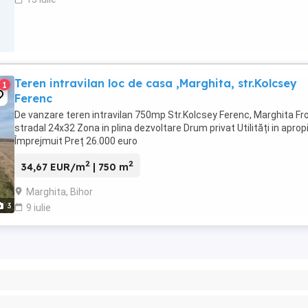
Teren intravilan loc de casa ,Marghita, str.Kolcsey
1
Ferenc
De vanzare teren intravilan 750mp Str.Kolcsey Ferenc, Marghita Fr
stradal 24x32 Zona in plina dezvoltare Drum privat Utilități in aprop
Împrejmuit Preț 26.000 euro
2
2
34,67 EUR/m
| 750 m
Marghita, Bihor
3
9 iulie