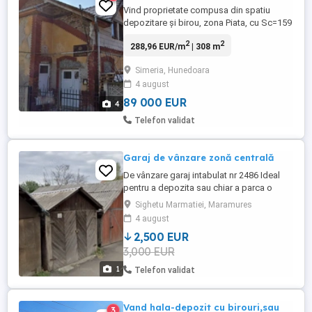
Vind proprietate compusa din spatiu
depozitare și birou, zona Piata, cu Sc=159
mp, Sd=417mp construcție, regim de
2
2
288,96 EUR/m
| 308 m
inaltime S+P+M, teren 229mp.
Simeria, Hunedoara
4 august
89 000 EUR
4
Telefon validat
Garaj de vânzare zonă centrală
De vânzare garaj intabulat nr 2486 Ideal
pentru a depozita sau chiar a parca o
mașină Strada Tudor Vladimirescu Garajul
Sighetu Marmatiei, Maramures
este situat în fața reprezentantei Artic
4 august
Zonă liniștită și monitorizată cu camere de
2,500 EUR
supraveghere!
3,000 EUR
1
Telefon validat
Vand hala-depozit cu birouri,sau
3