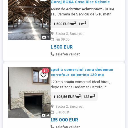
Garaj BOXA Casa Risc Seismic
Anunt de Achizitie: Achizitionez - BOXA
sau Camera de Serviciu de 5-10 metri
patrati dar si mai mari la Mansarda Pod
2
2
1 500 EUR/m
| 1 m
Demisol Subsol Bloc Bulina Casa Risc
Seismic sau GARAJ Sunt interesat sa
Sector 3, Bucuresti
achizitionez in zona centrala Universitate,
2
ieri 09:05
Unirii, Romana, Piata Galati, Cismigiu,
Armeneasca, Cotroceni, izvor, ...
1 500 EUR
Telefon validat
spatiu comercial zona dedeman
14
carrefour colentina 120 mp
120 mp spatiu comercial ideal birou,
depozit zona Dedeman Carrefour
Colentina, in bloc nou construit, amenajat
2
2
1 106,56 EUR/m
| 122 m
rigips, gaz,curent, apa, str. Salciilor nr. 7, 2
intrari, una cu rampa la 135.000 euro
Sector 2, Bucuresti
spatiu comercial cartier 23 August , 400
5 august
mp, Dedeman - bucuresti; strada Rosu
4
Nicolae 24, complexul ...
135 000 EUR
Telefon validat