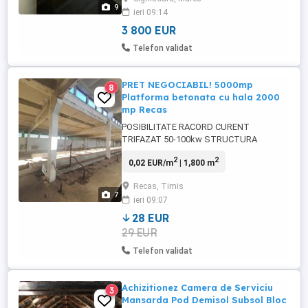
9
ieri 09:14
3 800 EUR
Telefon validat
PRET NEGOCIABIL! 5000mp
8
Platforma betonata cu hala 2000
mp Recas
POSIBILITATE RACORD CURENT
TRIFAZAT 50-100kw STRUCTURA
INTEGRAL DIN BETON ARMAT. NU
2
2
0,02 EUR/m
| 1,800 m
TREBUIE PROTEJATA LA FOC!!! VAND IN
RECAS, ZONA IANCULEASA, HALA - FOST
Recas, Timis
GRAJD DE VITE. BUN PENTRU
7
ieri 09:07
RECONVERSIE IN HALA DEPOZITARE SAU
PRODUCTIE. DESCHIDERI MARI INTRE
28 EUR
STALPI (6.00X6.00). SUPRAFATA
29 EUR
CONSTRUITA 2000MP TEREN ...
Telefon validat
Achizitionez Camera de Serviciu
3
Mansarda Pod Demisol Subsol Bloc