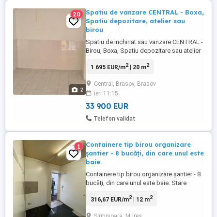
Spatiu de vanzare CENTRAL - Boxa,
20
Spatiu depozitare, atelier sau
birou
Spatiu de inchiriat sau vanzare CENTRAL -
Birou, Boxa, Spatiu depozitare sau atelier
Str Avram Iancu 48A Spatiul este
2
2
1 695 EUR/m
| 20 m
disponibil si spre inchiriere la pretul de
149 Euro.
Central, Brasov, Brasov
2
ieri 11:15
33 900 EUR
Telefon validat
Containere tip birou organizare
1
şantier - 8 bucăţi, din care unul este
baie.
Containere tip birou organizare şantier - 8
bucăţi, din care unul este baie. Stare
foarte bună, atât interior cât şi exterior.
2
2
316,67 EUR/m
| 12 m
Recent aduse în ţară, origine: Germania.
Preţ container: 3800 euro.
Sighisoara, Mures