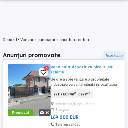
Depozit • Vanzare, cumparare, anunturi, preturi
Anunțuri promovate
Vezi toate
Vand hala-depozit cu birouri,sau
3
schimb
Se oferă spre vanzare o proprietate
industriala versatilă, situată in localitatea
Fughiu,la doar 4 km de la ieșirea din
2
2
271,7 EUR/m
| 622 m
Oradea spre Cluj pe DN1,sau schimb cu
un spatiu in Oradea propice pentru 3
industriala, Fughiu, Bihor
cabinete medicale. Proprietatea este
3 august
compusă din clădire
Promovat
10
administrativă(birouri),clădire
169 000 EUR
operationalâ (halâ) ...
Telefon validat