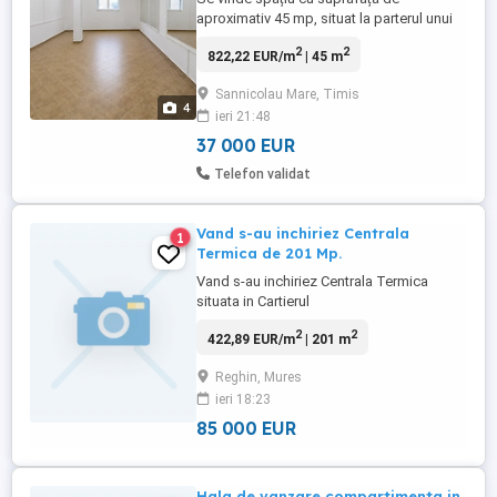
aproximativ 45 mp, situat la parterul unui
bloc de pe str. Nistor Oprean, cu două căi
2
2
822,22 EUR/m
| 45 m
de acces: din casa scării blocului și din
strada Șincai, prin curtea spălătoriei auto.
Sannicolau Mare, Timis
Spațiul este în prezent încadrat ca depozit
4
ieri 21:48
și este format din două încăperi, fiind
potrivit pentru ...
37 000 EUR
Telefon validat
Vand s-au inchiriez Centrala
1
Termica de 201 Mp.
Vand s-au inchiriez Centrala Termica
situata in Cartierul
Garii,Nr.36,Loc.Reghin,Jud.Mures cu
2
2
422,89 EUR/m
| 201 m
suprafata de 201 Mp,si cu teren aferent
langa Centrala Termica de 102 Mp.
Reghin, Mures
Cladirea dispune de urmatoarele
ieri 18:23
utilitati:apa,gaz,curent si canalizare.
Cladirea se poate compartimenta in
85 000 EUR
functie de necesitati si etajat. Se ...
Hala de vanzare compartimenta in