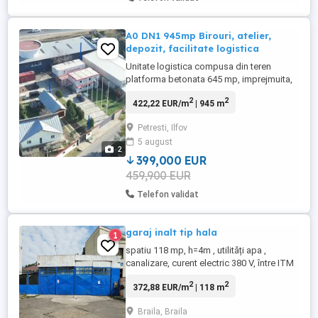
A0 DN1 945mp Birouri, atelier,
depozit, facilitate logistica
Unitate logistica compusa din teren
platforma betonata 645 mp, imprejmuita,
120 mp birouri in containere tip, 200 mp
2
2
422,22 EUR/m
| 945 m
depozit in containere, atelier mecanic,
apa, gaze, canal, electricitate 380V. Acces
Petresti, Ilfov
TIR la 200 m de intersectia A0 cu DN1.
5 august
2
399,000 EUR
459,900 EUR
Telefon validat
garaj inalt tip hala
1
spatiu 118 mp, h=4m , utilități apa ,
canalizare, curent electric 380 V, între ITM
și hotel Sport, au loc 2 camioane, sau 4
2
2
372,88 EUR/m
| 118 m
autoturisme. Poate fi folosit ca spatiu
depozitare , producție , etc.
Braila, Braila