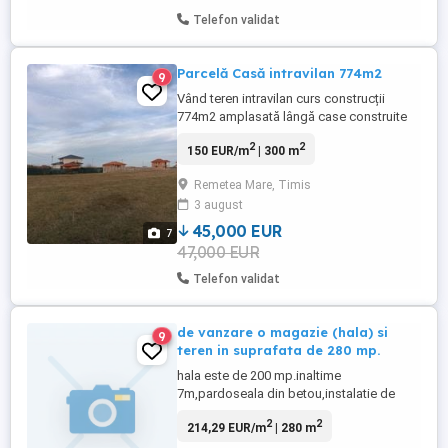
Telefon validat
Parcelă Casă intravilan 774m2
9
Vând teren intravilan curs construcții
774m2 amplasată lângă case construite
accesul din calea Lugojului sens giratoriu
2
2
150 EUR/m
| 300 m
Remetea Mare în dreapta utilități în fața
parcelei curent electric și gaz propietar.
Remetea Mare, Timis
3 august
45,000 EUR
7
47,000 EUR
Telefon validat
de vanzare o magazie (hala) si
9
teren in suprafata de 280 mp.
hala este de 200 mp.inaltime
7m,pardoseala din betou,instalatie de
apa,canalizare,curent electric
2
2
214,29 EUR/m
| 280 m
trifazic,birou,baie,apa de la retea,gaz
metan,incalzire centrala pe gaz,acoperis