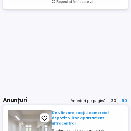
Repostat în fiecare zi
Anunțuri
20
50
Anunțuri pe pagină:
De vânzare spațiu comercial
depozit viitor apartament
ultracentral
Se vinde spațiu cu suprafață de