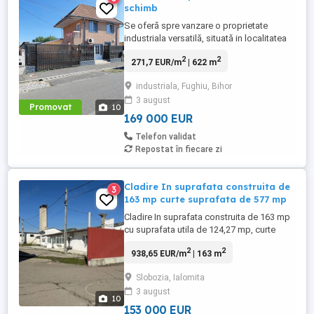
schimb
Se oferă spre vanzare o proprietate
industriala versatilă, situată in localitatea
Fughiu,la doar 4 km de la ieșirea din
2
2
271,7 EUR/m
| 622 m
Oradea spre Cluj pe DN1,sau schimb cu
un spatiu in Oradea propice pentru 3
industriala, Fughiu, Bihor
cabinete medicale. Proprietatea este
3 august
compusă din clădire
Promovat
10
administrativă(birouri),clădire
169 000 EUR
operationalâ (halâ) ...
Telefon validat
Repostat în fiecare zi
Cladire In suprafata construita de
3
163 mp curte suprafata de 577 mp
Cladire In suprafata construita de 163 mp
cu suprafata utila de 124,27 mp, curte
imprejmuita cu gard cu suprafata totala
2
2
938,65 EUR/m
| 163 m
de de 577 mp, platforma betonata, apa-
canal, bransament electric monofazat
Slobozia, Ialomita
220v si trifazat 380v, sistem alarma si
3 august
sistem supraveghere video profesional,
10
internet, sistem incalzire ...
153 000 EUR