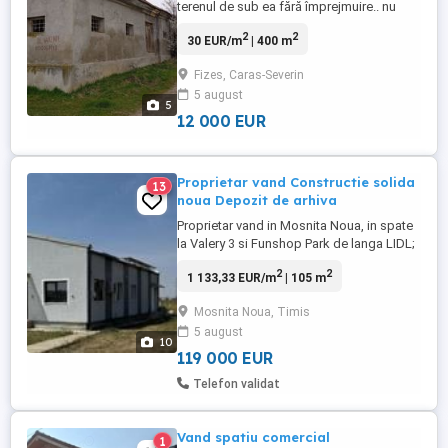
terenul de sub ea fără împrejmuire.. nu
este racordata la utilitati, preț 12 mii euro
2
2
30 EUR/m
| 400 m
Pentru detalii suplimentare sunați.
Fizes, Caras-Severin
5 august
5
12 000 EUR
Proprietar vand Constructie solida
13
noua Depozit de arhiva
Proprietar vand in Mosnita Noua, in spate
la Valery 3 si Funshop Park de langa LIDL;
Constructie depozit (momentan arhiva) in
2
2
1 133,33 EUR/m
| 105 m
suprafata de 105 mp, format din spatiu de
depozitare cu rafturi metalice solide,
Mosnita Noua, Timis
ventilatie si recuperator de caldura, aere
5 august
conditionat, 2 birouri, unul la parter, altul la
10
mansarda, ...
119 000 EUR
Telefon validat
Vand spatiu comercial
1