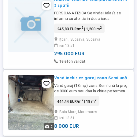
3 spatii
PERSOANA FIZICA Se vinde Hala (a se
informa cu atentie in descrierea
anuntului)Suceava(Itcani)fosta Avicola ,
2
2
245,83 EUR/m
| 1,200 m
(langa Celestin)cu o suprafață totala teren
de 2971Mp ,teren industrial cu un depozit
Ițcani, Suceava, Suceava
de 1268 Mp si autorizație de renovare
ieri 13:51
inclusa. Este pozitionata cu acces la
infrastructura Hala este compartimentata
295 000 EUR
...
Telefon validat
Vand inchiriez garaj zona Semilună
Vând garaj (18 mp) zona Semilună la preț
de 8000 euro sau dau în chirie pe termen
mediu lung la 125 euro lună.
2
2
444,44 EUR/m
| 18 m
Baia Mare, Maramures
ieri 13:51
8 000 EUR
2