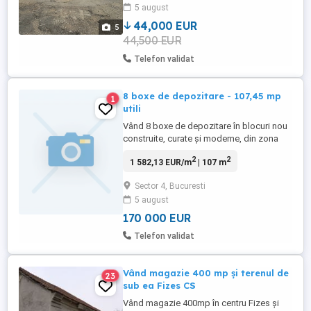
5 august
44,000 EUR
5
44,500 EUR
Telefon validat
8 boxe de depozitare - 107,45 mp
1
utili
Vând 8 boxe de depozitare în blocuri nou
construite, curate și moderne, din zona
Grand Arena, sector 4, București, în
2
2
1 582,13 EUR/m
| 107 m
suprafață totală de 107,45 mp utili . Boxele
sunt grupate 4 cu 4 în două blocuri vecine,
Sector 4, Bucuresti
unul lângă altul, vizavi de celalalt, practic,
5 august
la aceeași adresă. În ambele blocuri, două
dintre ...
170 000 EUR
Telefon validat
Vând magazie 400 mp și terenul de
23
sub ea Fizes CS
Vând magazie 400mp în centru Fizes și