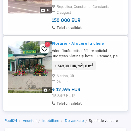
teren aferent 30 mp, retea electrica
Republica, Constanta, Constanta
trifazata, gaze la intrare. La demisol: hol,
10
2 august
toaleta cu 2 grupuri sanitare si chiuveta, 1
camera. La ...
150 000 EUR
Telefon validat
Florărie - Afacere la cheie
4
Vând florărie situată între spitalul
Județean Slatina și hotelul Ramada, pe
strada Crișan nr.1A, lângă patiseria Sofi.
2
2
1 549,38 EUR/m
| 8 m
Florăria dispune de aer condiționat,
convector electric, mobilier și apă curentă.
Slatina, Olt
Prețul de vânzare este de 70.000 RON.
26 iulie
Pentru mai multe informații și pentru
vizionare vă rog să mă contactați ...
12,395 EUR
3
13,349 EUR
Telefon validat
Publi24
Anunțuri
Imobiliare
De vanzare
Spatii de vanzare