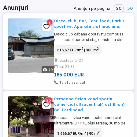
Anunțuri
20
50
Anunțuri pe pagină:
Disco-club, Bar, Fast-food, Pariuri
2
sportive, Aparate slot machine.
Disco club cabana gostavatu compusa
din: subsol parter si etaj, construita din
lemn, caramida si beton are in
2
2
616,67 EUR/m
| 300 m
componenta 3 camere, sala disco, sala
jocuri, bar, bucatarie tip fast- food, baie,
Gostavatu, Olt
magazie alimente si garaj + 2 terase de
ieri 21:38
vara, sistem de alarma si sistem de
10
supraveghere video conectat la internet ...
185 000 EUR
Telefon validat
Persoana fizica vand spatiu
25
comercial ultracentral(fost Elion)
Bd. Ferdinand
Persoana fizica vand spatiu comercial
ultracentral D+P+E plus terasa, 30 mp pe
nivel, iesire directa la bulevard, front
2
2
1 666,67 EUR/m
| 90 m
stradal vitrat 5 metri, an constructie 1994,