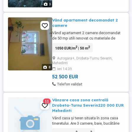
3
Vând apartament decomandat 2
camere
Vând apartament 2 camere decomandat
de 50 mp utili renovat cu materiale de
calitate,mobilat complet cu excepția
2
2
1050 EUR/m
| 50 m
dormitorului. Apartamentul este luminos la
etajul 4 cu acoperiș fără nici o problema
Autogara+, Drobeta-Turnu Severin,
cu infiltrațiile, vecini liniștiți,scara blocului
Mehedinti
curată și îngrijită în zona liniștită și vedere
8
ieri 14:39
spre ...
52 500 EUR
Telefon validat
Vânzare casa zona centrală
11
Drobeta-Turnu Severin220 000 EUR
Mehedinti
Vând casa și teren situata în zona casa
tineretului. Are 3 camere, baie, bucătărie
spațiu de depozitare și un hol mare. Este