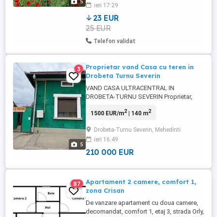
5
ieri 17:29
lângă Banovița. Terenul are o suprafață
plană...situat la strada ...
23 EUR
25 EUR
Telefon validat
Proprietar vand Casa cu teren in
3
Drobeta Turnu Severin
VAND CASA ULTRACENTRAL IN
DROBETA-TURNU SEVERIN Proprietar,
vand casa ultracentral in Drobeta-Turnu
2
2
1500 EUR/m
| 140 m
Severin, pe Strada Unirii nr. 11. Casa este
contruita pe nivel parter, cu o suprafata de
Drobeta-Turnu Severin, Mehedinti
140 mp, din caramida cu pereti grosi de
ieri 16:49
60 cm, complet renovata si modernizata in
5
ultimii ani, cu design interior ...
210 000 EUR
Apartament 2 camere, comfort 1,
87
zona Crisan
De vanzare apartament cu doua camere,
decomandat, comfort 1, etaj 3, strada Orly,