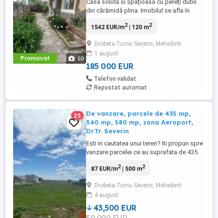
Casa solida si spațioasă cu pereți dubli
din cărămidă plina. Imobilul se afla în
comuna Simian în apropierea noii
2
2
1542 EUR/m
| 120 m
grădinițe, intr-o zona linistita. Dispune de
4 dormitoare, un living spațios de 27 mp
Drobeta-Turnu Severin, Mehedinti
bucătărie și o baie mare.ti-ai pus mobila și
1 august
este gata de locuit. În curte se mai afla și
Promovat
10
o anexa complet ...
185 000 EUR
Telefon validat
Repostat automat
De vanzare, parcele de 435 mp,
25
540 mp, 580 mp, zona Aeroport,
Dr.Tr. Severin
Esti in cautatea unui teren? Iti propun spre
vanzare parcelei ce au suprafata de 435
mp, 540 mp, 580 mp. Terenurile sunt
2
2
87 EUR/m
| 500 m
situate in zona Aeroport,zona intr-o
continua dezvoltare, langa centrul
Drobeta-Turnu Severin, Mehedinti
comercial Severin Shopping Center.
4 august
Avantajul este acela ca avand spre
vanzare mai multe parcele, puteti sa ...
43,500 EUR