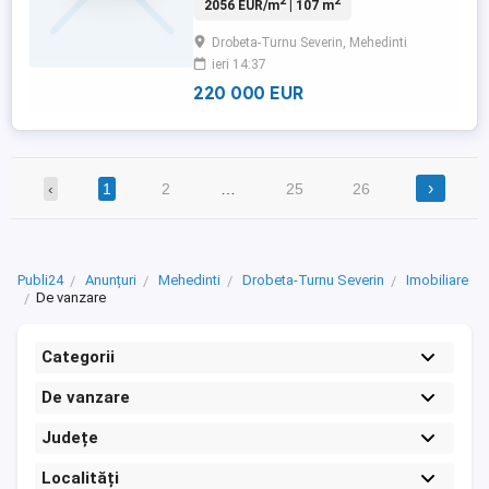
2
2
2056 EUR/m
| 107 m
racordata la canalizare, apa curenta,
electricitate. Mai multe detalii la telefon.
Drobeta-Turnu Severin, Mehedinti
ieri 14:37
220 000 EUR
›
‹
1
2
…
25
26
Publi24
Anunțuri
Mehedinti
Drobeta-Turnu Severin
Imobiliare
De vanzare
Categorii
De vanzare
Județe
Localități