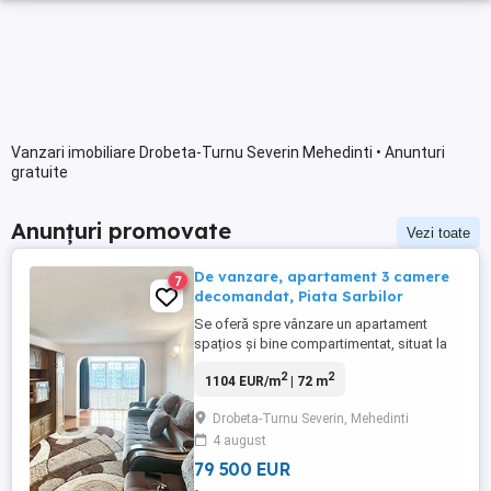
Vanzari imobiliare Drobeta-Turnu Severin Mehedinti • Anunturi
gratuite
Anunțuri promovate
Vezi toate
De vanzare, apartament 3 camere
7
decomandat, Piata Sarbilor
Se oferă spre vânzare un apartament
spațios și bine compartimentat, situat la
etajul 4 din 10, într-un imobil dotat cu lift,
2
2
1104 EUR/m
| 72 m
pe Strada Mihai Viteazu. Locuința are o
suprafață utilă de 72 mp și este
Drobeta-Turnu Severin, Mehedinti
decomandată, oferind confort și
4 august
intimitate. Apartamentul beneficiază de
centrală termică proprie pe ...
79 500 EUR