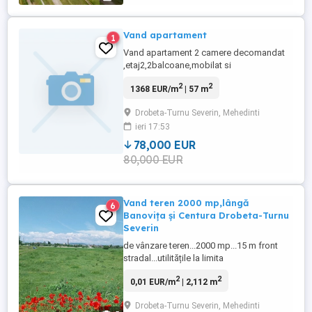
Vand apartament
1
Vand apartament 2 camere decomandat
,etaj2,2balcoane,mobilat si
utilat,suprafata 57mp
2
2
1368 EUR/m
| 57 m
Drobeta-Turnu Severin, Mehedinti
ieri 17:53
78,000 EUR
80,000 EUR
Vand teren 2000 mp,lângă
6
Banovița și Centura Drobeta-Turnu
Severin
de vânzare teren...2000 mp...15 m front
stradal...utilitățile la limita
proprietății...curent electric,fibra optica,
2
2
0,01 EUR/m
| 2,112 m
gaz,apa...zona de locuințe și societăți
comerciale.... Acces în doua minute din
Drobeta-Turnu Severin, Mehedinti
bulevardul Nicolae Iorga și Centura de