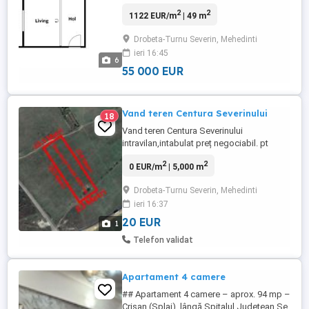
colt cu Crisan. Hol living bucatarie balcon
2
2
1122 EUR/m
| 49 m
open plan (plan deschis). Ferestre si
balcon termopan, usa de intrare de metal,
Drobeta-Turnu Severin, Mehedinti
gresie pe holuri, living si bucatarie balcon.
ieri 16:45
Partial mobilat. Pentru mai multe detalii, nu
6
ezitati ...
55 000 EUR
Vand teren Centura Severinului
18
Vand teren Centura Severinului
intravilan,intabulat preț negociabil. pt
detalii sunati
2
2
0 EUR/m
| 5,000 m
Drobeta-Turnu Severin, Mehedinti
ieri 16:37
20 EUR
1
Telefon validat
Apartament 4 camere
## Apartament 4 camere – aprox. 94 mp –
Crișan (Splai), lângă Spitalul Județean Se