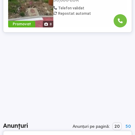
50,000 EUR
Telefon validat
Repostat automat
Promovat
8
Anunțuri
20
50
Anunțuri pe pagină: