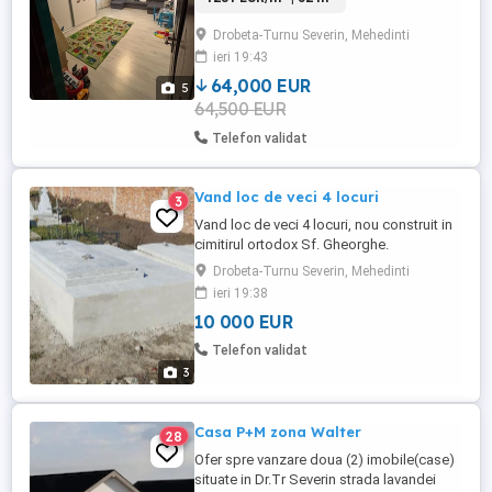
una dintre cele mai căutate zone din
Drobeta-Turnu Severin, Mehedinti
Drobeta-Turnu Severin Şcoala Generala
ieri 19:43
nr.6. Locuința are o suprafață utilă
generoasă de 52mp, fiind ...
64,000 EUR
5
64,500 EUR
Telefon validat
Vand loc de veci 4 locuri
3
Vand loc de veci 4 locuri, nou construit in
cimitirul ortodox Sf. Gheorghe.
Drobeta-Turnu Severin, Mehedinti
ieri 19:38
10 000 EUR
Telefon validat
3
Casa P+M zona Walter
28
Ofer spre vanzare doua (2) imobile(case)
situate in Dr.Tr Severin strada lavandei