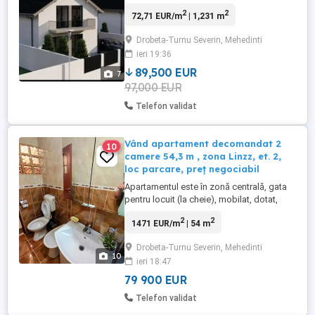
zona walter Maracineanucu intr-un cartier
2
2
72,71 EUR/m
| 1,231 m
nou la 5 minute de multe puncte
importante (gradinite
Drobeta-Turnu Severin, Mehedinti
,scoli,piata,profi,penny,caufland,liceu etc)
ieri 19:36
Casele beneficiaza de strada asfaltata ,
gaze, apa, canal, toate find trase in ...
89,500 EUR
7
97,000 EUR
Telefon validat
Vând apartament decomandat 2
10
camere 54,3 m , zona Linzz, et. 2,
loc parcare, preț negociabil
Apartamentul este în zonă centrală, gata
pentru locuit (la cheie), mobilat, dotat,
finisat si utilat: boiler, aer conditionat (ce
2
2
1471 EUR/m
| 54 m
asigura racire pe toata suprafata
apartamentului), mașină de spalat,
Drobeta-Turnu Severin, Mehedinti
frigider, hotă, aragaz). *Trebuie neapărat
10
ieri 18:47
menționat faptul că este o zona liniștită si
sigura (acest ...
79 900 EUR
Telefon validat