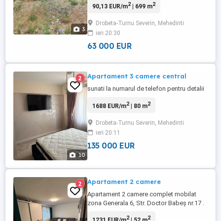
2
2
90,13 EUR/m
| 699 m
Drobeta-Turnu Severin, Mehedinti
3
ieri 20:30
63 000 EUR
Apartament 3 camere central
2
sunati la numarul de telefon pentru detalii
2
2
1688 EUR/m
| 80 m
Drobeta-Turnu Severin, Mehedinti
ieri 20:11
135 000 EUR
10
Apartament 2 camere
2
Apartament 2 camere complet mobilat
zona Generala 6, Str. Doctor Babeş nr.17 .
Vă propun spre vânzare un apartament
2
2
1231 EUR/m
| 52 m
modern și primitor cu 2 camere, situat într-