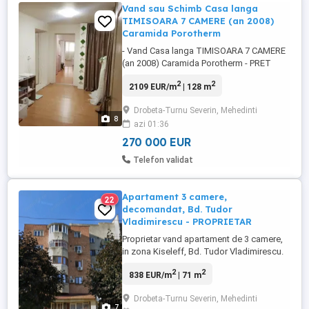
Vand sau Schimb Casa langa
TIMISOARA 7 CAMERE (an 2008)
Caramida Porotherm
- Vand Casa langa TIMISOARA 7 CAMERE
(an 2008) Caramida Porotherm - PRET
270.000 EURO - - Schimb cu CASA in
2
2
2109 EUR/m
| 128 m
DROBETA TURNU SEVERIN + minim
70.000 EURO diferenta din partea
Drobeta-Turnu Severin, Mehedinti
dumneavoastra pentru CASA noastra -
8
azi 01:36
Casa 7 CAMERE (an 2008) Caramida
Porotherm - Casa are 4 intrari - posibilitate
270 000 EUR
compartimentare ...
Telefon validat
Apartament 3 camere,
22
decomandat, Bd. Tudor
Vladimirescu - PROPRIETAR
Proprietar vand apartament de 3 camere,
in zona Kiseleff, Bd. Tudor Vladimirescu.
Bloc ingrijit, anul constructiei 1987.
2
2
838 EUR/m
| 71 m
Apartamentul este decomandat, suprafata
totala 71 mp, etaj 4 din 4. Necesita
Drobeta-Turnu Severin, Mehedinti
renovare.
7