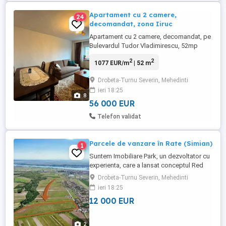
Apartament cu 2 camere,
24
decomandat, zona Iiruc
Apartament cu 2 camere, decomandat, pe
Bulevardul Tudor Vladimirescu, 52mp
Centrala termica pe gaz Termopane noi
2
2
1077 EUR/m
| 52 m
Etaj 4, hidroizolatie dubla Aer conditionat
Masina de spalat rufe Loc de parcare
Drobeta-Turnu Severin, Mehedinti
Mobila de bucatarie inclusa Restul
ieri 18:25
pieselor de mobilier nu sunt incluse
8
56 000 EUR
Telefon validat
Parcele de vanzare în Rate (Simian)
1
Suntem Imobiliare Park, un dezvoltator cu
experienta, care a lansat conceptul Red
House Residence. Astfel, prin Red House
Drobeta-Turnu Severin, Mehedinti
Residence, iti punem la dispozitie parcele
ieri 18:25
de 400 mp, cu posibilitate de achitare
12 000 EUR
pana la 36 de rate, fara dobanda. Avansul
necesar este de doar 30%.
2