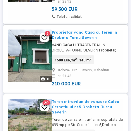
ieri 23:12
59 500 EUR
Telefon validat
Proprietar vand Casa cu teren in
3
Drobeta Turnu Severin
VAND CASA ULTRACENTRAL IN
DROBETA-TURNU SEVERIN Proprietar,
vand casa ultracentral in Drobeta-Turnu
2
2
1500 EUR/m
| 140 m
Severin, pe Strada Unirii nr. 11. Casa este
contruita pe nivel parter, cu o suprafata de
Drobeta-Turnu Severin, Mehedinti
140 mp, din caramida cu pereti grosi de
ieri 21:43
60 cm, complet renovata si modernizata in
10
ultimii ani, cu design interior ...
210 000 EUR
Teren intravilan de vanzare Calea
20
Cernetiului nr.5 Drobeta-Turnu
Severin
Teren de vanzare intravilan in suprafata de
699 mp pe Str. Cernetiului nr.5,Drobeta-
Turnu Severin.