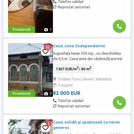
Telefon validat
Repostat automat
Promovat
7
Casa zona Independentei
32
Suprafața teren 355 mp , cu deschidere
de 9,5 m .Casa este din cărămidă,are trei
camere și hol cu suprafața desfășurată de
2
2
1367 EUR/m
| 60 m
62 mp. Se poate mansardă.Separat este o
construcție S+P de 36 mp , ce conține un
Drobeta-Turnu Severin, Mehedinti
beci cu o cameră deasupra și un grup
5 august
sanitar.Gazul este pe stradă.
82 000 EUR
Promovat
7
Telefon validat
Repostat automat
Casa solidă și spațioasă cu teren
1
generos