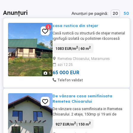
Anunțuri
20
50
Anunțuri pe pagină:
casa rustica din stejar
1
Casă rustică cu structură de stejar material
ignifugă izolată cu polistiren răcoroasă
vara și călduroasă iarna parter 10 X 6 m
2
2
1083 EUR/m
| 60 m
suprafață utilă parter care cuprinde un hol
și 2 camere și o baie, o camera cu balcon
Remetea Chioarului, Maramures
la etaj și un spațiu de 6X6 m . O terasă
azi 12:25
imensă tot din lemn , fosă funcțională,
apă de ...
65 000 EUR
5
Telefon validat
De vânzare casa semifinisata
Remetea Chioarului
De vânzare casa semifinisata in Remetea
Chioarului. 2 etaje, 150mp și 19 arii de
teren.Pret 119000euro.Negociabil.
2
2
927 EUR/m
| 150 m