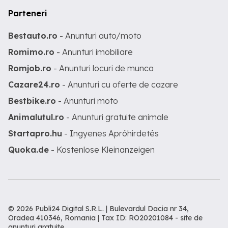
Parteneri
Bestauto.ro
- Anunturi auto/moto
Romimo.ro
- Anunturi imobiliare
Romjob.ro
- Anunturi locuri de munca
Cazare24.ro
- Anunturi cu oferte de cazare
Bestbike.ro
- Anunturi moto
Animalutul.ro
- Anunturi gratuite animale
Startapro.hu
- Ingyenes Apróhirdetés
Quoka.de
- Kostenlose Kleinanzeigen
© 2026 Publi24 Digital S.R.L. | Bulevardul Dacia nr 34,
Oradea 410346, Romania | Tax ID: RO20201084 -
site de
anunturi gratuite