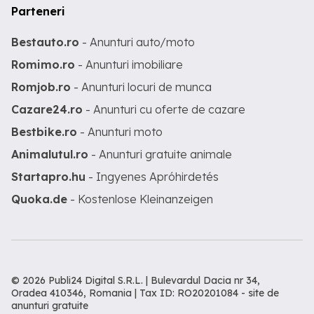
Parteneri
Bestauto.ro
- Anunturi auto/moto
Romimo.ro
- Anunturi imobiliare
Romjob.ro
- Anunturi locuri de munca
Cazare24.ro
- Anunturi cu oferte de cazare
Bestbike.ro
- Anunturi moto
Animalutul.ro
- Anunturi gratuite animale
Startapro.hu
- Ingyenes Apróhirdetés
Quoka.de
- Kostenlose Kleinanzeigen
© 2026 Publi24 Digital S.R.L. | Bulevardul Dacia nr 34,
Oradea 410346, Romania | Tax ID: RO20201084 -
site de
anunturi gratuite