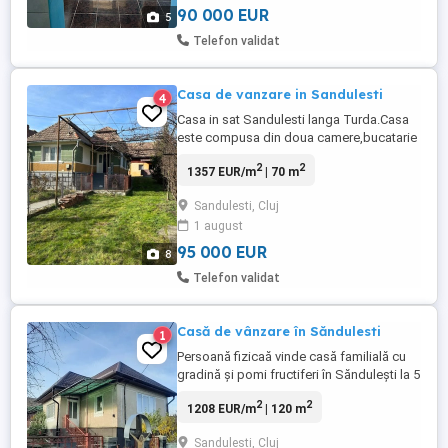
90 000 EUR
5
Telefon validat
Casa de vanzare in Sandulesti
4
Casa in sat Sandulesti langa Turda.Casa
este compusa din doua camere,bucatarie
,camara,beci si bucătărie de vara plus
2
2
1357 EUR/m
| 70 m
baie ,încălzire centrala pe
lemne.Utilitati:apa de la retea in casa
Sandulesti, Cluj
Drumul este asfaltat conducta gaz la
1 august
poarta Pozitia casei este excelenta intr-o
zona liniștită a satului in suprafata ...
95 000 EUR
8
Telefon validat
Casă de vânzare în Săndulesti
1
Persoană fizicaă vinde casă familială cu
gradină și pomi fructiferi în Săndulești la 5
km de Turda compusă din 3 camere ,baie,
2
2
1208 EUR/m
| 120 m
cămară, beci.
Utilități:curent,gaz,apă,canal. Suprafată
Sandulesti, Cluj
teren 1500 mp.