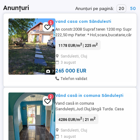
Anunțuri
20
50
Anunțuri pe pagină:
vand casa com Săndulesti
1
An constr.2008 Supraf.teren 1200 mp Supraf.loc
222,50 mp Parter: * Hol,scara,bucatarie,cămar
zi,living,baie servici,garaj. (106 mp) Mansarda: 
2
2
1178 EUR/m
| 225 m
Hol,scara,baie mare,doua dormitoare,dressin
balcoane. (117 mp) (Termopane,incalzire centr
Sandulesti, Cluj
Lemne,Livada cu 45 pomi
3 august
fructiferi,zmeur,mur,etc.Apa,Gaz,Curent,Canaliza
*Posibilitate ...
265 000 EUR
7
Telefon validat
Vând casă in comuna Săndulești
2
Vand casă in comuna
Sandulești,Jud.Cluj,lângă Turda. Casa
dispune de tot ce înseamnă utilități (apă
2
2
4286 EUR/m
| 21 m
trasă,centrală,baie,etc.) Casa are 3 camere
+ grădină de 21 Ari cu pomi fructiferi și
Sandulesti, Cluj
anexă cu bucătărie lângă casă (se poate
1 august
locui și iarna)