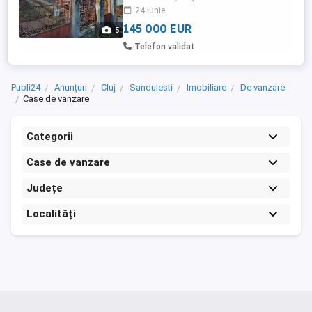
24 iunie
145 000 EUR
5
Telefon validat
Publi24
Anunțuri
Cluj
Sandulesti
Imobiliare
De vanzare
Case de vanzare
Categorii
Case de vanzare
Județe
Localități