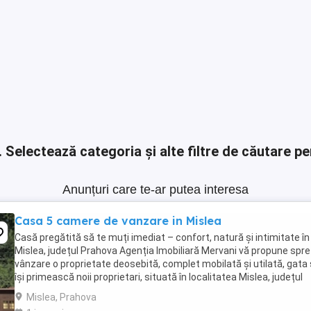
.
Selectează categoria și alte filtre de căutare pe
Anunțuri care te-ar putea interesa
Casa 5 camere de vanzare in Mislea
Casă pregătită să te muți imediat – confort, natură și intimitate în
Mislea, județul Prahova Agenția Imobiliară Mervani vă propune spre
vânzare o proprietate deosebită, complet mobilată și utilată, gata
își primească noii proprietari, situată în localitatea Mislea, județul
Prahova, într-o zonă liniștită, ...
Mislea, Prahova