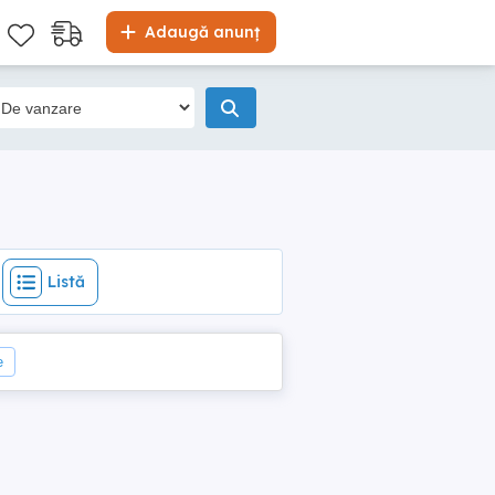
Listă
Adaugă anunț
Listă
e