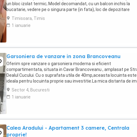
un bloc izolat termic; Model decomandat, cu un balcon inchis la
bucatarie, vedere pe o singura parte (in fata), loc de depozitare
(debara), geam la baie; Detalii ...
Timisoara, Timis
1 ianuarie
Garsoniera de vanzare in zona Brancoveanu
Oferim spre vanzare o garsoniera moderna si eficient
compartimentata, situata in Cavar Brancoveanu , amplasat pe St
Dealul Cucului. Cu o suprafata utila de 40mp,aceasta locuinta este
ideala pentru locuinta proprie sau investitie.La mica distanta de im
se afla statia STB (linia 241), ce ofera ...
Sector 4, Bucuresti
1 ianuarie
Calea Aradului - Apartament 3 camere, Centrala
proprie!