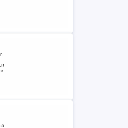
en
uit
je
 să