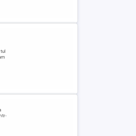
tul
eam
a
ntr-