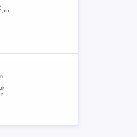
;
1, cu
,
en
uit
je