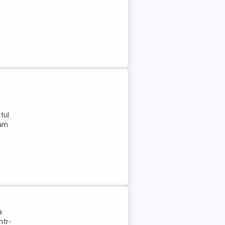
tul
eam
a
ntr-