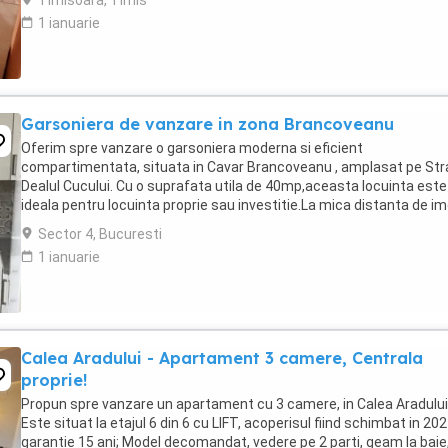
Timisoara, Timis
1 ianuarie
Garsoniera de vanzare in zona Brancoveanu
Oferim spre vanzare o garsoniera moderna si eficient
compartimentata, situata in Cavar Brancoveanu , amplasat pe St
Dealul Cucului. Cu o suprafata utila de 40mp,aceasta locuinta este
ideala pentru locuinta proprie sau investitie.La mica distanta de im
se afla statia STB (linia 241), ce ofera ...
Sector 4, Bucuresti
1 ianuarie
Calea Aradului - Apartament 3 camere, Centrala
proprie!
Propun spre vanzare un apartament cu 3 camere, in Calea Aradului
Este situat la etajul 6 din 6 cu LIFT, acoperisul fiind schimbat in 202
garantie 15 ani; Model decomandat, vedere pe 2 parti, geam la baie