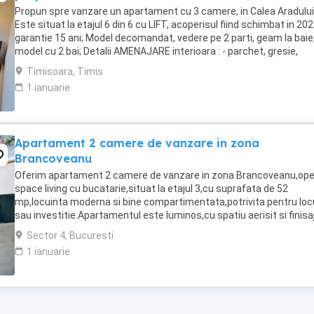
Propun spre vanzare un apartament cu 3 camere, in Calea Aradului
Este situat la etajul 6 din 6 cu LIFT, acoperisul fiind schimbat in 202
garantie 15 ani; Model decomandat, vedere pe 2 parti, geam la baie
model cu 2 bai; Detalii AMENAJARE interioara : - parchet, gresie,
faianta, ferestre cu tamplarie ...
Timisoara, Timis
1 ianuarie
Apartament 2 camere de vanzare in zona
Brancoveanu
Oferim apartament 2 camere de vanzare in zona Brancoveanu,op
space living cu bucatarie,situat la etajul 3,cu suprafata de 52
mp,locuinta moderna si bine compartimentata,potrivita pentru loc
sau investitie.Apartamentul este luminos,cu spatiu aerisit si finisa
actuale. In apropiere aveti metrou ...
Sector 4, Bucuresti
1 ianuarie