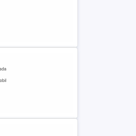
rada
obil