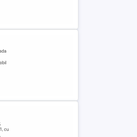
rada
obil
;
1, cu
,