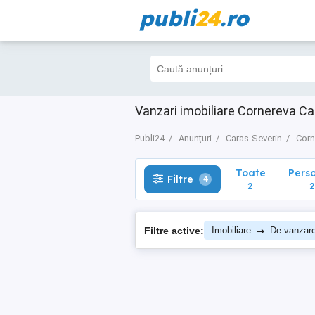
publi
24
.ro
Toate
Perso
Filtre
4
2
2
Vanzari imobiliare Cornereva Ca
Publi24
Anunțuri
Caras-Severin
Corn
Toate
Pers
Filtre
4
2
2
→
Filtre active:
Imobiliare
De vanzar