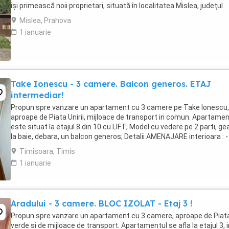
își primească noii proprietari, situată în localitatea Mislea, județul
Prahova, într-o zonă liniștită, ...
Mislea, Prahova
1 ianuarie
Take Ionescu - 3 camere. Balcon generos. ETAJ
intermediar!
Propun spre vanzare un apartament cu 3 camere pe Take Ionescu,
aproape de Piata Unirii, mijloace de transport in comun. Apartamen
este situat la etajul 8 din 10 cu LIFT; Model cu vedere pe 2 parti, g
la baie, debara, un balcon generos; Detalii AMENAJARE interioara : -
parchet lemn masiv, gresie, ...
Timisoara, Timis
1 ianuarie
Aradului - 3 camere. BLOC IZOLAT - Etaj 3 !
Propun spre vanzare un apartament cu 3 camere, aproape de Piat
verde si de mijloace de transport. Apartamentul se afla la etajul 3, i