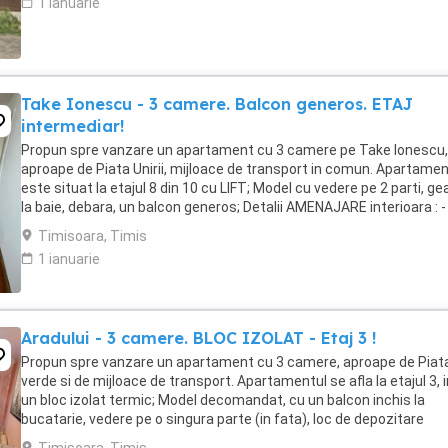
1 ianuarie
Take Ionescu - 3 camere. Balcon generos. ETAJ
intermediar!
Propun spre vanzare un apartament cu 3 camere pe Take Ionescu,
aproape de Piata Unirii, mijloace de transport in comun. Apartamen
este situat la etajul 8 din 10 cu LIFT; Model cu vedere pe 2 parti, g
la baie, debara, un balcon generos; Detalii AMENAJARE interioara : -
parchet lemn masiv, gresie, ...
Timisoara, Timis
1 ianuarie
Aradului - 3 camere. BLOC IZOLAT - Etaj 3 !
Propun spre vanzare un apartament cu 3 camere, aproape de Piat
verde si de mijloace de transport. Apartamentul se afla la etajul 3, i
un bloc izolat termic; Model decomandat, cu un balcon inchis la
bucatarie, vedere pe o singura parte (in fata), loc de depozitare
(debara), geam la baie; Detalii ...