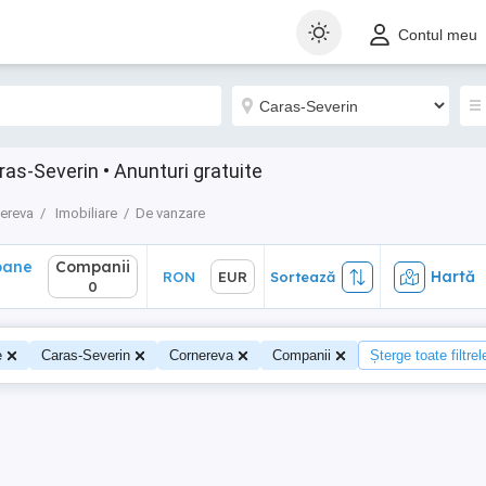
ane
Companii
Hartă
RON
EUR
Sortează
Contul meu
0
ras-Severin • Anunturi gratuite
ereva
Imobiliare
De vanzare
oane
Companii
Hartă
RON
EUR
Sortează
0
e
Caras-Severin
Cornereva
Companii
Șterge toate filtrel