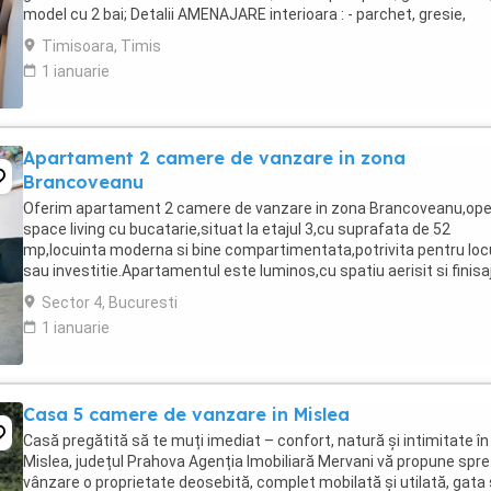
model cu 2 bai; Detalii AMENAJARE interioara : - parchet, gresie,
faianta, ferestre cu tamplarie ...
Timisoara, Timis
1 ianuarie
Apartament 2 camere de vanzare in zona
Brancoveanu
Oferim apartament 2 camere de vanzare in zona Brancoveanu,op
space living cu bucatarie,situat la etajul 3,cu suprafata de 52
mp,locuinta moderna si bine compartimentata,potrivita pentru loc
sau investitie.Apartamentul este luminos,cu spatiu aerisit si finisa
actuale. In apropiere aveti metrou ...
Sector 4, Bucuresti
1 ianuarie
Casa 5 camere de vanzare in Mislea
Casă pregătită să te muți imediat – confort, natură și intimitate în
Mislea, județul Prahova Agenția Imobiliară Mervani vă propune spre
vânzare o proprietate deosebită, complet mobilată și utilată, gata