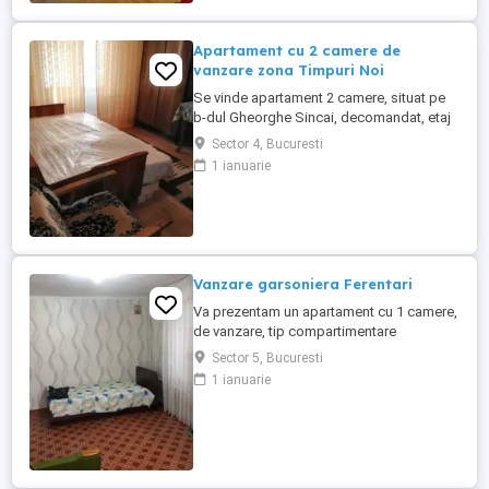
locatarilor. Apartamentul ...
Apartament cu 2 camere de
vanzare zona Timpuri Noi
Se vinde apartament 2 camere, situat pe
b-dul Gheorghe Sincai, decomandat, etaj
4 7, suprafata utila de 51 mp, mobilat si
Sector 4, Bucuresti
complet utilat, la doar 3 minute de statia
1 ianuarie
de metrou Timpuri-Noi. Apartamentul a
fost renovat complet, are centrala proprie,
aer conditionat. Blocul este finalizat in
1985.
Vanzare garsoniera Ferentari
Va prezentam un apartament cu 1 camere,
de vanzare, tip compartimentare
semidecomandat, situat în zona Salaj din
Sector 5, Bucuresti
Bucuresti. Proprietatea este amplasată
1 ianuarie
într-un imobil de tip , construit în anul , la
etajul 5 5. Dispune de o suprafata totala
de 24 mp.