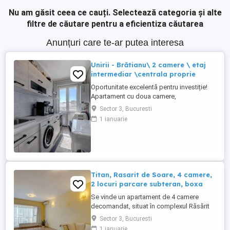
Nu am găsit ceea ce cauți.
Selectează categoria și alte
filtre de căutare pentru a eficientiza căutarea
Anunțuri care te-ar putea interesa
Unirii - Brătianu\ 2 camere \ etaj
intermediar \centrala proprie
Oportunitate excelentă pentru investiție!
Apartament cu doua camere,
semidecomandat, suprafață utila 41 mp
Sector 3, Bucuresti
plus o boxa intabulată, situat la etajul 3
1 ianuarie
într-un bloc amplasat pe strada Gabroveni
nr 61 cu acces din Bulevardul Ion C.
Brătianu si vedere pe spate. Blocul a fost
expertiza tehnic fiind încadrat ...
Titan, Rasarit de Soare, 4 camere,
2 locuri parcare subteran, boxa
Se vinde un apartament de 4 camere
decomandat, situat în complexul Răsărit
de Soare din Titan, una dintre cele mai
Sector 3, Bucuresti
apreciate comunități rezidențiale din estul
1 ianuarie