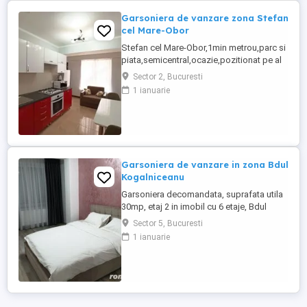
Garsoniera de vanzare zona Stefan
cel Mare-Obor
Stefan cel Mare-Obor,1min metrou,parc si
piata,semicentral,ocazie,pozitionat pe al
2-lea rand de blocuri,liniste,an 1986,in
Sector 2, Bucuresti
bloc mixt,reabilitat termic,etaj ideal 1 din 8,
1 ianuarie
decomandata,confort 1 sporit 39 mp,
Garsoniera de vanzare in zona Bdul
Kogalniceanu
Garsoniera decomandata, suprafata utila
30mp, etaj 2 in imobil cu 6 etaje, Bdul
Kogalniceanu acces rapid in oras, situata
Sector 5, Bucuresti
la numai 5 minute de statia de metrou
1 ianuarie
Izvor, transport in comun la iesirea din
scara blocului, aproape de Parcul
Cismigiu (5 minute), Parcul Izvor (
5minute), Fac de Drept (5 minute), ...