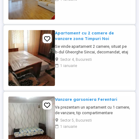
Bucureștiului, datorită accesului facil către
transportul public, spațiilor verzi din
apropiere și facilităților moderne oferite
locatarilor. Apartamentul ...
Apartament cu 2 camere de
vanzare zona Timpuri Noi
Se vinde apartament 2 camere, situat pe
b-dul Gheorghe Sincai, decomandat, etaj
4 7, suprafata utila de 51 mp, mobilat si
Sector 4, Bucuresti
complet utilat, la doar 3 minute de statia
1 ianuarie
de metrou Timpuri-Noi. Apartamentul a
fost renovat complet, are centrala proprie,
aer conditionat. Blocul este finalizat in
1985.
Vanzare garsoniera Ferentari
Va prezentam un apartament cu 1 camere,
de vanzare, tip compartimentare
semidecomandat, situat în zona Salaj din
Sector 5, Bucuresti
Bucuresti. Proprietatea este amplasată
1 ianuarie
într-un imobil de tip , construit în anul , la
etajul 5 5. Dispune de o suprafata totala