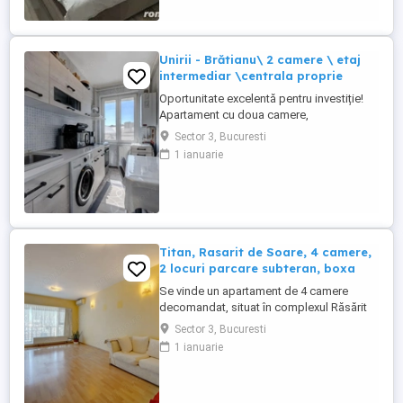
Cismigiu (5 minute), Parcul Izvor (
5minute), Fac de Drept (5 minute), ...
Unirii - Brătianu\ 2 camere \ etaj
intermediar \centrala proprie
Oportunitate excelentă pentru investiție!
Apartament cu doua camere,
semidecomandat, suprafață utila 41 mp
Sector 3, Bucuresti
plus o boxa intabulată, situat la etajul 3
1 ianuarie
într-un bloc amplasat pe strada Gabroveni
nr 61 cu acces din Bulevardul Ion C.
Brătianu si vedere pe spate. Blocul a fost
expertiza tehnic fiind încadrat ...
Titan, Rasarit de Soare, 4 camere,
2 locuri parcare subteran, boxa
Se vinde un apartament de 4 camere
decomandat, situat în complexul Răsărit
de Soare din Titan, una dintre cele mai
Sector 3, Bucuresti
apreciate comunități rezidențiale din estul
1 ianuarie
Bucureștiului, datorită accesului facil către
transportul public, spațiilor verzi din
apropiere și facilităților moderne oferite