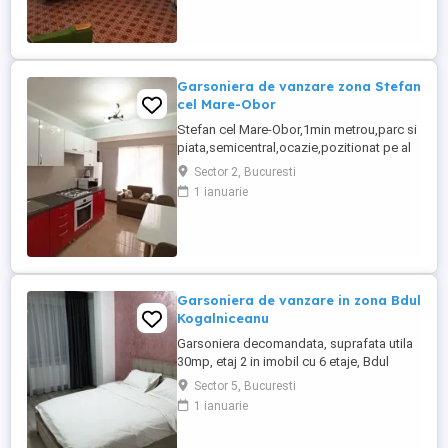
de 24 mp.
Garsoniera de vanzare zona Stefan
cel Mare-Obor
Stefan cel Mare-Obor,1min metrou,parc si
piata,semicentral,ocazie,pozitionat pe al
2-lea rand de blocuri,liniste,an 1986,in
Sector 2, Bucuresti
bloc mixt,reabilitat termic,etaj ideal 1 din 8,
1 ianuarie
decomandata,confort 1 sporit 39 mp,
Garsoniera de vanzare in zona Bdul
Kogalniceanu
Garsoniera decomandata, suprafata utila
30mp, etaj 2 in imobil cu 6 etaje, Bdul
Kogalniceanu acces rapid in oras, situata
Sector 5, Bucuresti
la numai 5 minute de statia de metrou
1 ianuarie
Izvor, transport in comun la iesirea din
scara blocului, aproape de Parcul