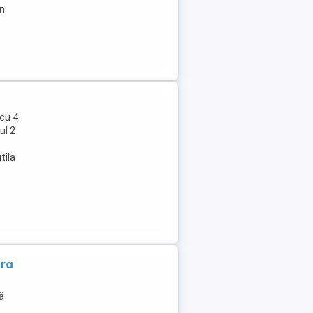
in
cu 4
ul 2
tila
ara
ă