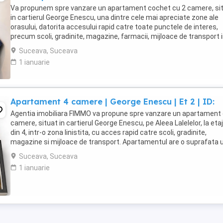
Va propunem spre vanzare un apartament cochet cu 2 camere, si
in cartierul George Enescu, una dintre cele mai apreciate zone ale
orasului, datorita accesului rapid catre toate punctele de interes,
precum scoli, gradinite, magazine, farmacii, mijloace de transport 
comun si alte facilitati necesare ...
Suceava, Suceava
1 ianuarie
Apartament 4 camere | George Enescu | Et 2 | ID:
Agentia imobiliara FIMMO va propune spre vanzare un apartament 
camere, situat in cartierul George Enescu, pe Aleea Lalelelor, la etaj
din 4, intr-o zona linistita, cu acces rapid catre scoli, gradinite,
magazine si mijloace de transport. Apartamentul are o suprafata u
de aproximativ 72,40 ...
Suceava, Suceava
1 ianuarie