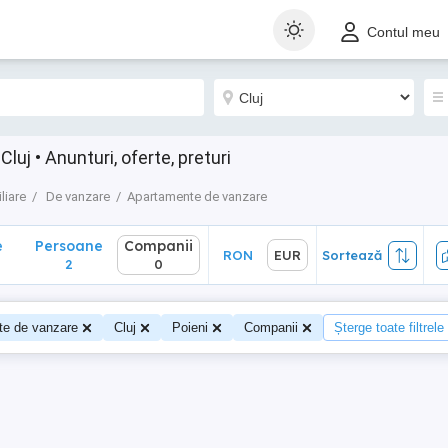
Persoane
Companii
RON
EUR
Sortează
Contul meu
2
0
uj • Anunturi, oferte, preturi
liare
De vanzare
Apartamente de vanzare
e
Persoane
Companii
RON
EUR
Sortează
2
0
te de vanzare
Cluj
Poieni
Companii
Șterge toate filtrele