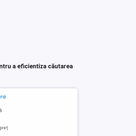
ntru a eficientiza căutarea
ara
ă
,preț