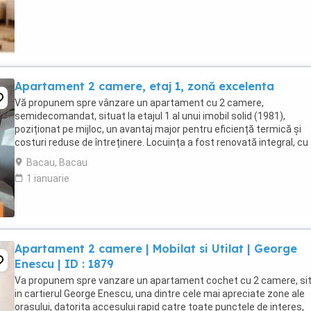
Apartament 2 camere, etaj 1, zonă excelenta
Vă propunem spre vânzare un apartament cu 2 camere,
semidecomandat, situat la etajul 1 al unui imobil solid (1981),
poziționat pe mijloc, un avantaj major pentru eficiență termică și
costuri reduse de întreținere. Locuința a fost renovată integral, cu
finisaje și dotări de calitate superioară (interes ...
Bacau, Bacau
1 ianuarie
Apartament 2 camere | Mobilat si Utilat | George
Enescu | ID : 1879
Va propunem spre vanzare un apartament cochet cu 2 camere, si
in cartierul George Enescu, una dintre cele mai apreciate zone ale
orasului, datorita accesului rapid catre toate punctele de interes,