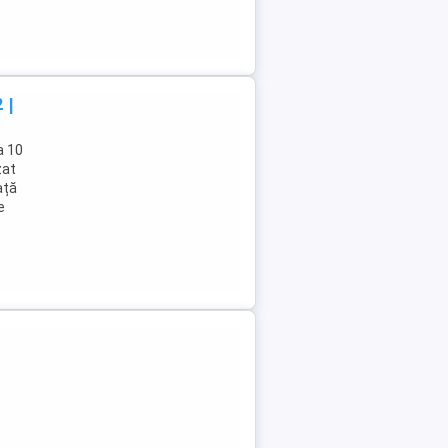
 |
a 10
zat
ață
e