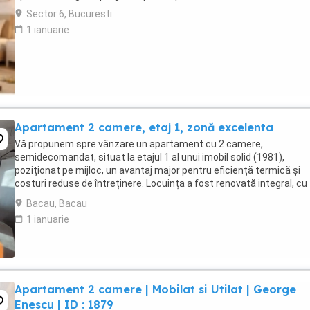
Sector 6, Bucuresti
1 ianuarie
Apartament 2 camere, etaj 1, zonă excelenta
Vă propunem spre vânzare un apartament cu 2 camere,
semidecomandat, situat la etajul 1 al unui imobil solid (1981),
poziționat pe mijloc, un avantaj major pentru eficiență termică și
costuri reduse de întreținere. Locuința a fost renovată integral, cu
finisaje și dotări de calitate superioară (interes ...
Bacau, Bacau
1 ianuarie
Apartament 2 camere | Mobilat si Utilat | George
Enescu | ID : 1879