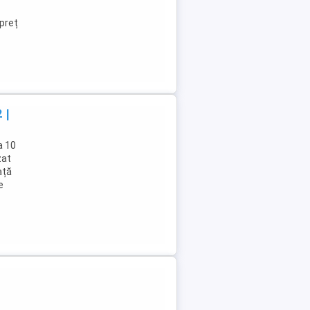
,preț
 |
a 10
zat
ață
e