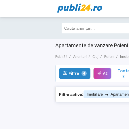
publi
24
.ro
Toate
Filtre
AI
4
2
Apartamente de vanzare Poieni Cl
Publi24
Anunțuri
Cluj
Poieni
Imobi
Toat
Filtre
AI
4
2
→
Filtre active:
Imobiliare
Apartamen