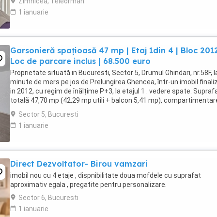
Zimnicea, Teleorman
1 ianuarie
Garsonieră spațioasă 47 mp | Etaj 1din 4 | Bloc 2012
Loc de parcare inclus | 68.500 euro
Proprietate situată in Bucuresti, Sector 5, Drumul Ghindari, nr.58F, l
minute de mers pe jos de Prelungirea Ghencea, într-un imobil finali
in 2012, cu regim de înălțime P+3, la etajul 1 . vedere spate. Supraf
totală 47,70 mp (42,29 mp utili + balcon 5,41 mp), compartimentar
eficientă, bucătărie ...
Sector 5, Bucuresti
1 ianuarie
Direct Dezvoltator- Birou vamzari
imobil nou cu 4 etaje , dispnibilitate doua mofdele cu suprafat
aproximativ egala , pregatite pentru personalizare.
Sector 6, Bucuresti
1 ianuarie