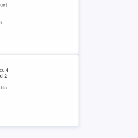
tuat
in
cu 4
ul 2
tila