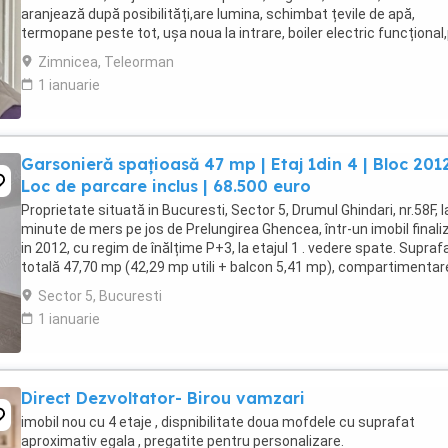
aranjează după posibilități,are lumina, schimbat țevile de apă,
termopane peste tot, ușa noua la intrare, boiler electric funcțional
mic 13000 euro pentru detalii ...
Zimnicea, Teleorman
1 ianuarie
Garsonieră spațioasă 47 mp | Etaj 1din 4 | Bloc 2012
Loc de parcare inclus | 68.500 euro
Proprietate situată in Bucuresti, Sector 5, Drumul Ghindari, nr.58F, l
minute de mers pe jos de Prelungirea Ghencea, într-un imobil finali
in 2012, cu regim de înălțime P+3, la etajul 1 . vedere spate. Supraf
totală 47,70 mp (42,29 mp utili + balcon 5,41 mp), compartimentar
eficientă, bucătărie ...
Sector 5, Bucuresti
1 ianuarie
Direct Dezvoltator- Birou vamzari
imobil nou cu 4 etaje , dispnibilitate doua mofdele cu suprafat
aproximativ egala , pregatite pentru personalizare.