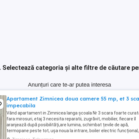
.
Selectează categoria și alte filtre de căutare pe
Anunțuri care te-ar putea interesa
Apartament Zimnicea doua camere 55 mp, et 3 sc
impecabila
Vând apartament in Zimnicea langa școala Nr 3 scara foarte curat
fara mirosuri, etaj 3 necesita reparatii, zugrăvit, mobilier, fiecare îl
aranjează după posibilități,are lumina, schimbat țevile de apă,
termopane peste tot, ușa noua la intrare, boiler electric funcțional
mic 13000 euro pentru detalii ...