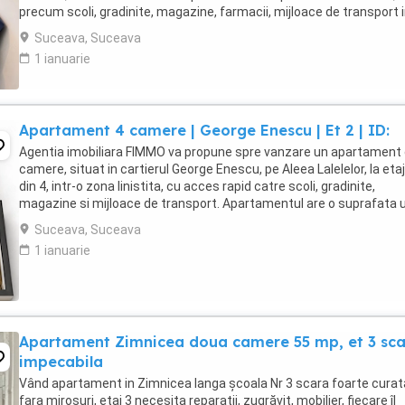
precum scoli, gradinite, magazine, farmacii, mijloace de transport 
comun si alte facilitati necesare ...
Suceava, Suceava
1 ianuarie
Apartament 4 camere | George Enescu | Et 2 | ID:
Agentia imobiliara FIMMO va propune spre vanzare un apartament 
camere, situat in cartierul George Enescu, pe Aleea Lalelelor, la etaj
din 4, intr-o zona linistita, cu acces rapid catre scoli, gradinite,
magazine si mijloace de transport. Apartamentul are o suprafata u
de aproximativ 72,40 ...
Suceava, Suceava
1 ianuarie
Apartament Zimnicea doua camere 55 mp, et 3 sc
impecabila
Vând apartament in Zimnicea langa școala Nr 3 scara foarte curat
fara mirosuri, etaj 3 necesita reparatii, zugrăvit, mobilier, fiecare îl