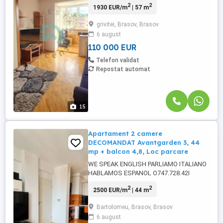
2
2
1930 EUR/m
| 57 m
Batran, aproape de Universitatea
Transilvania. Imobilul are o suprafata utila
grivitei, Brasov, Brasov
de 57mp utili +balcon tip logie de 4mp.,
6 august
este situat la etajul 7 din 10 si se vinde
complet mobilat si utilat. Apartamentul ...
110 000 EUR
Telefon validat
Repostat automat
15
Apartament 2 camere
DECOMANDAT Avantgarden 3, 44
mp + balcon 4,8, Loc parcare
WE SPEAK ENGLISH PARLIAMO ITALIANO
HABLAMOS ESPANOL O747.728.42I
Compania Imobiliara Alfa Invest vă
2
2
2500 EUR/m
| 44 m
propune spre vânzare in EXCLUSIVITATE
un apartament de 2 camere,
Bartolomeu, Brasov, Brasov
DECOMANDAT, situat în cartierul
6 august
Avantgarden 3, într-un bloc construit în