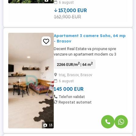
5
6 august
rapid către punctele importante ale
orașului. Compartimentare ...
157,000 EUR
162,900 EUR
Apartament 3 camere Soho, 64 mp
- Brasov
Decent Real Estate va propune spre
vanzare un apartament modern cu 3
camere, situat in complexul Soho
2
2
2266 EUR/m
| 64 m
Residence, una dintre cele mai apreciate
zone rezidentiale noi din Brasov. Locuinta
triaj, Brasov, Brasov
este amplasata la etajul 7 si beneficiaza
6 august
de o orientare sudica, oferind lumina
naturala pe tot parcursul zilei si ...
145 000 EUR
Telefon validat
Repostat automat
13