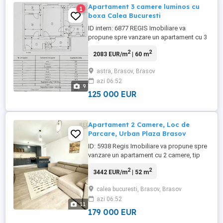
Apartament 3 camere luminos cu
1
boxa Calea Bucuresti
ID intern: 6877 REGIS Imobiliare va
propune spre vanzare un apartament cu 3
camere ndash; spatios, luminos si cu
2
2
2083 EUR/m
| 60 m
potential excelent! Descopera un
apartament cu 3 camere, situat pe Calea
astra, Brasov, Brasov
Bucuresti, la etajul 7 din 8, intr-un imobil
azi 06:52
linistit si bine pozitionat. Proprietatea se
9
evidentiaza prin luminozitatea ...
125 000 EUR
Apartament 2 Camere, Loc de
Parcare, Urban Plaza Brasov
ID: 5938 Regis Imobiliare va propune spre
vanzare un apartament cu 2 camere, tip
open-space, situat in complexul
2
2
3442 EUR/m
| 52 m
rezidential Urban Plaza. Apartamentul este
situat la etajul 7 din 10, are o suprafata
calea bucuresti, Brasov, Brasov
utila de 52 mp si este compartimentat
azi 06:52
eficient pentru un stil de viata urban si
11
confortabil. In plus, ...
179 000 EUR