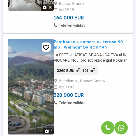
Brasov, Brasov
pe două laturi, cu suprafață utilă reală de
10
ieri 09:19
65 mp, la care se adaugă un balcon de 17
mp, situat într-unul din ...
164 000 EUR
Telefon validat
Penthouse 4 camere cu terasa 90
mp | Welmont by ROKMAN
LA PRETUL AFISAT SE ADAUGA TVA ul IN
VIGOARE! Noul proiect rezidențial Rokman
– investiție strategică lângă viitoarea Sală
2
2
3260 EUR/m
| 101 m
Polivalentă Brașov Descoperă un nou
proiect rezidențial dezvoltat de Rokman,
Bartolomeu, Brasov, Brasov
poziționat excelent în proximitatea noii
ieri 03:07
Săli Polivalente din Brașov, la aproximativ
150 m distanță, ...
328 000 EUR
Telefon validat
6