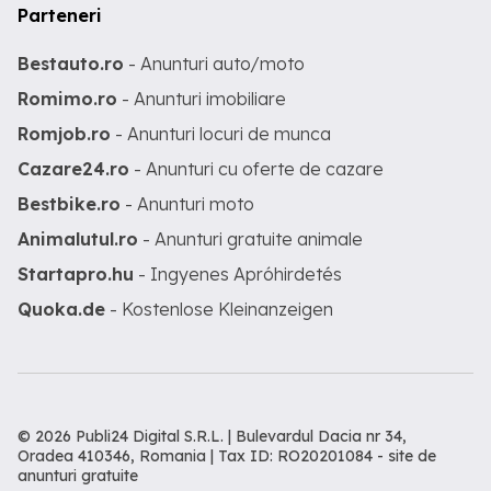
Parteneri
Bestauto.ro
- Anunturi auto/moto
Romimo.ro
- Anunturi imobiliare
Romjob.ro
- Anunturi locuri de munca
Cazare24.ro
- Anunturi cu oferte de cazare
Bestbike.ro
- Anunturi moto
Animalutul.ro
- Anunturi gratuite animale
Startapro.hu
- Ingyenes Apróhirdetés
Quoka.de
- Kostenlose Kleinanzeigen
© 2026 Publi24 Digital S.R.L. | Bulevardul Dacia nr 34,
Oradea 410346, Romania | Tax ID: RO20201084 -
site de
anunturi gratuite