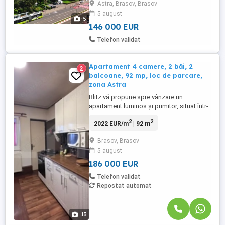
Astra, Brasov, Brasov
un balcon mare de 10 mp si de asemenea
5 august
de beci din constructie. Este prevazut cu
5
centrala termica proprie, parchet lemn ...
146 000 EUR
Telefon validat
Apartament 4 camere, 2 băi, 2
2
balcoane, 92 mp, loc de parcare,
zona Astra
Blitz vă propune spre vânzare un
apartament luminos și primitor, situat într-
o zonă extrem de liniștită și excelent
2
2
2022 EUR/m
| 92 m
conectată din cartierul Astra, pe Strada
Carpaților. O alegere ideală pentru familii
Brasov, Brasov
sau pentru cei care își doresc confort,
5 august
spațiu generos și acces rapid la toate
facilitățile urbane. Detalii ...
186 000 EUR
Telefon validat
Repostat automat
13