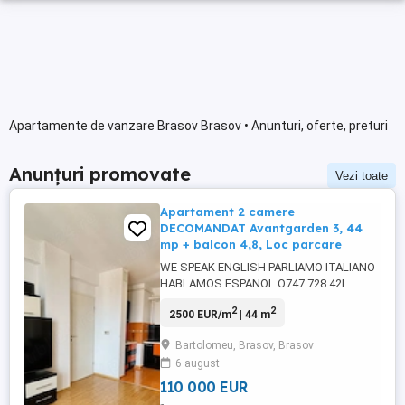
Apartamente de vanzare Brasov Brasov • Anunturi, oferte, preturi
Anunțuri promovate
Vezi toate
Apartament 2 camere
DECOMANDAT Avantgarden 3, 44
mp + balcon 4,8, Loc parcare
WE SPEAK ENGLISH PARLIAMO ITALIANO
HABLAMOS ESPANOL O747.728.42I
Compania Imobiliara Alfa Invest vă
2
2
2500 EUR/m
| 44 m
propune spre vânzare in EXCLUSIVITATE
un apartament de 2 camere,
Bartolomeu, Brasov, Brasov
DECOMANDAT, situat în cartierul
6 august
Avantgarden 3, într-un bloc construit în
anul 2010, bine întreținut și izolat termic.
110 000 EUR
Detalii proprietate: Suprafață ...