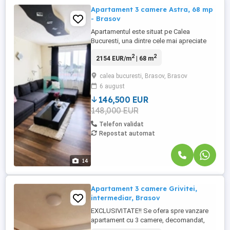
Apartament 3 camere Astra, 68 mp
- Brasov
Apartamentul este situat pe Calea
Bucuresti, una dintre cele mai apreciate
zone rezidentiale din Brasov, cu acces
2
2
2154 EUR/m
| 68 m
rapid catre centrul orasului, centre
comerciale, scoli, gradinite, mijloace de
calea bucuresti, Brasov, Brasov
transport in comun si toate facilitatile
6 august
necesare unui stil de viata confortabil. Cu
o suprafata utila de 68 ...
146,500 EUR
148,000 EUR
Telefon validat
Repostat automat
14
Apartament 3 camere Grivitei,
intermediar, Brasov
EXCLUSIVITATE!! Se ofera spre vanzare
apartament cu 3 camere, decomandat,
situat in zona Grivitei ndash; Mircea cel