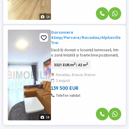
16
Garsoniera
42mp/Parcare/Racadau/Alphaville
Trei
Dacă îți dorești o locuință luminoasă, într-
o zonă liniștită și foarte bine poziționată,
această garsonieră din complexul
2
2
3321 EUR/m
| 42 m
Alphaville 3, în Răcădău, poate fi alegerea
potrivită. Garsoniera este spațioasă, bine
Racadau, Brasov, Brasov
compartimentată și beneficiază de un
3 august
balcon generos, avand o priveliste
superba. Deasemenea ...
139 500 EUR
Telefon validat
14