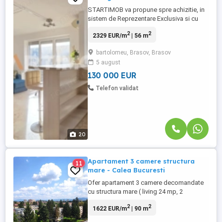
STARTIMOB va propune spre achizitie, in
sistem de Reprezentare Exclusiva si cu
COMISION 0% din partea cumparatorului,,
2
2
2329 EUR/m
| 56 m
un apartament mobilat si utilat, situat in
Ansamblul Avantgarden, str Pelicanului,
bartolomeu, Brasov, Brasov
cartier Bartolomeu . Apartamentul este
5 august
situat la etajul 7 intr-un bloc finalizat in
2012 de tip ...
130 000 EUR
Telefon validat
20
Apartament 3 camere structura
11
mare - Calea Bucuresti
Ofer apartament 3 camere decomandate
cu structura mare ( living 24 mp, 2
dormitoare - 14 mp ) Calea Bucuresti
2
2
1622 EUR/m
| 90 m
(blocurile verzi), etaj intermediar,
panorama foarte frumoasa. Dispune de