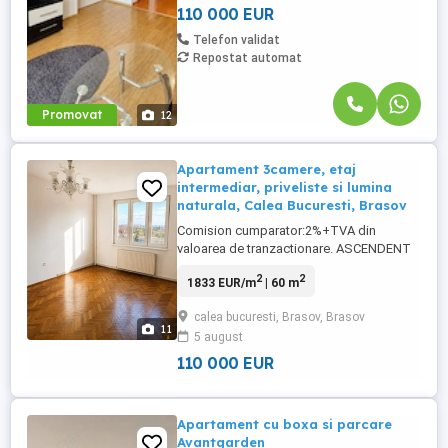
anul 2010, bine întreținut și izolat termic.
110 000 EUR
Detalii proprietate: Suprafață ...
Telefon validat
Repostat automat
Promovat
12
Apartament 3camere, etaj
intermediar, priveliste si lumina
naturala, Calea Bucuresti, Brasov
Comision cumparator:2%+TVA din
valoarea de tranzactionare. ASCENDENT
IMOBILIARE Va propune spre vanzare un
2
2
1833 EUR/m
| 60 m
apartament cu trei camere, situat pe Calea
Bucuresti, Brasov. Oferta se desfasoara
calea bucuresti, Brasov, Brasov
pe o suprafata utila de 60mp, in structura
11
5 august
circulara, astfel: 2 dormitoare, living,
bucatarie, 2 holuri, baie, ...
110 000 EUR
Apartament cu boxa si parcare
Avantgarden