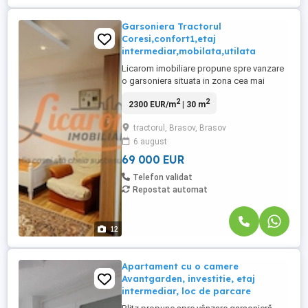
Garsoniera Tractorul
Coresi,confort1,etaj
intermediar,mobilata,utilata
Licarom imobiliare propune spre vanzare
o garsoniera situata in zona cea mai
dorita a Brasovului , Tractorul - Coresi.
2
2
2300 EUR/m
| 30 m
Daca esti in cautarea unei garsoniere care
sa-ti ofere atat confort cat si
tractorul, Brasov, Brasov
accesabilitate ... Ai gasit locuinta perfecta
6 august
: confort 1, gresie, faianta, parchet,
geamuri termopan,usa ...
69 000 EUR
Telefon validat
Repostat automat
12
Apartament cu o camere
Avantgarden, investitie, etaj
intermediar, loc de parcare