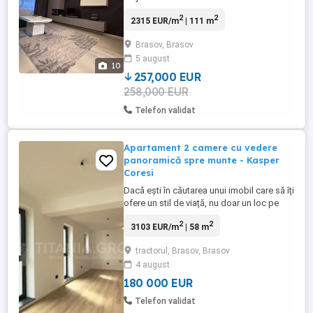
2018 și dispune de o suprafață utilă
2
2
2315 EUR/m
| 111 m
generoasă de 99mp+11,86mp terasa.
Apartamentul se vinde complet mobilat și
Brasov, Brasov
utilat,acesta beneficiază de finisaje
5 august
moderne si are clasa energetica A. Locatia
10
apartamentului este cu acces ...
257,000 EUR
258,000 EUR
Telefon validat
Apartament 2 camere cu vedere
panoramică spre munte - Kasper
Coresi
Dacă ești în căutarea unui imobil care să îți
ofere un stil de viață, nu doar un loc pe
care să îl numești „acasă”, te invit să
2
2
3103 EUR/m
| 58 m
descoperi această proprietate.
Apartamentul îți oferă o adevărată
tractorul, Brasov, Brasov
experiență de viață la munte, având
4 august
ferestre mari și o vedere panoramică
superbă. Poziționat în unul dintre ...
180 000 EUR
Telefon validat