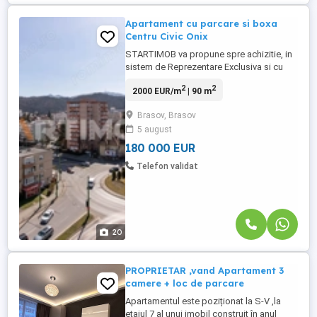
Apartament cu parcare si boxa
Centru Civic Onix
STARTIMOB va propune spre achizitie, in
sistem de Reprezentare Exclusiva si cu
COMISION 0% din partea cumparatorului,
2
2
2000 EUR/m
| 90 m
un apartament cu o structura deosebita,
situat în blocul ONIX. Apartamentul este
Brasov, Brasov
situat la etajul 7/8 al unui bloc construit în
5 august
1989, are o suprafata utilade 90 mp. Cu o
structura initiala ...
180 000 EUR
Telefon validat
20
PROPRIETAR ,vand Apartament 3
camere + loc de parcare
Apartamentul este poziționat la S-V ,la
etajul 7 al unui imobil construit în anul