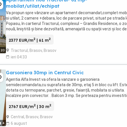
mobilat/utilat/echipat
Va propun spre vânzare un apartament decomandat,complet mobi
si utilat, 2 camere +debara, loc de parcare privat, situat pe strada 
Popasu, în cartierul Tractorul, complexul – Grandis Residence, o z
nouă, liniștită și bine dezvoltată, amenajată cu spații verzi și loc de
joacă pentru copii, ...
2
2
2377 EUR/m
| 61 m
Tractorul, Brasov, Brasov
20
ieri 04:33
Garsoniera 30mp in Centrul Civic
Agentia Alfa Invest va ofera la vanzare o garsoniera
semidecomandata,cu suprafata de 30mp, etaj 5 in bloc cu lift. Est
dotata cu termopane, parchet, gresie, faianță, mobilata si utilata.
Incalzire prin convector. . Balcon 3 mp. Se preteaza pentru investiti
chirie 350 euro. Pentru vizionare, sunati ...
2
2
2767 EUR/m
| 30 m
Central, Brasov, Brasov
4
6 august