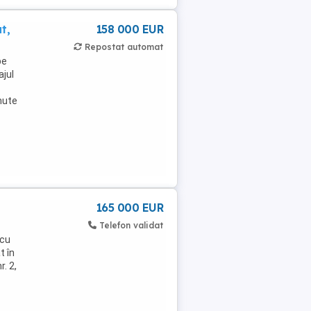
t,
158 000 EUR
Repostat automat
pe
ajul
inute
165 000 EUR
Telefon validat
 cu
t în
. 2,