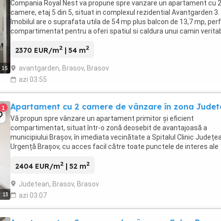
Compania Royal Nest va propune spre vanzare un apartament cu 
camere, etaj 5 din 5, situat in complexul rezidential Avantgarden 3.
Imobilul are o suprafata utila de 54 mp plus balcon de 13,7 mp, per
compartimentat pentru a oferi spatiul si caldura unui camin veritab
Imobilul este dotat cu gresie, ...
2
2
2370 EUR/m
| 54 m
avantgarden, Brasov, Brasov
15
azi 03:55
Apartament cu 2 camere de vânzare în zona Jude
1
Vă propun spre vânzare un apartament primitor și eficient
compartimentat, situat într-o zonă deosebit de avantajoasă a
municipiului Brașov, în imediata vecinătate a Spitalul Clinic Județe
Urgență Brașov, cu acces facil către toate punctele de interes ale
orașului. Locuința este amplasată la etajul ...
2
2
2404 EUR/m
| 52 m
Judetean, Brasov, Brasov
13
azi 03:07