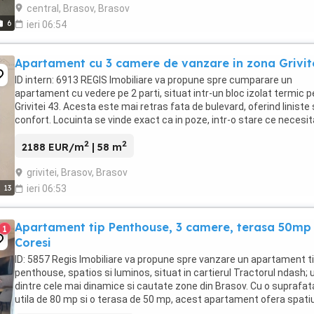
central, Brasov, Brasov
6
ieri 06:54
Apartament cu 3 camere de vanzare in zona Grivit
ID intern: 6913 REGIS Imobiliare va propune spre cumparare un
apartament cu vedere pe 2 parti, situat intr-un bloc izolat termic p
Grivitei 43. Acesta este mai retras fata de bulevard, oferind liniste 
confort. Locuinta se vinde exact ca in poze, intr-o stare ce necesit
renovare, fara modificari ...
2
2
2188 EUR/m
| 58 m
grivitei, Brasov, Brasov
13
ieri 06:53
Apartament tip Penthouse, 3 camere, terasa 50mp
1
Coresi
ID: 5857 Regis Imobiliare va propune spre vanzare un apartament t
penthouse, spatios si luminos, situat in cartierul Tractorul ndash; 
dintre cele mai dinamice si cautate zone din Brasov. Cu o suprafat
utila de 80 mp si o terasa de 50 mp, acest apartament ofera spati
generos, lumina naturala ...