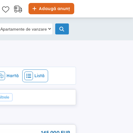
Hartă
Listă
Adaugă anunț
Hartă
Listă
ltrele
145 000 EUR