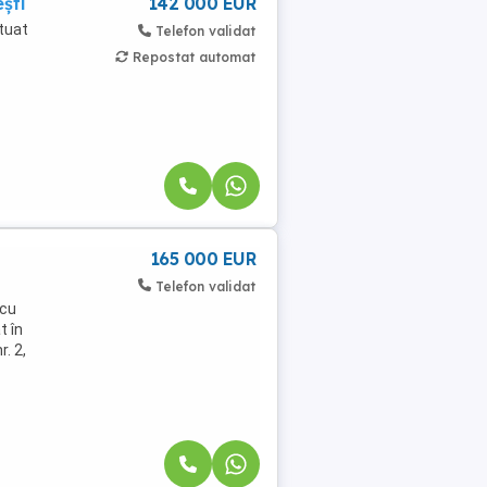
ști
142 000 EUR
tuat
Telefon validat
Repostat automat
165 000 EUR
Telefon validat
 cu
t în
. 2,