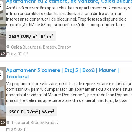
Apartament cu 2 camere, de vânzare, Calea Bucure
Astăzi vă prezentăm spre achiziție un apartament cu 2 camere, si
într-un ansamblu rezidențial modern, într-una dintre cele mai
interesante construcții de blocuri noi. Proprietatea dispune de o
suprafață utilă de 53 mp și beneficiază de o compartimentare
eficientă, fiind ideală atât pentru locuit, ...
2
2
2639 EUR/m
| 54 m
Calea Bucuresti, Brasov, Brasov
20
azi 03:07
Apartament 3 camere | Etaj 5 | Boxă | Maurer |
Tractorul
Vă propunem spre vânzare, în sistem de reprezentare exclusivă și
comision 0% pentru cumpărător, un apartament cu 3 camere situa
ansamblul rezidențial Maurer Residence 2, pe strada Ioan Popasu nr
una dintre cele mai apreciate zone din cartierul Tractorul, la doar
câteva minute de Coresi Shopping ...
2
2
2500 EUR/m
| 66 m
Tractorul, Brasov, Brasov
20
azi 02:11