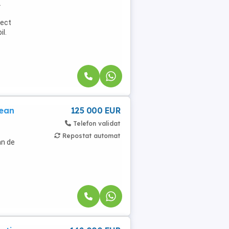
2
fect
il.
tean
125 000 EUR
Telefon validat
Repostat automat
an de