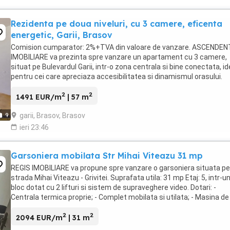
Rezidenta pe doua niveluri, cu 3 camere, eficenta
energetic, Garii, Brasov
Comision cumparator: 2%+TVA din valoare de vanzare. ASCENDEN
IMOBILIARE va prezinta spre vanzare un apartament cu 3 camere,
situat pe Bulevardul Garii, intr-o zona centrala si bine conectata, id
pentru cei care apreciaza accesibilitatea si dinamismul orasului.
Proprietatea este organizata eficient ...
2
2
1491 EUR/m
| 57 m
garii, Brasov, Brasov
9
ieri 23:46
Garsoniera mobilata Str Mihai Viteazu 31 mp
REGIS IMOBILIARE va propune spre vanzare o garsoniera situata pe
strada Mihai Viteazu - Grivitei. Suprafata utila: 31 mp Etaj: 5, intr-u
bloc dotat cu 2 lifturi si sistem de supraveghere video. Dotari: -
Centrala termica proprie; - Complet mobilata si utilata; - Masina de
spalat; - Aragaz; - Frigider; - ...
2
2
2094 EUR/m
| 31 m