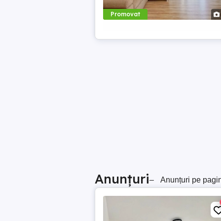
Promovat
Anunțuri
–
Anunțuri pe pagi