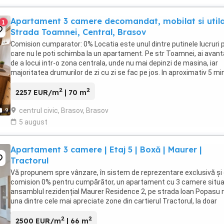
Apartament 3 camere decomandat, mobilat si utila
1
Strada Toamnei, Central, Brasov
Comision cumparator: 0% Locatia este unul dintre putinele lucruri 
care nu le poti schimba la un apartament. Pe str Toamnei, ai avant
de a locui intr-o zona centrala, unde nu mai depinzi de masina, iar
majoritatea drumurilor de zi cu zi se fac pe jos. In aproximativ 5 m
ajungi la AFI Brasov, ...
2
2
2257 EUR/m
| 70 m
centrul civic, Brasov, Brasov
9
5 august
Apartament 3 camere | Etaj 5 | Boxă | Maurer |
Tractorul
Vă propunem spre vânzare, în sistem de reprezentare exclusivă și
comision 0% pentru cumpărător, un apartament cu 3 camere situa
ansamblul rezidențial Maurer Residence 2, pe strada Ioan Popasu nr
una dintre cele mai apreciate zone din cartierul Tractorul, la doar
câteva minute de Coresi Shopping ...
2
2
2500 EUR/m
| 66 m