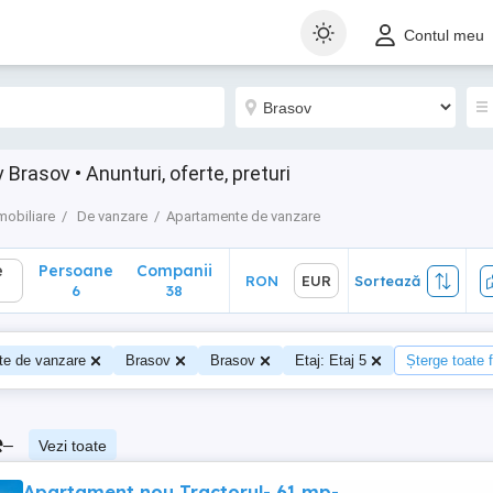
Persoane
Companii
RON
EUR
Sortează
Contul meu
6
38
rasov • Anunturi, oferte, preturi
mobiliare
De vanzare
Apartamente de vanzare
e
Persoane
Companii
RON
EUR
Sortează
6
38
te de vanzare
Brasov
Brasov
Etaj: Etaj 5
Șterge toate fi
e
–
Vezi toate
Apartament nou Tractorul- 61 mp-