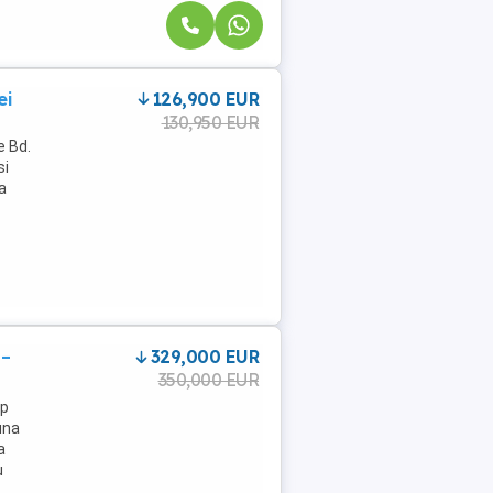
ei
126,900 EUR
130,950 EUR
e Bd.
si
a
 –
329,000 EUR
350,000 EUR
ip
una
a
u