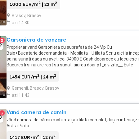
2
2
1000 EUR/m
| 22 m
Brasov, Brasov
10
azi 14:30
Garsoniera de vanzare
20
Proprietar vand Garsoniera cu suprafata de 24 Mp Cu
Baie+Bucatarie,decomandata +Mobilata +Utilata Scriu aici la ince
sa nu sunati daca nu aveti cei 34900 E Cash deoarece eu locuiesc 
Bucuresti si nu are rost sa sunati aiurea doar pt ,,o vizita,,,,, Este
situata pe str Zizinului in apropiere ...
2
2
1454 EUR/m
| 24 m
Gemenii, Brasov, Brasov
10
azi 11:43
Vand camera de camin
3
vând camera de cămin mobilata și utilata complet,duș in interior,z
Astra Piata
2
2
1417 EUR/m
| 12 m