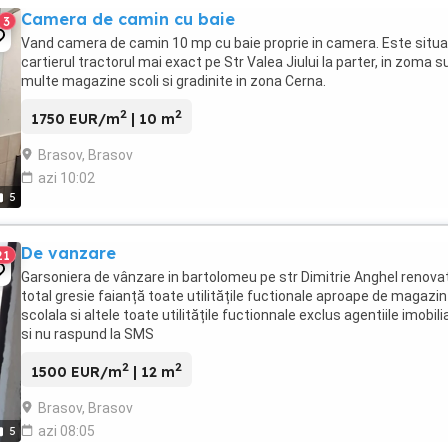
Camera de camin cu baie
3
Vand camera de camin 10 mp cu baie proprie in camera. Este situa
cartierul tractorul mai exact pe Str Valea Jiului la parter, in zoma s
multe magazine scoli si gradinite in zona Cerna.
2
2
1750 EUR/m
| 10 m
Brasov, Brasov
azi 10:02
5
De vanzare
21
Garsoniera de vânzare in bartolomeu pe str Dimitrie Anghel renova
total gresie faianță toate utilitățile fuctionale aproape de magazin
scolala si altele toate utilitățile fuctionnale exclus agentiile imobili
si nu raspund la SMS
2
2
1500 EUR/m
| 12 m
Brasov, Brasov
azi 08:05
5