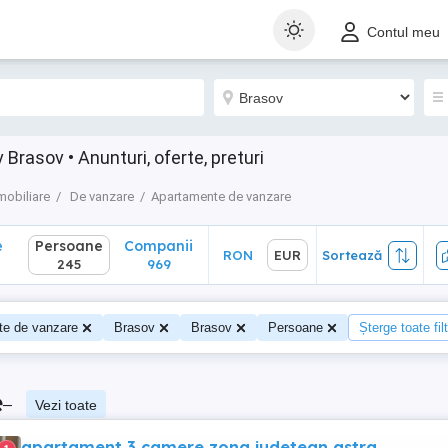
Persoane
Companii
RON
EUR
Sortează
Contul meu
245
969
rasov • Anunturi, oferte, preturi
mobiliare
De vanzare
Apartamente de vanzare
e
Persoane
Companii
RON
EUR
Sortează
245
969
te de vanzare
Brasov
Brasov
Persoane
Șterge toate fil
e
–
Vezi toate
apartament 3 camere zona judetean astra