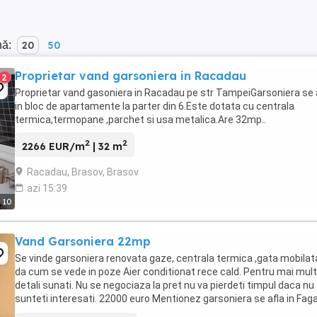
nă:
20
50
Proprietar vand garsoniera in Racadau
2
Proprietar vand gasoniera in Racadau pe str TampeiGarsoniera se 
in bloc de apartamente la parter din 6.Este dotata cu centrala
termica,termopane ,parchet si usa metalica.Are 32mp..
2
2
2266 EUR/m
| 32 m
Racadau, Brasov, Brasov
azi 15:39
10
Vand Garsoniera 22mp
Se vinde garsoniera renovata gaze, centrala termica ,gata mobilat
da cum se vede in poze Aier conditionat rece cald. Pentru mai mul
detali sunati. Nu se negociaza la pret nu va pierdeti timpul daca nu
sunteti interesati. 22000 euro Mentionez garsoniera se afla in Fag
la 50km de brasov