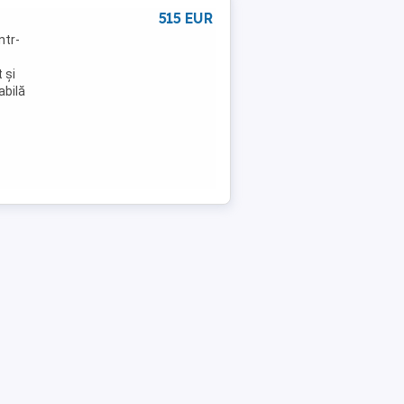
515 EUR
ntr-
 și
abilă