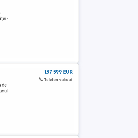
p
ței -
137 599 EUR
Telefon validat
a de
 anul