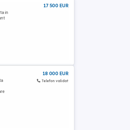
17 500 EUR
ta in
unt
18 000 EUR
ta
Telefon validat
are