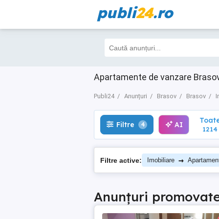
publi
24
.ro
Toate
Filtre
AI
4
1214
Apartamente de vanzare Brasov B
Publi24
Anunțuri
Brasov
Brasov
I
Toat
Filtre
AI
4
1214
→
Filtre active:
Imobiliare
Apartamen
Anunțuri promovat