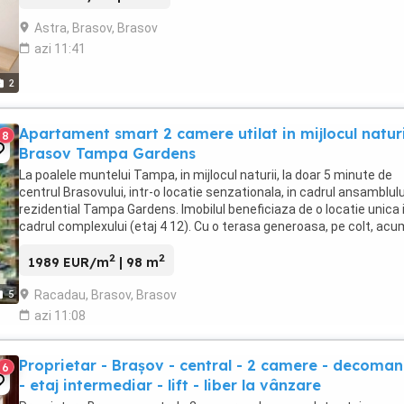
Astra, Brasov, Brasov
azi 11:41
2
Apartament smart 2 camere utilat in mijlocul naturi
8
Brasov Tampa Gardens
La poalele muntelui Tampa, in mijlocul naturii, la doar 5 minute de
centrul Brasovului, intr-o locatie senzationala, in cadrul ansamblulu
rezidential Tampa Gardens. Imobilul beneficiaza de o locatie unica 
cadrul complexului (etaj 4 12). Cu o terasa generoasa, pe colt, acu
poti sa te relaxezi in ...
2
2
1989 EUR/m
| 98 m
Racadau, Brasov, Brasov
5
azi 11:08
Proprietar - Brașov - central - 2 camere - decoma
6
- etaj intermediar - lift - liber la vânzare