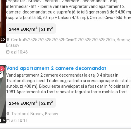
Proprietar - Brașov - central - 2 camere - decomandat - etaj
intermediar - lift - liber la vânzare Proprietar vând apartament 2
camere, decomandat cu o suprafață totală generoasă de 54,80 m
(suprafața utilă 50,70 mp + balcon 4,10 mp), Centrul Civic - Bld. Grivi
bloc ONIX- edificat în anul 1992 ...
2
2
2449 EUR/m
| 51 m
Centrul%252525252525252bCivic%252525252525252b, Brasov,
10
Brasov
azi 10:46
Vand apartament 2 camere decomandat
2
Vand apartament 2 camere decomandat la etaj 3 4 situat in
Tractorul,langa liceul Titulescu,gradinita si cresa,aproape de stati
autobuz( 400 m). Blocul este anvelopat si a fost dat in folosinta in
1981.Apartamentul a fost renovat integral si toata mobila a fost
facuta pe comanda.Toate electrocasnicele ...
2
2
2646 EUR/m
| 52 m
Tractorul, Brasov, Brasov
6
azi 10:11