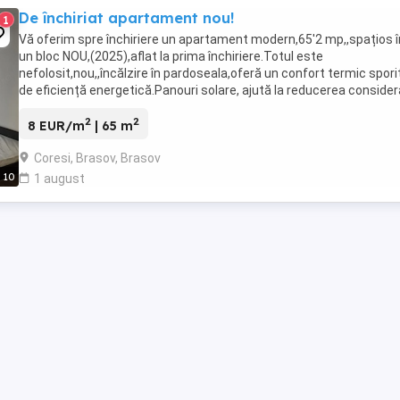
De închiriat apartament nou!
1
Vă oferim spre închiriere un apartament modern,65'2 mp,,spațios î
un bloc NOU,(2025),aflat la prima închiriere.Totul este
nefolosit,nou,,încălzire în pardoseala,oferă un confort termic sporit
de eficiență energetică.Panouri solare, ajută la reducerea consider
a costurilor la utilități. Hol ...
2
2
8 EUR/m
| 65 m
Coresi, Brasov, Brasov
10
1 august