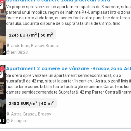
1
Va propun spre vanzare un apartament spatios de 3 camere, situat
parterul unui imobil cu regim de inaltime P+4, amplasat intr-o zona
foarte cautata Judetean, cu acces facil catre punctele de interes 
orasului. Locuinta dispune de o suprafata utila de 68 mp, fiind
compartimentata eficient pentru ...
2
2
2243 EUR/m
| 68 m
Judetean, Brasov, Brasov
10
ieri 08:28
Apartament 2 camere de vânzare -Brasov,zona As
1
Se oferă spre vânzare un apartament semidecomandat, cu o
suprafață de 42 mp, situat la parter, în cartierul Astra, o zonă liniști
foarte bine conectată la toate facilitățile necesare. Caracteristici:
camere semidecomandate Suprafață: 42 mp Parter Centrală term
proprie Geamuri termopan Ușă ...
2
2
2450 EUR/m
| 40 m
Astra, Brasov, Brasov
8
5 august