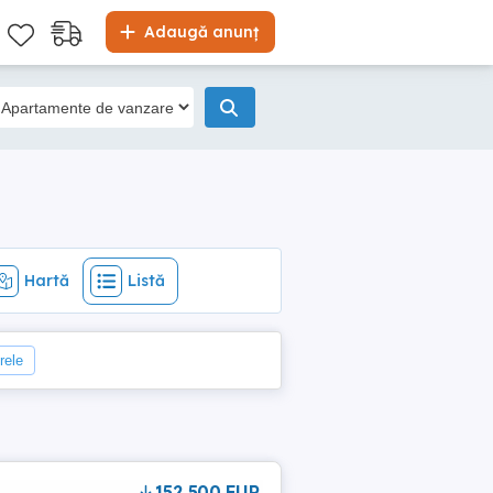
Hartă
Listă
Adaugă anunț
Hartă
Listă
trele
152,500 EUR