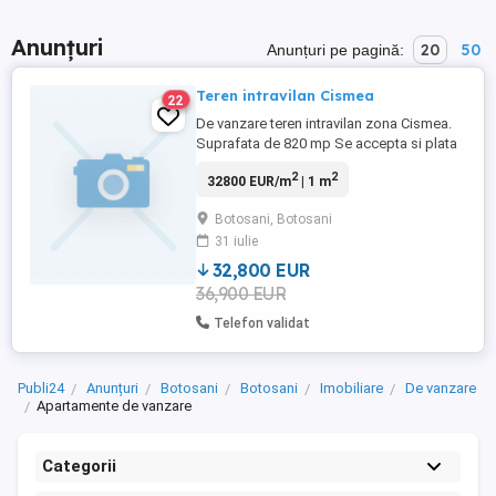
Anunțuri
20
50
Anunțuri pe pagină:
Teren intravilan Cismea
22
De vanzare teren intravilan zona Cismea.
Suprafata de 820 mp Se accepta si plata
prin credit bancar. Pret 40 euro mp
2
2
32800 EUR/m
| 1 m
Botosani, Botosani
31 iulie
32,800 EUR
36,900 EUR
Telefon validat
Publi24
Anunțuri
Botosani
Botosani
Imobiliare
De vanzare
Apartamente de vanzare
Categorii