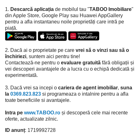
1.
Descarcă aplicația
de mobilul tau "
TABOO Imobiliare
"
din Apple Store, Google Play sau Huawei AppGallery
pentru a afla instantaneu noile proprietăți care intră pe
piață.
2. Dacă ai o proprietate pe care
vrei să o vinzi sau să o
închiriezi
, suntem aici pentru tine!
Contactează-ne pentru o
evaluare gratuită
fără obligații și
vei descoperi avantajele de a lucra cu o echipă dedicată și
experimentată.
3. Dacă vrei sa incepi o
cariera de agent imobiliar
,
suna
la
0369.823.823
si programeaza o intalnire pentru a afla
toate beneficiile si avantajele.
Intra pe
www.TABOO.ro
și descoperă cele mai recente
oferte, actualizate zilnic.
ID anunț
: 1719992728