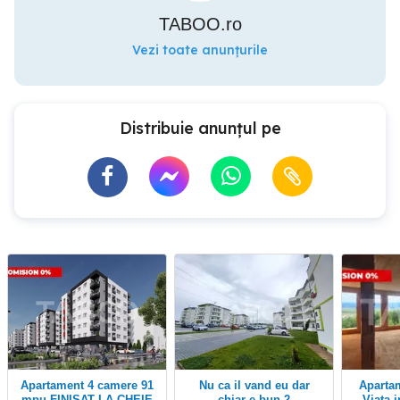
TABOO.ro
Vezi toate anunțurile
Distribuie anunțul pe
Apartament 4 camere 91
Nu ca il vand eu dar
Apartament 4 camere -
mpu FINISAT LA CHEIE
chiar e bun-2
Viata in l