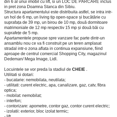
din 6 al unui imobil cu lift, si un LOC DE PARCARE inclus
in pret zona Doamna Stanca din Sibiu.
Structura apartamentului este distribuita astfel, se intra intr-
un hol de 6 mp, un living tip open-space și bucătărie cu
suprafața de 39 mp, un birou de 10 mp, două dormitoare
matrimoniale de 12 mp respectiv 15 mp și două băi cu
suprafețe de 5 mp.
Apartamentele propuse spre vanzare fac parte dintr-un
ansamblu nou ce va fi construit pe un teren amplasat
stradal intr-o zona aflata in continua expansiune, fiind
aproape de centrul comercial Shopping City, magazinul
Dedeman/ Mega Image, Lidl.
Locuintele se vor preda la stadiul de
CHEIE
.
Utilitati si dotari:
- bucatarie: nemobilata, neutilata;
- utilitati: curent electric, apa, canalizare, gaz, catv, fibra
optica;
- mobilat: nemobilat;
- interfon;
- contorizare: apometre, contor gaz, contor curent electric;
- izolatii: exterior, bloc izolat termic;
- lift.