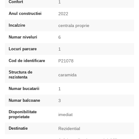
Confort
1
Anul constructiei
2022
Incalzire
centrala proprie
Numar niveluri
6
Locuri parcare
1
Cod de identificare
P21078
Structura de
caramida
rezistenta
Numar bucatarii
1
Numar balcoane
3
Disponibilitate
imediat
proprietate
Destinatie
Rezidential