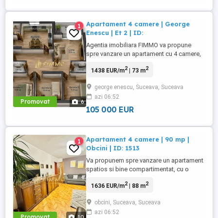
Apartament 4 camere | George
1
Enescu | Et 2 | ID:
Agentia imobiliara FIMMO va propune
spre vanzare un apartament cu 4 camere,
situat in cartierul George Enescu, pe Aleea
2
2
1438 EUR/m
| 73 m
Lalelelor, la etajul 2 din 4, intr-o zona
linistita, cu acces rapid catre scoli,
george enescu, Suceava, Suceava
gradinite, magazine si mijloace de
azi 06:52
transport. Apartamentul are o suprafata
Promovat
6
utila de aproximativ 72,40 ...
105 000 EUR
Apartament 4 camere | 90 mp |
1
Obcini | ID: 1513
Va propunem spre vanzare un apartament
spatios si bine compartimentat, cu o
suprafaata de 87 mp utili si 93 mp totali,
2
2
1636 EUR/m
| 88 m
situat la etajul 3 din 4, in cartierul Obcini,
intr-o zona linistita si aproape de toate
obcini, Suceava, Suceava
punctele de interes. Apartamentul este
azi 06:52
decomandat si dispune de o
Promovat
10