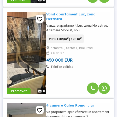
8
Vand apartament Lux, zona
Herastra
Vanzare apartament Lux, zona Herastrau,
4 camere.Mobilat, nou
2
2
2368 EUR/m
| 190 m
herastrau, Sector 1, Bucuresti
azi 06:37
450 000 EUR
Telefon validat
Promovat
8
4 camere Calea Romanului
Va propunem spre vânzare,un apartament
decomandat cu 4 camere, 2