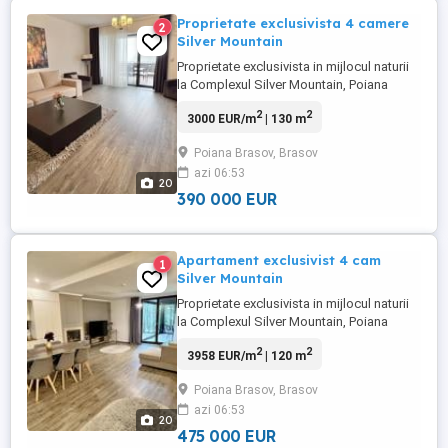
Proprietate exclusivista 4 camere
2
Silver Mountain
Proprietate exclusivista in mijlocul naturii
la Complexul Silver Mountain, Poiana
Brasov Situat la etajul 5 cu o deschidere
2
2
3000 EUR/m
| 130 m
fantastica spre munte, cu brazii la
ferestre, apartamentul are 130 mp utili
Poiana Brasov, Brasov
plus 3 terase catre munte cu suprafa de
azi 06:53
45 mp. Videao prezentare: https:
20
www.youtube.com watch?
390 000 EUR
v=rxynhPHQwXo ...
Apartament exclusivist 4 cam
1
Silver Mountain
Proprietate exclusivista in mijlocul naturii
la Complexul Silver Mountain, Poiana
Brasov Comision agentie ZERO
2
2
3958 EUR/m
| 120 m
Apartament categoria lux, desfasurat pe 2
niveluri, cu o deschidere fantastica spre
Poiana Brasov, Brasov
munte, cu brazii la ferestre, apartamentul
azi 06:53
are 120 mp utili plus 2 terase catre munte
20
cu suprafa de 70 ...
475 000 EUR