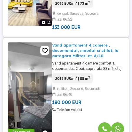
2
2
2096 EUR/m
| 73 m
zona Marasesti ndash; o locatie
excelenta, aproape de toate punctele de
central, Suceava, Suceava
interes: magazine, scoli, gradinite,
azi 06:52
mijloace de transport si alte facilitati
12
urbane. Locuinta dispune ...
153 000 EUR
Vand apartament 4 camere ,
decomandat, mobilat si utilat, la
autogara Militari et. 8/10
Vand apartament 4 camere confort 1,
decomandat, 2 bai, suprafata 88 m2, etaj
8/10, in bloc reabilitat termic, La parterul
2
2
2045 EUR/m
| 88 m
blocului este Mega Image , la 150 metri
este statia de metrou Pacii. Apartamentul
militari, Sector 6, Bucuresti
are vedere si la bulevardul Iuliu Maniu si in
azi 06:40
spatele blocului. Blocul este construit
dupa cutremur, ...
180 000 EUR
Telefon validat
Promovat