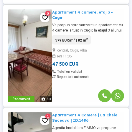
Apartament 4 camere, etaj 3 -
3
Cugir
Va propun spre vanzare un apartament cu
4 camere, situat in Cugir, la etajul 3 al unui
imobil cu 4 etaje. Apartamentul are o
2
2
579 EUR/m
| 82 m
suprafata utila de 82 mp si beneficiaza de
o compartimentare practica si luminoasa.
central, Cugir, Alba
Apartamentul este alcatuit din: living
ieri 11:05
spatios, 3 dormitoare, bucatarie, debara,
camara, 2 ...
47 500 EUR
Telefon validat
Repostat automat
Promovat
10
Apartament 4 Camere | La Cheie |
1
Suceava | ID:1486
Agentia Imobiliara FIMMO va propune