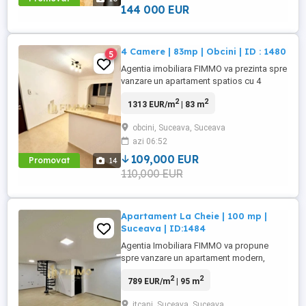
compartimentare inteligenta, ...
144 000 EUR
4 Camere | 83mp | Obcini | ID : 1480
5
Agentia imobiliara FIMMO va prezinta spre
vanzare un apartament spatios cu 4
camere, situat la parterul unui bloc din
2
2
1313 EUR/m
| 83 m
cartierul Obcini, intr-o zona linistita si bine
pozitionata, aproape de toate punctele de
obcini, Suceava, Suceava
interes ndash; scoli, gradinite, magazine,
azi 06:52
farmacii si mijloace de transport in
comun. Apartamentul ...
109,000 EUR
Promovat
14
110,000 EUR
Apartament La Cheie | 100 mp |
Suceava | ID:1484
Agentia Imobiliara FIMMO va propune
spre vanzare un apartament modern,
dispus pe doua niveluri, situat in cartierul
2
2
789 EUR/m
| 95 m
Itcani ndash; Suceava, intr-o zona linistita
si usor accesibila. Apartamentul are o
itcani, Suceava, Suceava