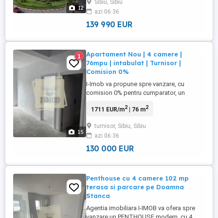
Sibiu, Sibiu
pe Bulevardul Mihai Viteazu din Sibiu. Are
12
azi 06:36
o suprafata utila de 80 mp utili, situat la
etajul ...
139 990 EUR
Apartament Nou | 4 camere |
1
76mpu | intabulat | Turnisor |
Comision 0%
I-Imob va propune spre vanzare, cu
comision 0% pentru cumparator, un
apartament modern cu 4 camere,
2
2
1711 EUR/m
| 76 m
amplasat la etajul 3 si mansarda al unui
imobil nou, finalizat in 2025. Cu o
turnisor, Sibiu, Sibiu
suprafata utila de 76 mp,
15
azi 06:36
compartimentarea inteligenta si finisajele
de calitate transforma aceasta proprietate
130 000 EUR
intr-o alegere ...
Penthouse cu 4 camere 102 mp
terasa si parcare pe Doamna
Stanca
Agentia imobiliara I-IMOB va ofera spre
vanzare un PENTHOUSE modern, cu 4