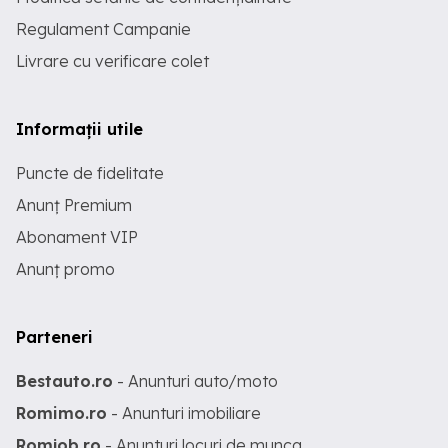
Regulament Campanie
Livrare cu verificare colet
Informații utile
Puncte de fidelitate
Anunț Premium
Abonament VIP
Anunț promo
Parteneri
Bestauto.ro
- Anunturi auto/moto
Romimo.ro
- Anunturi imobiliare
Romjob.ro
- Anunturi locuri de munca