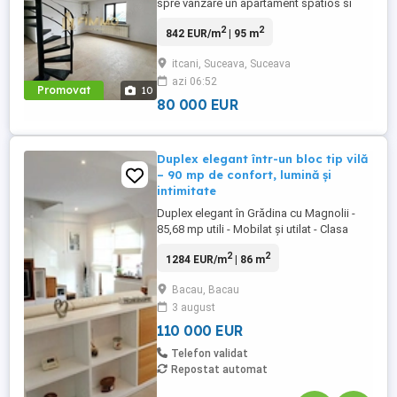
spre vanzare un apartament spatios si
bine compartimentat, dispus pe doua
2
2
842 EUR/m
| 95 m
niveluri, situat in cartierul Itcani ndash;
Suceava, intr-o zona linistita si usor
itcani, Suceava, Suceava
accesibila. Proprietatea are o suprafata
azi 06:52
utila de 95 mp si o suprafata totala de 98
Promovat
10
mp, oferind un spatiu confortabil ...
80 000 EUR
Duplex elegant într-un bloc tip vilă
– 90 mp de confort, lumină și
intimitate
Duplex elegant în Grădina cu Magnolii -
85,68 mp utili - Mobilat și utilat - Clasa
energetică A Dacă îți dorești confortul
2
2
1284 EUR/m
| 86 m
unei case, dar avantajele unui apartament
modern, această proprietate este
Bacau, Bacau
alegerea potrivită. Situat în cartierul
3 august
Grădina cu Magnolii, zona Gherăiești –
Bacău, acest duplex impresionează ...
110 000 EUR
Telefon validat
Repostat automat