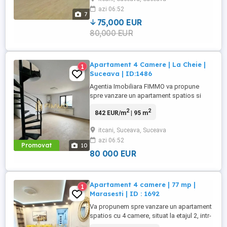
suprafata utila de 100 mp si o
azi 06:52
compartimentare inteligenta, ideala pentru
7
o familie care isi doreste ...
75,000 EUR
80,000 EUR
Apartament 4 Camere | La Cheie |
1
Suceava | ID:1486
Agentia Imobiliara FIMMO va propune
spre vanzare un apartament spatios si
bine compartimentat, dispus pe doua
2
2
842 EUR/m
| 95 m
niveluri, situat in cartierul Itcani ndash;
Suceava, intr-o zona linistita si usor
itcani, Suceava, Suceava
accesibila. Proprietatea are o suprafata
azi 06:52
utila de 95 mp si o suprafata totala de 98
Promovat
10
mp, oferind un spatiu confortabil ...
80 000 EUR
Apartament 4 camere | 77 mp |
1
Marasesti | ID : 1692
Va propunem spre vanzare un apartament
spatios cu 4 camere, situat la etajul 2, intr-
un bloc bine intretinut si izolat termic, in