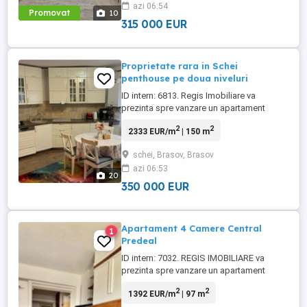
azi 06:54
finisajele premium, eficienta energetica
Promovat
10
remarcabila si o priveliste ...
315 000 EUR
Proprietate rara in Schei
penthouse pe doua niveluri
ID intern: 6813. Regis Imobiliare va
prezinta spre vanzare un apartament
deosebit, tip penthouse, situat in zona
2
2
2333 EUR/m
| 150 m
Schei Brasov, una dintre cele mai cautate
si autentice zone ale orasului.Proprietatea
schei, Brasov, Brasov
este amplasata intr-un imobil istoric,
azi 06:53
construit in jurul anului 1900, din zidarie de
20
caramida, si imbina ...
350 000 EUR
Apartament 4 Camere Central
1
Predeal
ID intern: 7032. REGIS IMOBILIARE va
prezinta spre vanzare un apartament
spatios si luminos, situat in Predeal, pe
2
2
1392 EUR/m
| 97 m
strada Mihai Eminescu, intr-o zona