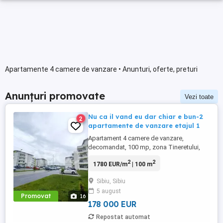
Apartamente 4 camere de vanzare • Anunturi, oferte, preturi
Anunțuri promovate
Vezi toate
Nu ca il vand eu dar chiar e bun-2
2
apartamente de vanzare etajul 1
Apartament 4 camere de vanzare,
decomandat, 100 mp, zona Tineretului,
Sibiu. Doriti sa aveti un apartament mare
2
2
1780 EUR/m
| 100 m
si spatios pentru o familie numeroasa?
Atunci, acesta vi se potriveste manusa!
Sibiu, Sibiu
Doriti sa continuati modalitatea actuala de
5 august
exploatare si sa aveti chiriasi de calitate
Promovat
16
intr-un singur loc? Iar ...
178 000 EUR
Repostat automat