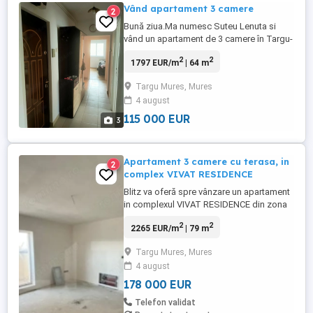
Vând apartament 3 camere
2
Bună ziua.Ma numesc Suteu Lenuta si
vând un apartament de 3 camere în Targu-
Mures la prețul de 115000 de euro.
2
2
1797 EUR/m
| 64 m
Targu Mures, Mures
4 august
115 000 EUR
3
Apartament 3 camere cu terasa, in
2
complex VIVAT RESIDENCE
Blitz va oferă spre vânzare un apartament
in complexul VIVAT RESIDENCE din zona
Gara Mare. Acesta are 3 camere si o
2
2
2265 EUR/m
| 79 m
suprafață utila de 78.06 mp+62.03 mp
terasa, si se vine la stadiul de semifinisat.
Targu Mures, Mures
Un buget de finisaj la un ap de 3 camere
4 august
poate incepe de la aprox 12.500 euro.
Apartamentul este compartimentat ...
178 000 EUR
Telefon validat