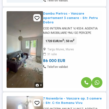
Telefon validat
Dambu Pietros - Vanzare
apartament 3 camere - Str. Petru
Dobra
COD INTERN ANUNT V/4534. AGENTIA
MAO IMOBILIARE !!NU SE PERCEPE
COMISION DE LA CUMPARATOR!! Echipa
2
2
1720 EUR/m
| 50 m
Mao Imobiliare propune spre vanzare
apartament semidecomandat, situat in
Targu Mures, Mures
cartierul Dambu Pietros, strada Petru
31 iulie
Dobra, aproape de gradinite, scoli,
magazine, farmacii, brutarii. Apartamentul
86 000 EUR
se afla la ...
Telefon validat
8
7 Noiembrie - Vanzare ap. 3 camere
- Str. C-tin Romanu Vivu
COD INTERN ANUNT V/4617. AGENTIA