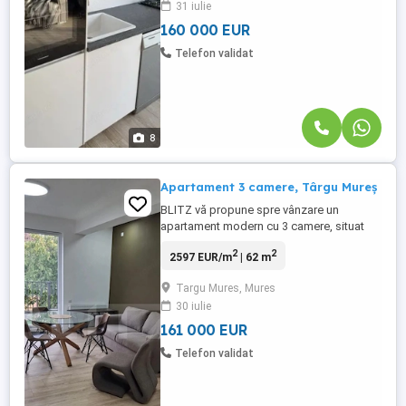
31 iulie
scoala, magazine, universitate, statii de
autobuz. Apartamentul are o suprafata
160 000 EUR
utila ...
Telefon validat
8
Apartament 3 camere, Târgu Mureș
BLITZ vă propune spre vânzare un
apartament modern cu 3 camere, situat
într-un imobil cochet cu doar 9
2
2
2597 EUR/m
| 62 m
apartamente, amplasat într-o zonă
centrală a municipiului Târgu Mureș, ideal
Targu Mures, Mures
pentru cei care își doresc confort,
30 iulie
intimitate și acces rapid către toate
punctele de interes ale orașului.
161 000 EUR
Apartamentul ...
Telefon validat