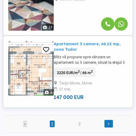
17
Apartament 3 camere, 66.22 mp,
zona Tudor
Blitz vă propune spre vânzare un
apartament cu 3 camere, situat la etajul 3
al unui imobil modern din cartierul Tudor.
2
2
2220 EUR/m
| 66 m
Apartamentul are o suprafață utilă de
66,22 mp și dispune de un balcon de 8,40
Targu Mures, Mures
mp, oferind un spațiu suplimentar ideal
27 mai
pentru relaxare. Locuința este
6
compartimentată eficient, fiind ...
147 000 EUR
›
‹
1
2