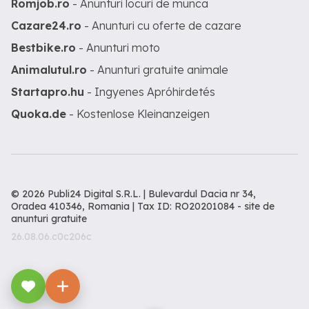
Romjob.ro
- Anunturi locuri de munca
Cazare24.ro
- Anunturi cu oferte de cazare
Bestbike.ro
- Anunturi moto
Animalutul.ro
- Anunturi gratuite animale
Startapro.hu
- Ingyenes Apróhirdetés
Quoka.de
- Kostenlose Kleinanzeigen
© 2026 Publi24 Digital S.R.L. | Bulevardul Dacia nr 34,
Oradea 410346, Romania | Tax ID: RO20201084 -
site de
anunturi gratuite
26.08.06.c0c206c