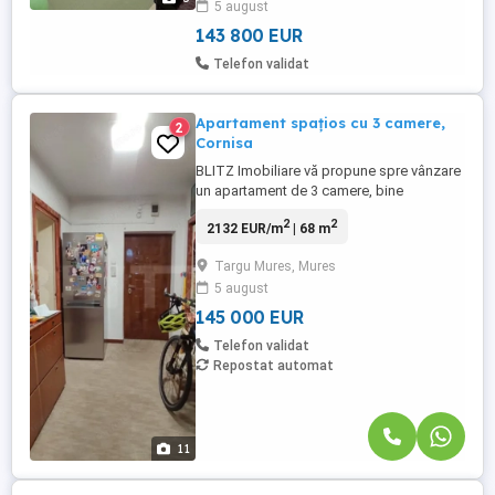
5 august
blocului sunt multe spatii verzi, iar în
acelasi timp parcări ...
143 800 EUR
Telefon validat
Apartament spațios cu 3 camere,
2
Cornisa
BLITZ Imobiliare vă propune spre vânzare
un apartament de 3 camere, bine
compartimentat, ce oferă un confort
2
2
2132 EUR/m
| 68 m
sporit și multiple posibilități de amenajare.
Locuința dispune de două antreuri,
Targu Mures, Mures
oferind un acces fluid și o separare
5 august
eficientă a zonelor de zi și de noapte.
Apartamentul beneficiază de ...
145 000 EUR
Telefon validat
Repostat automat
11