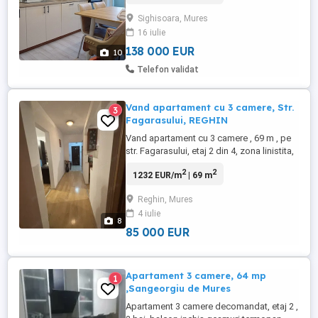
are vedere la râul Târnava mare și cetatea
Sighisoara, Mures
Sighișoarei. Spitalul,gara, piața, școli,
16 iulie
grădinițe, magazine Penny, Lidl toate in
apropiere.Preț ...
138 000 EUR
10
Telefon validat
Vand apartament cu 3 camere, Str.
3
Fagarasului, REGHIN
Vand apartament cu 3 camere , 69 m , pe
str. Fagarasului, etaj 2 din 4, zona linistita,
mobilat, centrala termica, geamuri
2
2
1232 EUR/m
| 69 m
termopan Apartamentul este decomandat,
confort 1, mobilat si compus din
Reghin, Mures
bucatarie, hol, baie recent renovata,
4 iulie
camara, trei camere, balcon. Dispune de: -
8
aragaz - cuptor electric - ...
85 000 EUR
Apartament 3 camere, 64 mp
1
,Sangeorgiu de Mures
Apartament 3 camere decomandat, etaj 2 ,