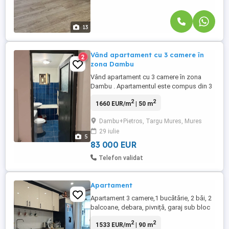
13
Vând apartament cu 3 camere în
2
zona Dambu
Vând apartament cu 3 camere în zona
Dambu . Apartamentul este compus din 3
camere , baie , bucătărie, hol, balcon și se
2
2
1660 EUR/m
| 50 m
află la etajul 2 4. Necesită ușoare renovări .
Prețul este de 83.000 fix. Nu colaborez cu
Dambu+Pietros, Targu Mures, Mures
agenții. Nr de telefon nr
29 iulie
5
83 000 EUR
Telefon validat
Apartament
Apartament 3 camere,1 bucătărie, 2 băi, 2
balcoane, debara, pivniță, garaj sub bloc
cu apă, canal și curent.Apartamentul se
2
2
1533 EUR/m
| 90 m
află pe strada Andrei Șaguna la faleză și