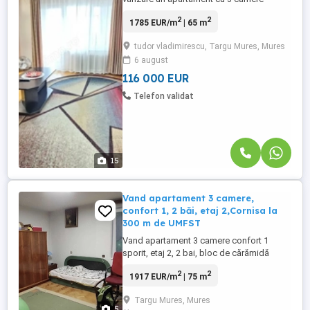
confort 1 decomandat situat in cartierul
2
2
1785 EUR/m
| 65 m
Tudor intersectia Fortuna. Apartament
spatios, etaj 2 din 9 cu 2 lifturi in bloc.
tudor vladimirescu, Targu Mures, Mures
Compus din: sufragerie, 2 dormitoare, 2
6 august
bai ambele cu geamuri, bucatarie marita,
antreu, hol, camara, balcon ...
116 000 EUR
Telefon validat
15
Vand apartament 3 camere,
confort 1, 2 băi, etaj 2,Cornisa la
300 m de UMFST
Vand apartament 3 camere confort 1
sporit, etaj 2, 2 bai, bloc de cărămidă
strada Constantin România Vivu, Cornisa
2
2
1917 EUR/m
| 75 m
la 300 m de UMFST. Apartamentul are
centrala , termopan, iar la una din bai ,
Targu Mures, Mures
geam. Se vinde mobilat si utilat. Împrejurul
5