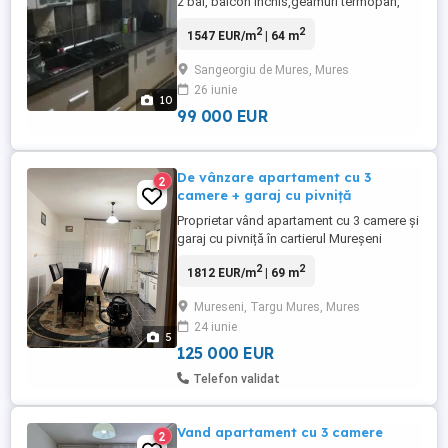
2 bai, balcon inchis,geamuri termopan,
centrala , usa metalica, pivnita ,zona
2
2
1547 EUR/m
| 64 m
centrala, in apropiere: scoli, gradinite,
magazine,mijloace de transport in comun
Sangeorgiu de Mures, Mures
etc.
26 iunie
10
99 000 EUR
De vânzare apartament cu 3
2
camere + garaj cu pivniță
Proprietar vând apartament cu 3 camere și
garaj cu pivniță în cartierul Mureșeni
strada Rozmarinului etaj 2 din 4 cu 2 bai
2
2
1812 EUR/m
| 69 m
decomandat confort 1 având și o pivniță
sub bloc. Apartamentul se afla situat într-o
Mureseni, Targu Mures, Mures
zona liniștită și frumoasa la 50m de stația
24 iunie
de autobuz.
5
125 000 EUR
Telefon validat
Vand apartament cu 3 camere
2