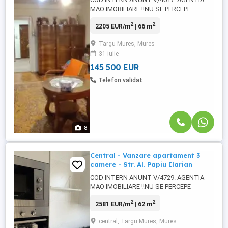
MAO IMOBILIARE !!NU SE PERCEPE
COMISION DE LA CUMPARATOR!! Echipa
2
2
2205 EUR/m
| 66 m
Mao Imobiliare propune spre vanzare
apartament situat in cartierul 7 Noiembrie,
Targu Mures, Mures
strada Constantin Roman Vivu, aproape
31 iulie
de toate punctele de interes comun.
Apartamentul se afla la etajul 2 al unui
145 500 EUR
bloc ...
Telefon validat
8
Central - Vanzare apartament 3
camere - Str. Al. Papiu Ilarian
COD INTERN ANUNT V/4729. AGENTIA
MAO IMOBILIARE !!NU SE PERCEPE
COMISION DE LA CUMPARATOR!! Echipa
2
2
2581 EUR/m
| 62 m
Mao Imobiliare propune spre vanzare
apartament situat pe strada Alexandru
central, Targu Mures, Mures
Papiu Ilarian, zona centrala, aproape de