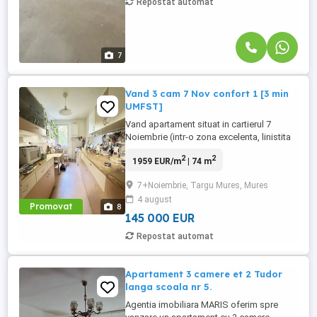
Repostat automat
7
Vand 3 cam 7 Nov confort 1 [3 min
UMFST]
Vand apartament situat in cartierul 7
Noiembrie (intr-o zona excelenta, linistita
si cu multa verdeata, foarte aproape de
2
2
1959 EUR/m
| 74 m
UMFST si de toate punctele de interes),
etaj 2, confort 1, compus din: antreu,
7+Noiembrie, Targu Mures, Mures
bucatarie, doua bai, living, doua
4 august
dormitoare, camara, debara si balcon.
Promovat
8
Imobilul se incadreaza in clasa ...
145 000 EUR
Repostat automat
Apartament 3 camere et 2 Tudor
langa scoala nr 5.
Agentia imobiliara MARIS oferim spre