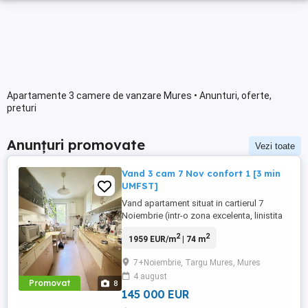
Apartamente 3 camere de vanzare Mures • Anunturi, oferte,
preturi
Anunțuri promovate
Vezi toate
Vand 3 cam 7 Nov confort 1 [3 min
UMFST]
Vand apartament situat in cartierul 7
Noiembrie (intr-o zona excelenta, linistita
si cu multa verdeata, foarte aproape de
2
2
1959 EUR/m
| 74 m
UMFST si de toate punctele de interes),
etaj 2, confort 1, compus din: antreu,
7+Noiembrie, Targu Mures, Mures
bucatarie, doua bai, living, doua
4 august
dormitoare, camara, debara si balcon.
Promovat
8
Imobilul se incadreaza in clasa ...
145 000 EUR