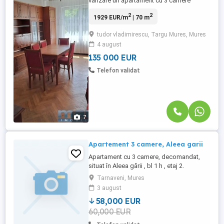
vanzare un apartament cu 3 camere
confort 1 decomandat, in cartierului Tudor
2
2
1929 EUR/m
| 70 m
langa scoala generala nr 5, etaj 2 in bloc
cu 4 etaje. Apartament spatios, in bloc
tudor vladimirescu, Targu Mures, Mures
izolat si ingijit, apartement dotat cu
4 august
centrala termica, tamplarie PVC cu geam
termopan. Compus din: living, ...
135 000 EUR
Telefon validat
7
Apartement 3 camere, Aleea garii
Apartament cu 3 camere, decomandat,
situat în Aleea gării , bl 1 h , etaj 2.
Apartamentul se vinde mobilat. Mai multe
Tarnaveni, Mures
detalii la : ( ) sau ( )
3 august
58,000 EUR
60,000 EUR