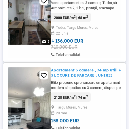
Vand apartament cu 3 camere, Tudor,str
Armoniei,etaj2, 2 bai, pivniță, amenajat
2
2
2000 EUR/m
| 68 m
Tudor, Targu Mures, Mures
22 iunie
136,000 EUR
5
710,000 EUR
Telefon validat
Apartament 3 camere , 74 mp utili +
3 LOCURI DE PARCARE , UNIRII
Blitz propune spre vanzare un apartament
modern si spatios cu 3 camere, dispus pe
nivel 2+1 , situat în cartierul Unirii, într-o
2
2
2128 EUR/m
| 74 m
zonă retrasă, liniștită și apreciată pentru
dezvoltarea continuă și accesul facil către
Targu Mures, Mures
oraș. Locuința impresionează prin
28 mai
compartimentarea modernă și spațiile
generoase, ...
158 000 EUR
Telefon validat