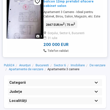
balcon 12mp pretabil afacere
cabinet salon
Apartament 3 Camere - Ideal pentru
Cabinet, Birou, Salon, Magazin, etc. Este
ideal pentru orice tip de afacere!
2
2
2667 EUR/m
| 75 m
Apartamentul dispune de un balcon de
12m, cat toata latimea blocului Ce poate fi
Gorjului, Sector 6, Bucuresti
transformat in intrare Se poate imparti si
1
31 iulie
in doua pentru doua chirii separate in
cazul in care doriti sa ...
200 000 EUR
Telefon validat
Publi24
Anunțuri
Bucuresti
Sector 6
Imobiliare
De vanzare
Apartamente de vanzare
Apartamente 3 camere
Categorii
Județe
Localități