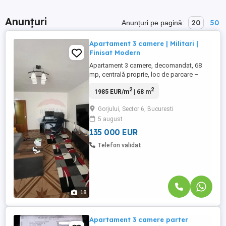
Anunțuri
20
50
Anunțuri pe pagină:
Apartament 3 camere | Militari |
Finisat Modern
Apartament 3 camere, decomandat, 68
mp, centrală proprie, loc de parcare –
Militari, Aleea Moinești RE/MAX vă
2
2
1985 EUR/m
| 68 m
propune spre vânzare un apartament de 3
camere, decomandat, situat într-o zonă
Gorjului, Sector 6, Bucuresti
liniștită și apreciată din cartierul Militari, pe
5 august
Aleea Moinești. Amplasat la parterul unui
imobil cu regim de ...
135 000 EUR
Telefon validat
18
Apartament 3 camere parter