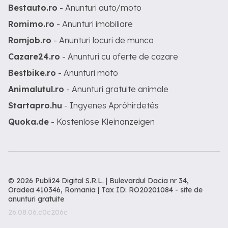
Bestauto.ro
- Anunturi auto/moto
Romimo.ro
- Anunturi imobiliare
Romjob.ro
- Anunturi locuri de munca
Cazare24.ro
- Anunturi cu oferte de cazare
Bestbike.ro
- Anunturi moto
Animalutul.ro
- Anunturi gratuite animale
Startapro.hu
- Ingyenes Apróhirdetés
Quoka.de
- Kostenlose Kleinanzeigen
© 2026 Publi24 Digital S.R.L. | Bulevardul Dacia nr 34,
Oradea 410346, Romania | Tax ID: RO20201084 -
site de
anunturi gratuite
26.08.06.c0c206c