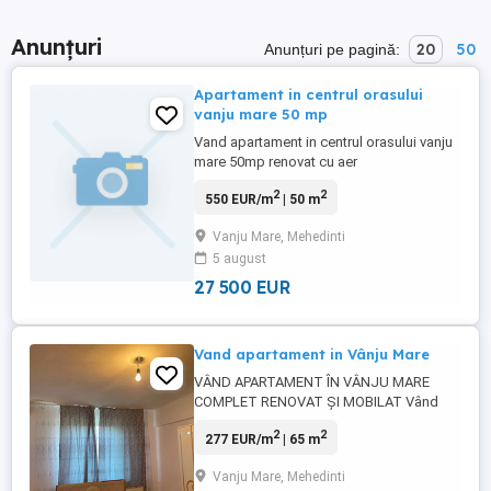
Anunțuri
20
50
Anunțuri pe pagină:
Apartament in centrul orasului
vanju mare 50 mp
Vand apartament in centrul orasului vanju
mare 50mp renovat cu aer
conditionat,sobe de teracota uși noi
2
2
550 EUR/m
| 50 m
bucatarie open space...antena
focus..tapet in sufragerie ,semimobilat,cu
Vanju Mare, Mehedinti
terasa inchisa ,apartament refacut...doar
5 august
sa va mutați in el...etajul 3 pret 27500e
27 500 EUR
Vand apartament in Vânju Mare
VÂND APARTAMENT ÎN VÂNJU MARE
COMPLET RENOVAT ȘI MOBILAT Vând
apartament spațios, complet renovat și
2
2
277 EUR/m
| 65 m
mobilat, situat în Vânju Mare, județul
Mehedinți. Apartamentul este gata de
Vanju Mare, Mehedinti
mutat, renovat integral și mobilat, fiind o