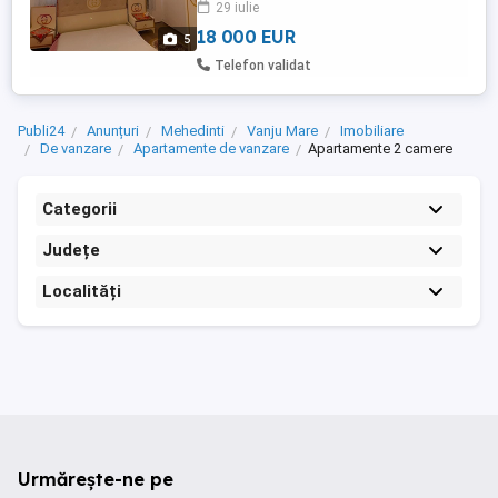
29 iulie
alegere potrivită atât pentru o familie, cât
și pentru investiție. Complet ...
18 000 EUR
5
Telefon validat
Publi24
Anunțuri
Mehedinti
Vanju Mare
Imobiliare
De vanzare
Apartamente de vanzare
Apartamente 2 camere
Categorii
Județe
Localități
Urmărește-ne pe