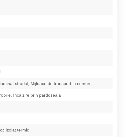
l
Iluminat stradal, Mijloace de transport in comun
roprie, Incalzire prin pardoseala
loc izolat termic