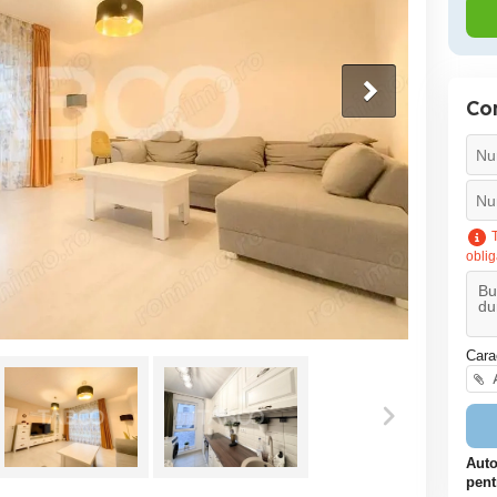
Co
T
oblig
Cara
A
Auto
pent