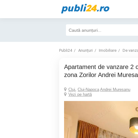
publi
24
.ro
Publi24
Anunțuri
Imobiliare
De vanz
Apartament de vanzare 2 camere cu terasa
zona Zorilor Andrei Mures
Cluj
,
Cluj-Napoca
Andrei Muresanu
Vezi pe hartă