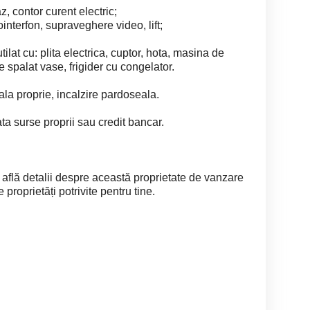
, contor curent electric;
eointerfon, supraveghere video, lift;
ilat cu: plita electrica, cuptor, hota, masina de
 de spalat vase, frigider cu congelator.
ala proprie, incalzire pardoseala.
ta surse proprii sau credit bancar.
 află detalii despre această proprietate de vanzare
proprietăți potrivite pentru tine.