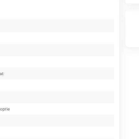
at
roprie