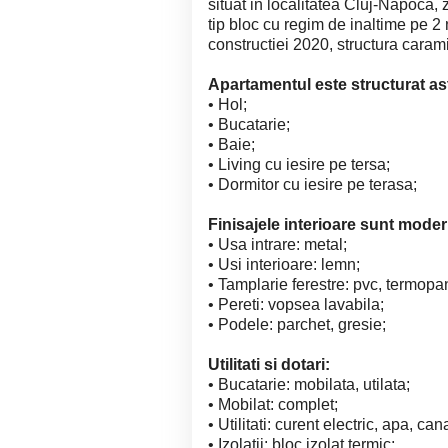
situat in localitatea Cluj-Napoca, 
tip bloc cu regim de inaltime pe 2 
constructiei 2020, structura caram
Apartamentul este structurat ast
• Hol;
• Bucatarie;
• Baie;
• Living cu iesire pe tersa;
• Dormitor cu iesire pe terasa;
Finisajele interioare sunt mode
• Usa intrare: metal;
• Usi interioare: lem
• Tamplarie ferestre: pvc, ter
• Pereti: vopsea lavabila;
• Podele: parchet, gresie;
Utilitati si dotari:
• Bucatarie: mobilata, util
• Mobilat: compl
• Utilitati: curent electric, apa, can
• Izolatii: bloc izolat termic;