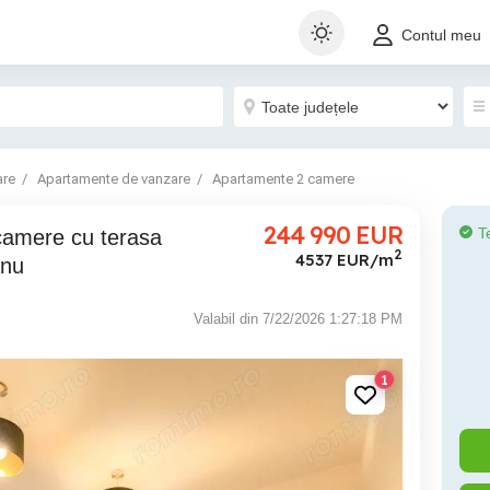
Contul meu
are
Apartamente de vanzare
Apartamente 2 camere
244 990
EUR
T
2
4537 EUR/m
anu
Valabil din 7/22/2026 1:27:18 PM
1