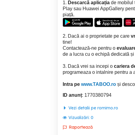
1.
Descarcă aplicația
de mobilul 
Play sau Huawei AppGallery pentru 
piață.
2. Dacă ai o proprietate pe care
vr
tine!
Contactează-ne pentru o
evaluare
de a lucra cu o echipă dedicată ș
3. Dacă vrei sa incepi o
cariera d
programeaza o intalnire pentru a af
Intra pe
www.TABOO.ro
și descop
ID anunț
: 1770380794
Vezi detalii pe romimo.ro
Vizualizări:
0
Raportează