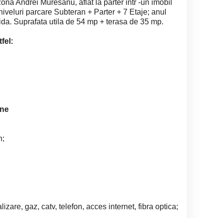
zona Andrei Muresanu, aflat la parter intr -un imobil
niveluri parcare Subteran + Parter + 7 Etaje; anul
ida. Suprafata utila de 54 mp + terasa de 35 mp.
fel:
rne
n;
mopan;
ata;
et;
alizare, gaz, catv, telefon, acces internet, fibra optica;