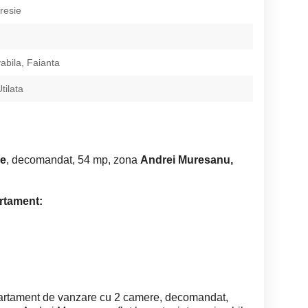
resie
abila, Faianta
tilata
re
, decomandat, 54 mp, zona
Andrei Muresanu,
artament:
voltata;
ua si calitativa ;
premium ;
a de aglomeratie;
lusivista;
rtament de vanzare cu 2 camere, decomandat,