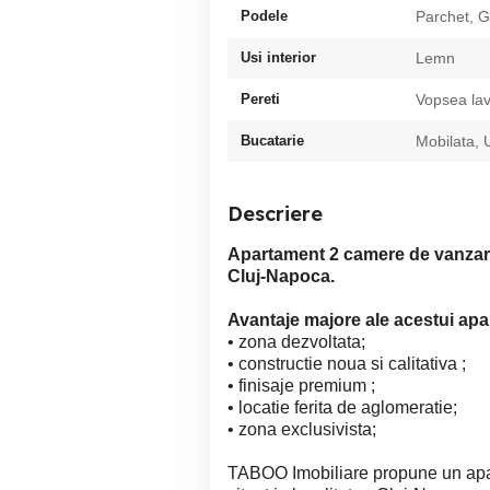
Podele
Parchet, G
Usi interior
Lemn
Pereti
Vopsea lav
Bucatarie
Mobilata, U
Descriere
Apartament 2 camere de vanza
Cluj-Napoca.
Avantaje majore ale acestui ap
• zona dez
• constructie no
• finisaje 
• locatie ferit
• zona exc
TABOO Imobiliare propune un apa