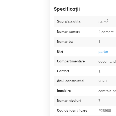
Specificații
2
Suprafata utila
54 m
Numar camere
2 camere
Numar bai
1
Etaj
parter
Compartimentare
decomand
Confort
1
Anul constructiei
2020
Incalzire
centrala p
Numar niveluri
7
Cod de identificare
P25988