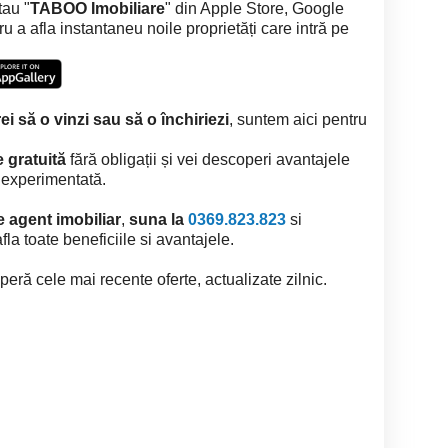
tau "
TABOO Imobiliare
" din Apple Store, Google
a afla instantaneu noile proprietăți care intră pe
ei să o vinzi sau să o închiriezi
, suntem aici pentru
 gratuită
fără obligații și vei descoperi avantajele
i experimentată.
e agent imobiliar
,
suna la
0369.823.823
si
la toate beneficiile si avantajele.
eră cele mai recente oferte, actualizate zilnic.