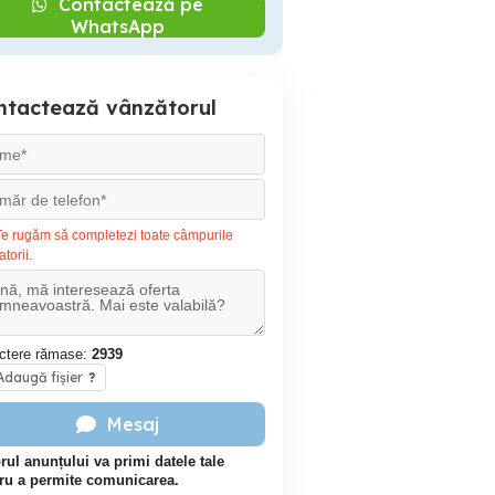
Contactează pe
WhatsApp
ntactează vânzătorul
e rugăm să completezi toate câmpurile
atorii.
ctere rămase:
2939
daugă fișier
?
Mesaj
rul anunțului va primi datele tale
ru a permite comunicarea.