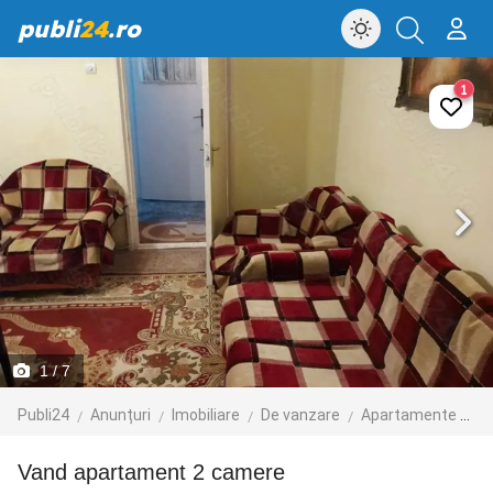
publi
24
.ro
1
1
/ 7
Publi24
Anunțuri
Imobiliare
De vanzare
Apartamente de vanzare
Vand apartament 2 camere