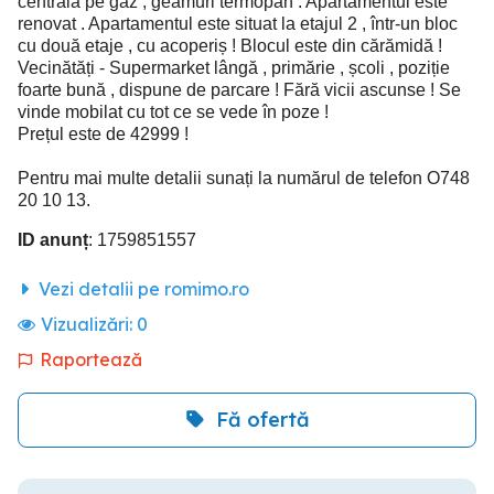
centrala pe gaz , geamuri termopan . Apartamentul este
renovat . Apartamentul este situat la etajul 2 , într-un bloc
cu două etaje , cu acoperiș ! Blocul este din cărămidă !
Vecinătăți - Supermarket lângă , primărie , școli , poziție
foarte bună , dispune de parcare ! Fără vicii ascunse ! Se
vinde mobilat cu tot ce se vede în poze !
Prețul este de 42999 !
Pentru mai multe detalii sunați la numărul de telefon O748
20 10 13.
ID anunț
: 1759851557
Vezi detalii pe romimo.ro
Vizualizări:
0
Raportează
Fă ofertă