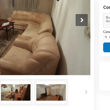
Co
Cara
A