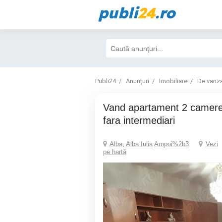
publi
24
.ro
Publi24
Anunțuri
Imobiliare
De vanz
Vand apartament 2 camere decomandat
fara intermediari
Alba
,
Alba Iulia
Ampoi%2b3
Vezi
pe hartă