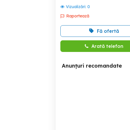
Vizualizări:
0
Raportează
Fă ofertă
Arată telefon
Anunțuri recomandate
Vând apartament cu doua
Persoana f
camere
a