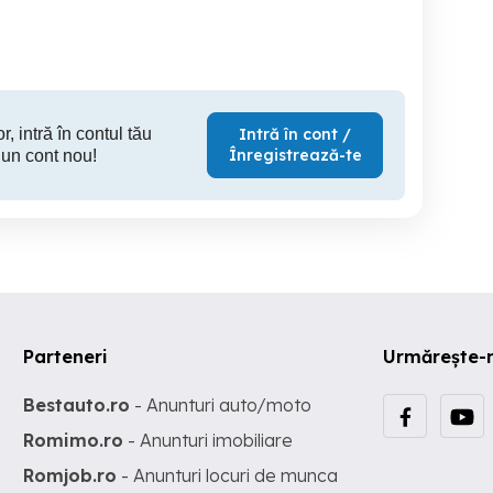
Alba Iulia
Alba Iulia
A
65,000 EUR
67,000 EUR
70,
r, intră în contul tău
Intră în cont /
Înregistrează-te
 un cont nou!
Parteneri
Urmărește-
Bestauto.ro
- Anunturi auto/moto
Romimo.ro
- Anunturi imobiliare
Romjob.ro
- Anunturi locuri de munca