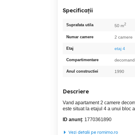
Specificații
2
Suprafata utila
50 m
Numar camere
2 camere
Etaj
etaj 4
Compartimentare
decomand
Anul constructiei
1990
Descriere
Vand apartament 2 camere decomand
este situat la etajul 4 a unui bloc a
ID anunț
: 1770361890
Vezi detalii pe romimo.ro