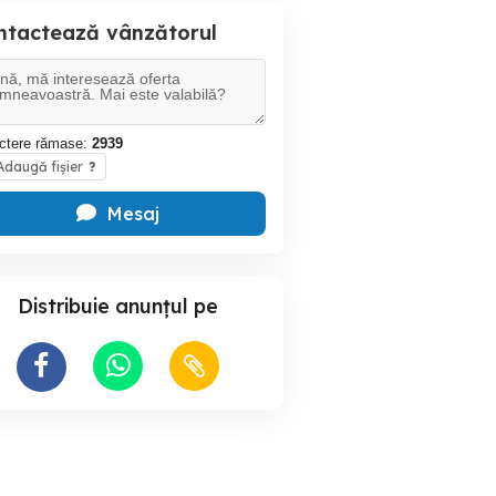
ntactează vânzătorul
ctere rămase:
2939
daugă fișier
?
Mesaj
Distribuie anunțul pe