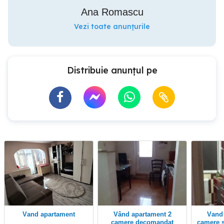
Ana Romascu
Vezi toate anunțurile
Distribuie anunțul pe
vand apartament
Vând apartament 2
Vand apartament 2
camere decomandat
camere 