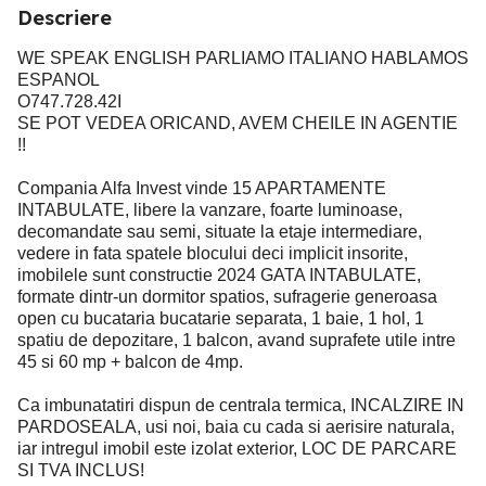
Descriere
WE SPEAK ENGLISH PARLIAMO ITALIANO HABLAMOS
ESPANOL
O747.728.42I
SE POT VEDEA ORICAND, AVEM CHEILE IN AGENTIE
!!
Compania Alfa Invest vinde 15 APARTAMENTE
INTABULATE, libere la vanzare, foarte luminoase,
decomandate sau semi, situate la etaje intermediare,
vedere in fata spatele blocului deci implicit insorite,
imobilele sunt constructie 2024 GATA INTABULATE,
formate dintr-un dormitor spatios, sufragerie generoasa
open cu bucataria bucatarie separata, 1 baie, 1 hol, 1
spatiu de depozitare, 1 balcon, avand suprafete utile intre
45 si 60 mp + balcon de 4mp.
Ca imbunatatiri dispun de centrala termica, INCALZIRE IN
PARDOSEALA, usi noi, baia cu cada si aerisire naturala,
iar intregul imobil este izolat exterior, LOC DE PARCARE
SI TVA INCLUS!