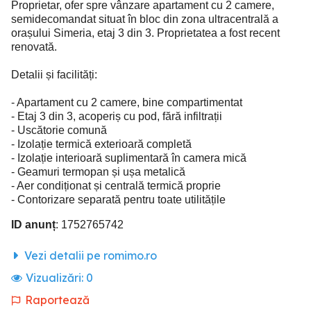
Proprietar, ofer spre vânzare apartament cu 2 camere,
semidecomandat situat în bloc din zona ultracentrală a
orașului Simeria, etaj 3 din 3. Proprietatea a fost recent
renovată.
Detalii și facilități:
- Apartament cu 2 camere, bine compartimentat
- Etaj 3 din 3, acoperiș cu pod, fără infiltrații
- Uscătorie comună
- Izolație termică exterioară completă
- Izolație interioară suplimentară în camera mică
- Geamuri termopan și ușa metalică
- Aer condiționat și centrală termică proprie
- Contorizare separată pentru toate utilitățile
ID anunț
: 1752765742
Vezi detalii pe romimo.ro
Vizualizări:
0
Raportează