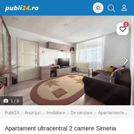
publi
24
.ro
2
1
/ 8
Publi24
Anunțuri
Imobiliare
De vanzare
Apartamente de vanzare
Apartament ultracentral 2 camere Simeria