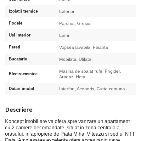
Izolatii termice
Exterior
Podele
Parchet, Gresie
Usi interior
Lemn
Pereti
Vopsea lavabila, Faianta
Bucatarie
Mobilata, Utilata
Masina de spalat rufe, Frigider,
Electrocasnice
Aragaz, Hota
Dotari imobil
Interfon, Acoperis, Curte comuna
Descriere
Koncept Imobiliare va ofera spre vanzare un apartament
cu 2 camere decomandate, situat in zona centrala a
orasului, in apropiere de Piata Mihai Viteazu si sediul NTT
Data. Amplasarea excelenta ofera acces rapid catre