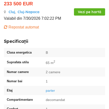
233 500
EUR
Cluj
,
Cluj-Napoca
Vezi pe hartă
Valabil din 7/30/2026 7:02:22 PM
Repostat automat
Specificații
Clasa energetica
B
2
Suprafata utila
65 m
Numar camere
2 camere
Numar bai
1
Etaj
parter
Compartimentare
decomandat
Confort
1