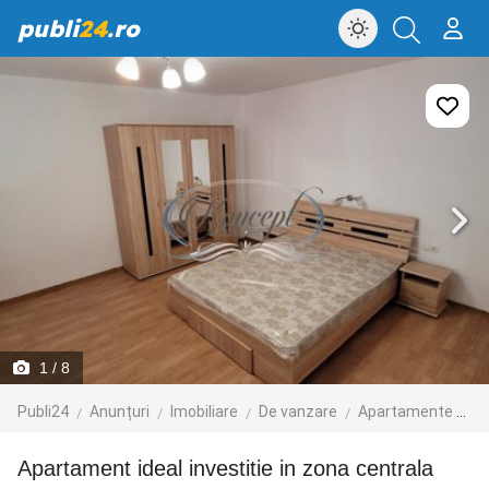
publi
24
.ro
1
/ 8
Publi24
Anunțuri
Imobiliare
De vanzare
Apartamente de vanzare
Apartament ideal investitie in zona centrala