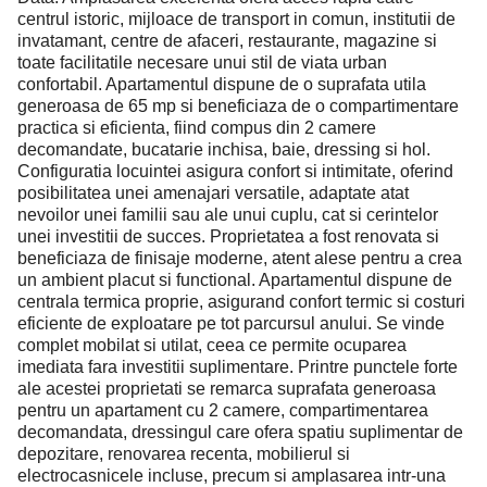
centrul istoric, mijloace de transport in comun, institutii de
invatamant, centre de afaceri, restaurante, magazine si
toate facilitatile necesare unui stil de viata urban
confortabil. Apartamentul dispune de o suprafata utila
generoasa de 65 mp si beneficiaza de o compartimentare
practica si eficienta, fiind compus din 2 camere
decomandate, bucatarie inchisa, baie, dressing si hol.
Configuratia locuintei asigura confort si intimitate, oferind
posibilitatea unei amenajari versatile, adaptate atat
nevoilor unei familii sau ale unui cuplu, cat si cerintelor
unei investitii de succes. Proprietatea a fost renovata si
beneficiaza de finisaje moderne, atent alese pentru a crea
un ambient placut si functional. Apartamentul dispune de
centrala termica proprie, asigurand confort termic si costuri
eficiente de exploatare pe tot parcursul anului. Se vinde
complet mobilat si utilat, ceea ce permite ocuparea
imediata fara investitii suplimentare. Printre punctele forte
ale acestei proprietati se remarca suprafata generoasa
pentru un apartament cu 2 camere, compartimentarea
decomandata, dressingul care ofera spatiu suplimentar de
depozitare, renovarea recenta, mobilierul si
electrocasnicele incluse, precum si amplasarea intr-una