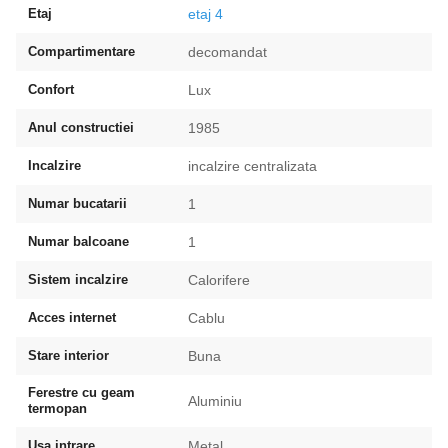
Etaj
etaj 4
Compartimentare
decomandat
Confort
Lux
Anul constructiei
1985
Incalzire
incalzire centralizata
Numar bucatarii
1
Numar balcoane
1
Sistem incalzire
Calorifere
Acces internet
Cablu
Stare interior
Buna
Ferestre cu geam
Aluminiu
termopan
Usa intrare
Metal