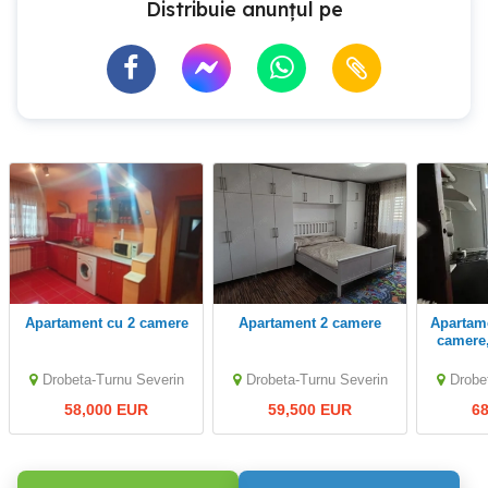
Distribuie anunțul pe
apartament cu 2 camere
Apartament 2 camere
Apartament de vanzare 2
camere
Severin
Drobeta-Turnu Severin
Drobeta-Turnu Severin
Drobe
58,000 EUR
59,500 EUR
6