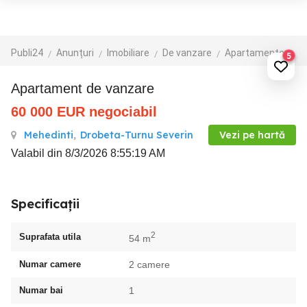
Publi24
Anunțuri
Imobiliare
De vanzare
Apartamente de vanzare
5
Apartament de vanzare
60 000
EUR
negociabil
Mehedinti
,
Drobeta-Turnu Severin
Vezi pe hartă
Valabil din 8/3/2026 8:55:19 AM
Specificații
2
Suprafata utila
54 m
Numar camere
2 camere
Numar bai
1