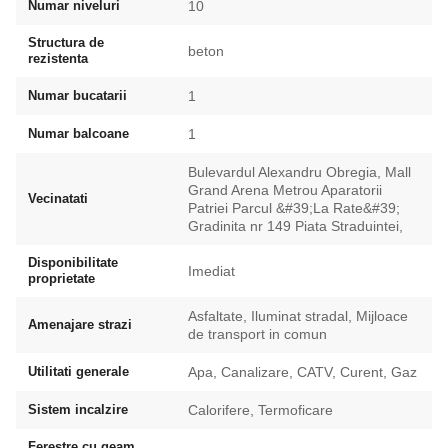
Numar niveluri
10
Structura de
beton
rezistenta
Numar bucatarii
1
Numar balcoane
1
Bulevardul Alexandru Obregia, Mall
Grand Arena Metrou Aparatorii
Vecinatati
Patriei Parcul &#39;La Rate&#39;
Gradinita nr 149 Piata Straduintei,
Disponibilitate
Imediat
proprietate
Asfaltate, Iluminat stradal, Mijloace
Amenajare strazi
de transport in comun
Utilitati generale
Apa, Canalizare, CATV, Curent, Gaz
Sistem incalzire
Calorifere, Termoficare
Ferestre cu geam