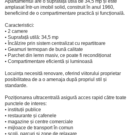
Apartamentul are o suprafață utilă de 34,5 mp și este
amplasat într-un imobil solid, construit în anul 1960,
beneficiind de o compartimentare practică și funcțională.
Caracteristici:
• 2 camere
• Suprafață utilă: 34,5 mp
• Încălzire prin sistem centralizat cu repartitoare
• Geamuri termopan de bună calitate
• Parchet din lemn masiv, ce poate fi recondiționat
• Compartimentare eficientă și luminoasă
Locuința necesită renovare, oferind viitorului proprietar
posibilitatea de a o amenaja după propriul stil și
standarde.
Poziționarea ultracentrală asigură acces rapid către toate
punctele de interes:
• instituții publice
• restaurante și cafenele
• magazine și centre comerciale
• mijloace de transport în comun
• școli, parcuri și zone de relaxare