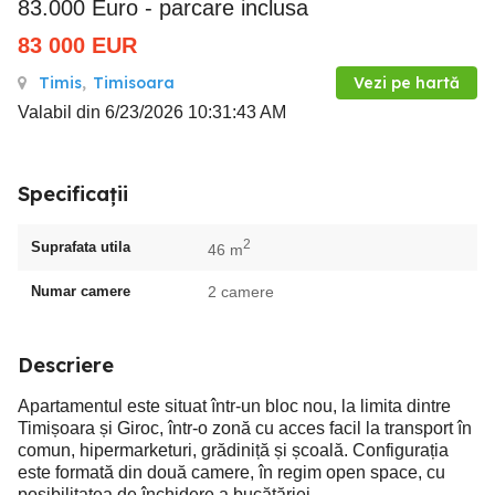
83.000 Euro - parcare inclusa
83 000
EUR
Timis
,
Timisoara
Vezi pe hartă
Valabil din 6/23/2026 10:31:43 AM
Specificații
2
Suprafata utila
46 m
Numar camere
2 camere
Descriere
Apartamentul este situat într-un bloc nou, la limita dintre
Timișoara și Giroc, într-o zonă cu acces facil la transport în
comun, hipermarketuri, grădiniță și școală. Configurația
este formată din două camere, în regim open space, cu
posibilitatea de închidere a bucătăriei.