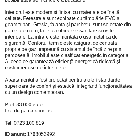
Interiorul este modern și finisat cu materiale de înaltă
calitate. Ferestrele sunt echipate cu tâmplărie PVC și
geam tripan. Gresia, faianța și parchetul sunt selectate din
game premium, la fel ca obiectele sanitare și ușile
interioare. La intrare este montată o ușă metalică de
siguranță. Confortul termic este asigurat de centrala
proprie pe gaz, împreună cu sistemul de încălzire prin
pardoseală. Imobilul este clasificat energetic în categoria
A, ceea ce garantează eficiență energetică ridicată și
costuri reduse de întreținere.
Apartamentul a fost proiectat pentru a oferi standarde
superioare de confort și estetică, integrând funcționalitatea
cu un design contemporan.
Preț: 83.000 euro
Loc de parcare inclus
Tel: 0723 100 819
ID anunț
: 1763053992