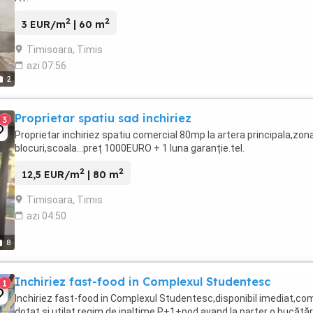
2
2
3 EUR/m
| 60 m
Timisoara, Timis
azi 07:56
2
Proprietar spatiu sad inchiriez
3
Proprietar inchiriez spatiu comercial 80mp la artera principala,zon
blocuri,scoala...preț 1000EURO + 1 luna garanție.tel.
2
2
12,5 EUR/m
| 80 m
Timisoara, Timis
azi 04:50
8
Inchiriez fast-food in Complexul Studentesc
1
Inchiriez fast-food in Complexul Studentesc,disponibil imediat,co
dotat si utilat,regim de inaltime P+1+pod,avand la parter o bucătăr