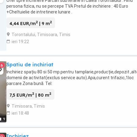
Ofer spre inchiriere Parcari subterane in Calea Torontalului . Fiind
persona fizica, nu se percepe TVA Pretul de inchiriere : 40 Euro
+Cheltuielie de intretinere lunare .
2
2
4,44 EUR/m
| 9 m
Torontalului, Timisoara, Timis
ieri 19:22
Spatiu de inchiriat
26
Inchiriez spațiu 80 si 50 mp.pentru tamplarie,producție,depozit ,alt
domenii de activitat(exclus service auto).Apa,curent trifazic,1loc
parcare.Zona bună. Tel:
2
2
7,5 EUR/m
| 80 m
Timisoara, Timis
ieri 18:48
9
Inchiriez
22