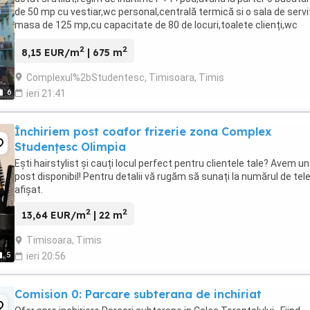
de 50 mp cu vestiar,wc personal,centrală termică si o sala de servi
masa de 125 mp,cu capacitate de 80 de locuri,toalete clienți,wc
personal si bar.Etajul are ...
2
2
8,15 EUR/m
| 675 m
Complexul%2bStudentesc, Timisoara, Timis
6
ieri 21:41
Închiriem post coafor frizerie zona Complex
Studențesc Olimpia
Ești hairstylist și cauți locul perfect pentru clientele tale? Avem un
post disponibil! Pentru detalii vă rugăm să sunați la numărul de tel
afișat.
2
2
13,64 EUR/m
| 22 m
Timisoara, Timis
5
ieri 20:56
Comision 0: Parcare subterana de inchiriat