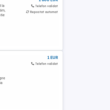
t la
Telefon validat
tim,
Repostat automat
tie
1 EUR
Telefon validat
spre
ia