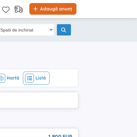
Hartă
Listă
Adaugă anunț
Hartă
Listă
1 800 EUR