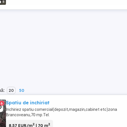
8
nă:
20
50
Spatiu de inchiriat
6
Inchiriez spatiu comercial(depozit,magazin,cabinet etc)zona
Brancoveanu,70 mp.Tel.
2
2
8,57 EUR/m
| 70 m