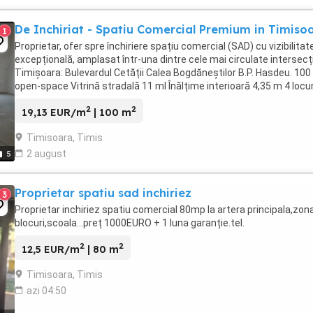
De Inchiriat - Spatiu Comercial Premium in Timiso
1
Proprietar, ofer spre închiriere spațiu comercial (SAD) cu vizibilitat
excepțională, amplasat într-una dintre cele mai circulate intersecți
Timișoara: Bulevardul Cetății Calea Bogdăneștilor B.P. Hasdeu. 10
open-space Vitrină stradală 11 ml Înălțime interioară 4,35 m 4 locuri 
2
2
19,13 EUR/m
| 100 m
Timisoara, Timis
2 august
5
Proprietar spatiu sad inchiriez
3
Proprietar inchiriez spatiu comercial 80mp la artera principala,zon
blocuri,scoala...preț 1000EURO + 1 luna garanție.tel.
2
2
12,5 EUR/m
| 80 m
Timisoara, Timis
azi 04:50