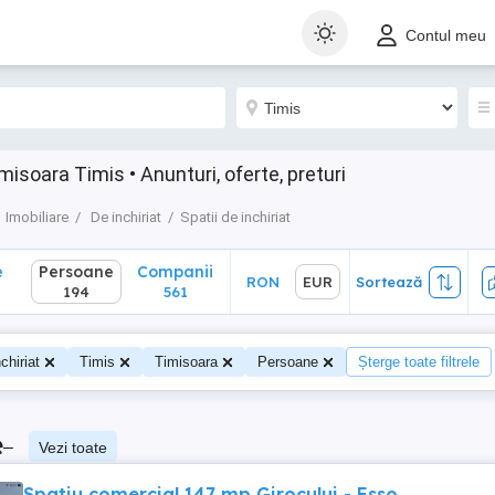
Persoane
Companii
RON
EUR
Sortează
Contul meu
194
561
misoara Timis • Anunturi, oferte, preturi
Imobiliare
De inchiriat
Spatii de inchiriat
e
Persoane
Companii
RON
EUR
Sortează
194
561
chiriat
Timis
Timisoara
Persoane
Șterge toate filtrele
e
–
Vezi toate
Spatiu comercial 147 mp Girocului - Esso