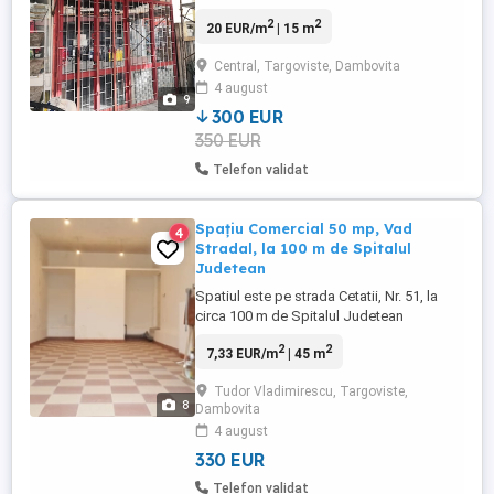
15 m.p, plus 12 m.p. teren pentru depozit
2
2
20 EUR/m
| 15 m
sau pentru o eventuala extindere in
adancime. Dimensiuni spatiu: 3 m fatada,
Central, Targoviste, Dambovita
5 m adancime, 3 m inaltime. Este o
4 august
constructie metalica cu lambriu de lemn
9
(lacuit) la interior, atat ...
300 EUR
350 EUR
Telefon validat
Spațiu Comercial 50 mp, Vad
4
Stradal, la 100 m de Spitalul
Judetean
Spatiul este pe strada Cetatii, Nr. 51, la
circa 100 m de Spitalul Judetean
Targoviste. Spatiul este format dintr o
2
2
7,33 EUR/m
| 45 m
singura camera cu o suprafata utila de
circa 45 m.p, in care este un mic grup
Tudor Vladimirescu, Targoviste,
sanitar si exista posibilitatea construirii
8
Dambovita
unui al doilea grup sanitar (cu cheltuiei
4 august
mici). In spatiu este ...
330 EUR
Telefon validat