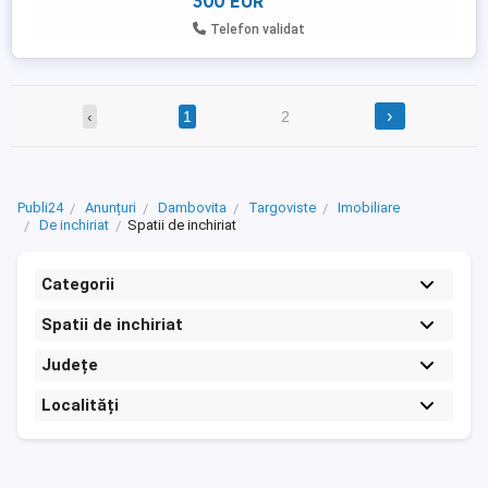
300 EUR
Telefon validat
›
‹
1
2
Publi24
Anunțuri
Dambovita
Targoviste
Imobiliare
De inchiriat
Spatii de inchiriat
Categorii
Spatii de inchiriat
Județe
Localități