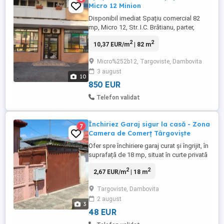
Micro 12 Minion
Disponibil imediat Spațiu comercial 82
mp, Micro 12, Str. I.C. Brătianu, parter,
acces stradal. Descriere:
2
2
10,37 EUR/m
| 82 m
Compartimentare: open-space, depozit,
grup sanitar, hol Modernizat, complet
Micro%252b12, Targoviste, Dambovita
finisat, gata de utilizare Dotări: centrală
3 august
termică, calorifere, 2 aer condiționat,
10
alarmă, tâmplărie PVC de calitate, ...
850 EUR
Telefon validat
Închiriez Garaj sigur la casă - Zona
7
Camera de Comerț Târgoviște
Ofer spre închiriere garaj curat și îngrijit, în
suprafață de 18 mp, situat în curte privată
(zonă liniștită, lângă Camera de Comerț
2
2
2,67 EUR/m
| 18 m
din Târgoviște). Avantaje și dotări:
Siguranță: Proprietate locuită,
Targoviste, Dambovita
monitorizată video 24 7. Acces: Rampă
2 august
betonată, curte curată, poartă solidă.
3
Destinație: Ideal ...
48 EUR