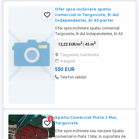
Ofer spre inchiriere spatiu
comercial in Targoviste, B-dul
Independentei, bl A3 parter
Ofer spre inchiriere spatiu comercial
Targoviste, B-dul Independentei, bl A3
parter, vis a vis de Biroul Notarial Iulia
2
2
12,22 EUR/m
| 45 m
Enache. Spatiul are 45mp, racordat la
reteaua de apa si canalizare, energie
Targoviste, Dambovita
electrica si gaze- centrala proprie, aer
4 august
conditionat,alarma, geamuri si usa
termopan. Pentru informatii suplimentare
550 EUR
...
Telefon validat
Spatiu Comercial Piata 1 Mai,
1
Targoviste
Ofer spre inchiriere sau vanzare Spatiu
comercial in Piata 1 Mai, in suprafata de