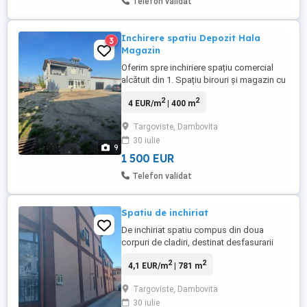
Telefon validat
Inchirere spatiu Depozit Hala
3
Magazin
Oferim spre inchiriere spațiu comercial
alcătuit din 1. Spațiu birouri și magazin cu
deschidere stradală 2. Depozit hală
2
2
4 EUR/m
| 400 m
inchisă, 3. Curte interioară spațioasă cu
dublu acces Suprafață aproximativă
Targoviste, Dambovita
clădire: 100mp, depozit: 300mp ,curte
30 iulie
2000mp: Locație cu acces stradal din
9
Șoseaua Calea Câmpulung, nr.156, ...
1 500 EUR
Telefon validat
Spatiu de inchiriat
De inchiriat spatiu compus din doua
corpuri de cladiri, destinat desfasurarii
activitatii unei firme care are nevoie de un
2
2
4,1 EUR/m
| 781 m
spatiu comercial(showroom) si
depozit(parter), birouri(etaj) si o hala de
Targoviste, Dambovita
productie sau depozitare. Cladirea A este
30 iulie
compusa din spatiu comercial+depozit la