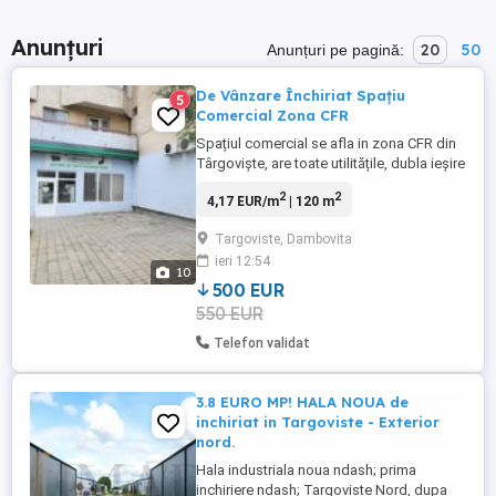
Anunțuri
20
50
Anunțuri pe pagină:
De Vânzare Închiriat Spațiu
5
Comercial Zona CFR
Spațiul comercial se afla in zona CFR din
Târgoviște, are toate utilitățile, dubla ieșire
, parterul are aproximativ 83m2 plus un
2
2
4,17 EUR/m
| 120 m
semietaj de aprox 35 m2 Pentru vanzare
pretul este de 125000 euro. Pentru
Targoviste, Dambovita
închiriere pretul este de 500 euro. Direct
ieri 12:54
proprietar.
10
500 EUR
550 EUR
Telefon validat
3.8 EURO MP! HALA NOUA de
inchiriat in Targoviste - Exterior
nord.
Hala industriala noua ndash; prima
inchiriere ndash; Targoviste Nord, dupa