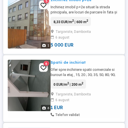
5
Inchiriez imobil p+2e situat la strada
principala, are locuri de parcare în fata și
curte interioara toate utilitatile necesare
2
2
8,33 EUR/m
| 600 m
functionarii.
Targoviste, Dambovita
6 august
5 000 EUR
1
Spatii de inchiriat
6
Ofer spre inchiriere spatii comerciale si
burouri la etaj , 15; 20 ; 30; 35; 50; 80; 90;
150 mp in Targoviste pe strada Calea
2
2
0 EUR/m
| 200 m
Campulung, nr 96
Targoviste, Dambovita
6 august
1 EUR
6
Telefon validat