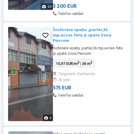
parter cu o suprafata ...
3 200 EUR
10
Telefon validat
Închiriere spațiu ,parter,36
mp,acces fata și spate Zona
Pavcom
Închiriere spațiu ,parter,36 mp,acces fata
și spate Zona Pavcom
2
2
15,97 EUR/m
| 36 m
Targoviste, Dambovita
28 iulie
575 EUR
Telefon validat
2