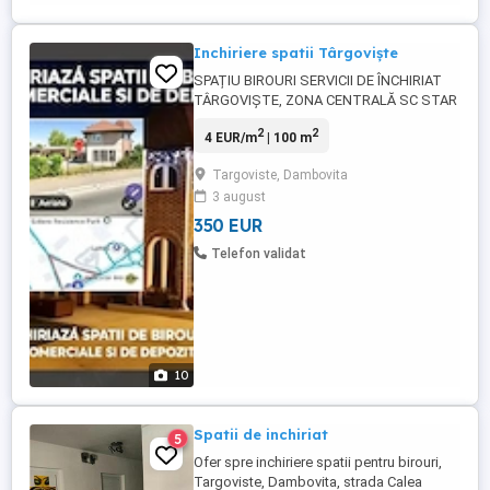
Inchiriere spatii Târgoviște
SPAȚIU BIROURI SERVICII DE ÎNCHIRIAT
TÂRGOVIȘTE, ZONA CENTRALĂ SC STAR
S&R SRL oferă spre închiriere imobil P+M,
2
2
4 EUR/m
| 100 m
ideal pentru: birouri firmă contabilitate
consultanță cabinet servicii activități
Targoviste, Dambovita
administrative sediu firmă alte activități
3 august
comerciale și profesionale Locație foarte
...
350 EUR
Telefon validat
10
Spatii de inchiriat
5
Ofer spre inchiriere spatii pentru birouri,
Targoviste, Dambovita, strada Calea