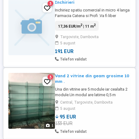
Inchirieri
3
Inchiriez spatiu comercial in micro 4 langa
Farmacia Catena si Profi .Va fi liber
incepand cu 1 mai 2026.
2
2
17,36 EUR/m
| 11 m
Targoviste, Dambovita
5 august
191 EUR
Telefon validat
Vand 2 vitrine din geam grosime 10
3
mm .
Una din vitrine are 5 module iar cealalta 2
module.Un modul are latime 0,5 m
,inaltime 2,1 m;etajerele sunt in numar de 7
Central, Targoviste, Dambovita
si la distanta de 0,32 m una de cealalta.
5 august
95 EUR
133 EUR
1
Telefon validat