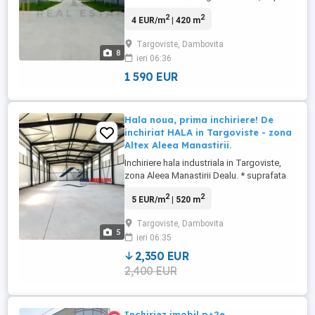
Dedeman Spatiu util 420 mp, ideal pentru
2
2
4 EUR/m
| 420 m
depozitare, productie sau logistica. Acces
facil TIR direct din DN71, curent trifazic,
Targoviste, Dambovita
inaltime mare si doua rampe de acces
8
ieri 06:36
pentru incarcare descarcare rapida. Hala
permite lucru cu ...
1 590 EUR
Hala noua, prima inchiriere! De
inchiriat HALA in Targoviste - zona
Altex Aleea Manastirii.
Inchiriere hala industriala in Targoviste,
zona Aleea Manastirii Dealu. * suprafata
de 520 mp. * spatiu pentru depozit sau
2
2
5 EUR/m
| 520 m
birouri. * usa pietonala + 2 usi sectionale
mari de 4,5 m inaltime si 3 metri latime. *
Targoviste, Dambovita
posibilitatea parcare si acces camion. *
5
ieri 06:35
grupuri sanitare cu apa si fosa septica. ...
2,350 EUR
2,400 EUR
Inchiriez imobil p+2e