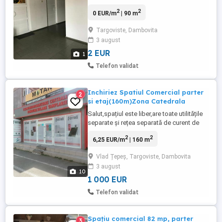
Campulung, nr. 96, zona benzinaria
2
2
0 EUR/m
| 90 m
Claudia., suprafata utila: 100, suprafata
totala: 200
Targoviste, Dambovita
3 august
2 EUR
1
Telefon validat
Inchiriez Spatiul Comercial parter
2
si etaj(160m)Zona Catedrala
Salut,spațiul este liber,are toate utilitățile
separate și rețea separată de curent de
220 și 380,acesta are 160m utili,respectiv
2
2
6,25 EUR/m
| 160 m
80m parter+40m depozit și 40m etaj,
Amplasarea este in zona Catedralei peste
Vlad Țepeș, Targoviste, Dambovita
drum de statia de taxi,cu front stradal la
3 august
Str.Radu de la Afumați,având acces și pe
10
spate și lateral,fiind ...
1 000 EUR
Telefon validat
Spațiu comercial 82 mp, parter
3