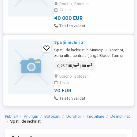
Dorohoi, Botosani
27 iulie
40 000 EUR
Telefon validat
Spații inchiriat
Spații de închiriat în Municipiul Dorohoi,
zona ultra centrala (lângă Blocul Turn și
Piața Centrală). 1.Spatiu 133 mp 2.Spatiu
2
2
0,25 EUR/m
| 80 m
85 mp 3.Spatiu 30mp Relații la tel @reper
Dorohoi, Botosani
1 iulie
20 EUR
Telefon validat
Publi24
Anunțuri
Botosani
Dorohoi
Imobiliare
De inchiriat
Spatii de inchiriat