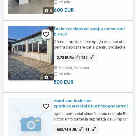
29 iulie
600 EUR
5
Închiriez depozit spațiu comercial
birouri
Oferim spre inchiriere spațiu destinat atat
pentru depozitare cat si pentru producție
și sau birouri * Posibilitate de renovare
2
2
2,78 EUR/m
| 180 m
adaptare in functie de domeniul de
activitate si sau perioada de inchiriere. *
Dorohoi, Botosani
Depozitul are o suprafata de 98 m2; o
28 iulie
inaltime generoasa,oferind posibilitatea
5
de instalare rafturi ...
500 EUR
vand sau închiriez
spațiucomercialsituatînzonacentrala
spatiu comercial situat în zona centrala Bld
victorie nr5 parter în suprafață de 61mp utila
2
2
655,74 EUR/m
| 61 m