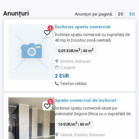
Anunțuri
20
50
Anunțuri pe pagină:
Închiriez spatiu comercial
1
Închiriez spațiu comercial cu suprafața de
40 mp în Dorohoi zonă centrală.
2
2
0,05 EUR/m
| 40 m
Dorohoi, Botosani
3 august
2 EUR
Telefon validat
Spațiu comercial de închiriat
1
Închiriez spațiu comercial situat pe
pietonalul Grigore Ghica cu o suprafață de
aproximativ 60 mp lângă CEC, ANAF, BCR
2
2
10 EUR/m
| 60 m
perfect pentru cabinet medical,
coafor,etc. Utilități apă , curent , gaz -
Central, Dorohoi, Botosani
centrală Prețul este de 600 euro