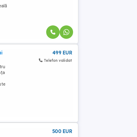
eală
ai
499 EUR
Telefon validat
tru
ața
ste
500 EUR