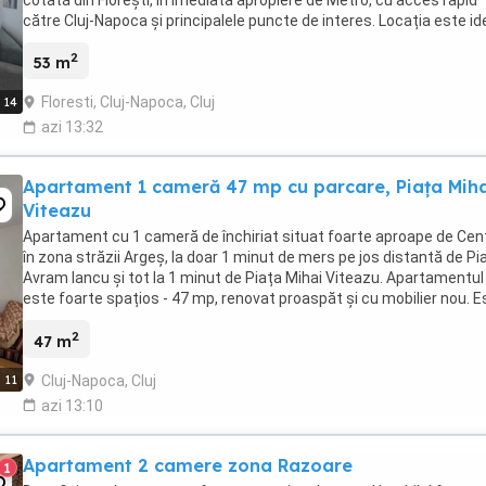
către Cluj-Napoca și principalele puncte de interes. Locația este id
pentru cei care își doresc ...
2
53 m
Floresti, Cluj-Napoca, Cluj
14
azi 13:32
Apartament 1 cameră 47 mp cu parcare, Piața Mih
Viteazu
Apartament cu 1 cameră de închiriat situat foarte aproape de Cen
în zona străzii Argeș, la doar 1 minut de mers pe jos distantă de Pi
Avram Iancu și tot la 1 minut de Piața Mihai Viteazu. Apartamentul
este foarte spațios - 47 mp, renovat proaspăt și cu mobilier nou. E
decomandat și compartimentat ...
2
47 m
Cluj-Napoca, Cluj
11
azi 13:10
Apartament 2 camere zona Razoare
1