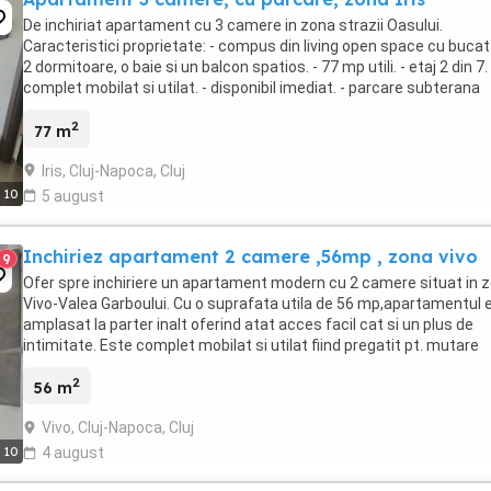
De inchiriat apartament cu 3 camere in zona strazii Oasului.
Caracteristici proprietate: - compus din living open space cu bucat
2 dormitoare, o baie si un balcon spatios. - 77 mp utili. - etaj 2 din 7. 
complet mobilat si utilat. - disponibil imediat. - parcare subterana
inclusa. Recomandarea ...
2
77 m
Iris, Cluj-Napoca, Cluj
10
5 august
Inchiriez apartament 2 camere ,56mp , zona vivo
9
Ofer spre inchiriere un apartament modern cu 2 camere situat in 
Vivo-Valea Garboului. Cu o suprafata utila de 56 mp,apartamentul 
amplasat la parter inalt oferind atat acces facil cat si un plus de
intimitate. Este complet mobilat si utilat fiind pregatit pt. mutare
imediata. Se inchiriaza pe ...
2
56 m
Vivo, Cluj-Napoca, Cluj
10
4 august