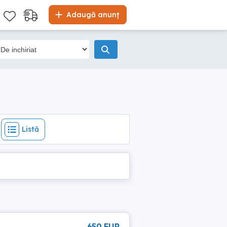
Listă
Adaugă anunț
Listă
650 EUR