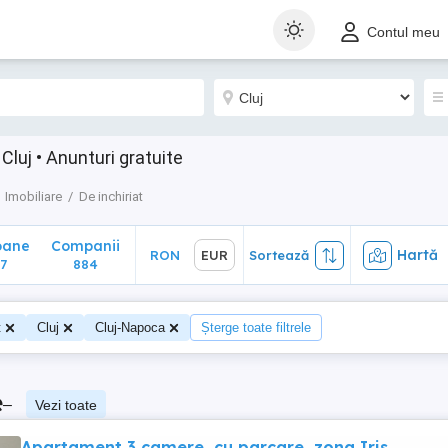
ane
Companii
Hartă
RON
EUR
Sortează
Contul meu
884
 Cluj • Anunturi gratuite
Imobiliare
De inchiriat
oane
Companii
Hartă
RON
EUR
Sortează
7
884
t
Cluj
Cluj-Napoca
Șterge toate filtrele
e
–
Vezi toate
Apartament 3 camere, cu parcare, zona Iris