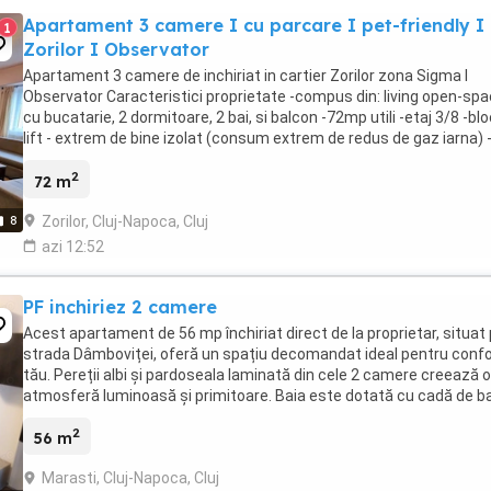
Apartament 3 camere I cu parcare I pet-friendly I
1
Zorilor I Observator
Apartament 3 camere de inchiriat in cartier Zorilor zona Sigma I
Observator Caracteristici proprietate -compus din: living open-sp
cu bucatarie, 2 dormitoare, 2 bai, si balcon -72mp utili -etaj 3/8 -bl
lift - extrem de bine izolat (consum extrem de redus de gaz iarna) 
centrala termica -dotat ...
2
72 m
Zorilor, Cluj-Napoca, Cluj
8
azi 12:52
PF inchiriez 2 camere
Acest apartament de 56 mp închiriat direct de la proprietar, situat
strada Dâmboviței, oferă un spațiu decomandat ideal pentru confo
tău. Pereții albi și pardoseala laminată din cele 2 camere creează o
atmosferă luminoasă și primitoare. Baia este dotată cu cadă de ba
finisaje din gresie și ...
2
56 m
Marasti, Cluj-Napoca, Cluj