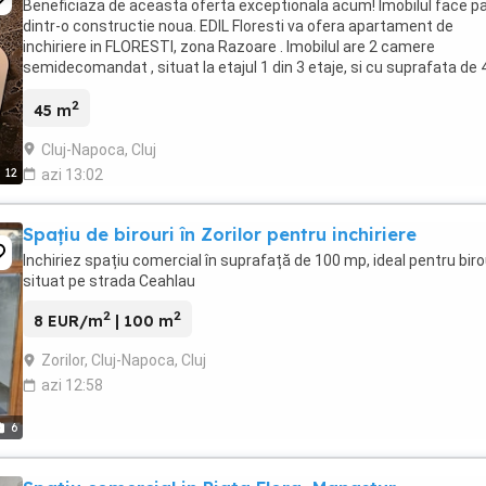
Beneficiaza de aceasta oferta exceptionala acum! Imobilul face p
dintr-o constructie noua. EDIL Floresti va ofera apartament de
inchiriere in FLORESTI, zona Razoare . Imobilul are 2 camere
semidecomandat , situat la etajul 1 din 3 etaje, si cu suprafata de 
mp. Apartamentul este confort 1 semidecomandat ...
2
45 m
Cluj-Napoca, Cluj
12
azi 13:02
Spațiu de birouri în Zorilor pentru inchiriere
Inchiriez spațiu comercial în suprafață de 100 mp, ideal pentru biro
situat pe strada Ceahlau
2
2
8 EUR/m
| 100 m
Zorilor, Cluj-Napoca, Cluj
azi 12:58
6