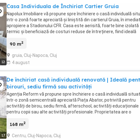
Casa Individuala de Închiriat Cartier Gruia
Napolux Imobiliare vă propune spre închiriere o casă individuală sit
într-o zonă foarte apreciată și liniștită din cartierul Gruia, în imedia
apropiere a Stadionului CFR. Casa este aerisită, foarte bine izolată
termic și beneficiază de costuri reduse de întreținere, fiind ideală
pentru o familie ...
2
90 m
gruia, Cluj-Napoca, Cluj
12
4 august
De închiriat casă individuală renovată | Ideală pen
birouri, sediu firmă sau activități
Agenția Reform vă propune spre închiriere o casă individuală situa
într-o zonă semicentrală apreciată Piața Abator, potrivită pentru
activități de birou, sediu firmă, afterschool, activități educaționale
pentru copii sau alte activități profesionale. Proprietatea are o
suprafață utilă de 167 ...
2
168 m
Centru, Cluj-Napoca, Cluj
17