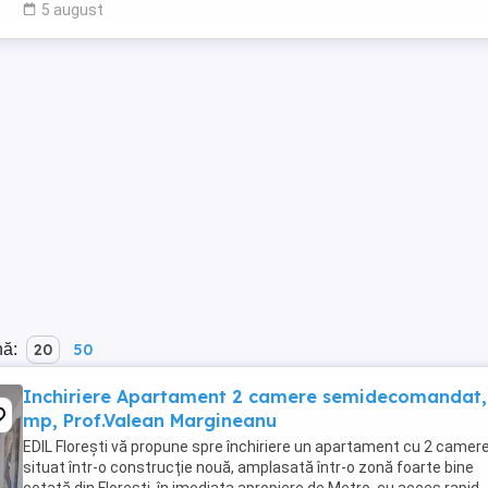
5 august
nă:
20
50
Inchiriere Apartament 2 camere semidecomandat,
mp, Prof.Valean Margineanu
EDIL Florești vă propune spre închiriere un apartament cu 2 camere
situat într-o construcție nouă, amplasată într-o zonă foarte bine
cotată din Florești, în imediata apropiere de Metro, cu acces rapid