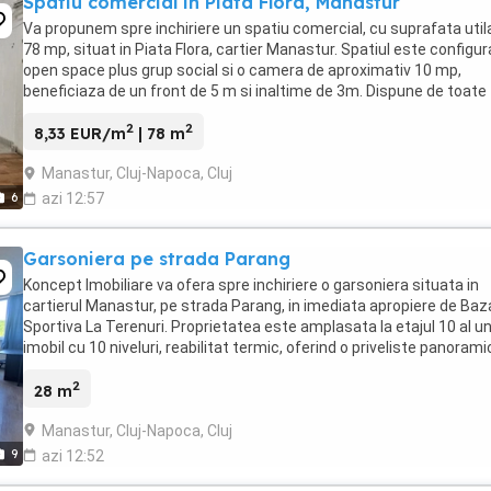
Spatiu comercial in Piata Flora, Manastur
Va propunem spre inchiriere un spatiu comercial, cu suprafata util
78 mp, situat in Piata Flora, cartier Manastur. Spatiul este configur
open space plus grup social si o camera de aproximativ 10 mp,
beneficiaza de un front de 5 m si inaltime de 3m. Dispune de toate
utilitatile, incalzirea este ...
2
2
8,33 EUR/m
| 78 m
Manastur, Cluj-Napoca, Cluj
6
azi 12:57
Garsoniera pe strada Parang
Koncept Imobiliare va ofera spre inchiriere o garsoniera situata in
cartierul Manastur, pe strada Parang, in imediata apropiere de Baz
Sportiva La Terenuri. Proprietatea este amplasata la etajul 10 al un
imobil cu 10 niveluri, reabilitat termic, oferind o priveliste panorami
asupra zonei si un ambient ...
2
28 m
Manastur, Cluj-Napoca, Cluj
9
azi 12:52