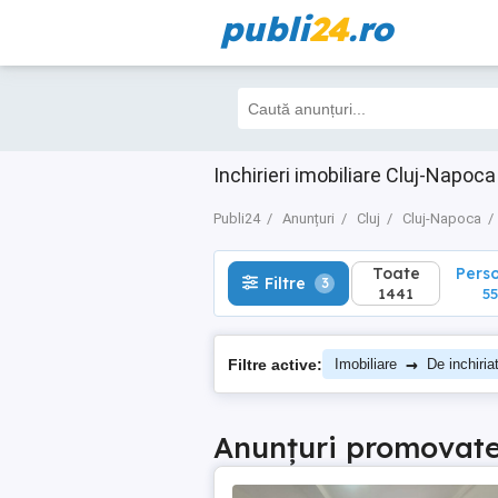
publi
24
.ro
Toate
Perso
Filtre
3
1441
557
Inchirieri imobiliare Cluj-Napoca
Publi24
Anunțuri
Cluj
Cluj-Napoca
Toate
Pers
Filtre
3
1441
55
→
Filtre active:
Imobiliare
De inchiria
Anunțuri promovat