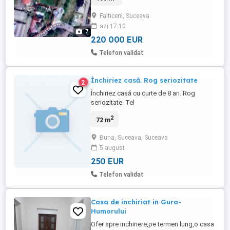
stradal 44 ml.Se poate vinde parcele
Falticeni, Suceava
pentru o locuinta luxoasa ,intimitate si
azi 17:10
spatiu generos pentru o vila impunatoare
7
sau o locuinta in stil minimalist.,Pret ...
220 000 EUR
Telefon validat
Închiriez casă. Rog seriozitate
2
Închiriez casă cu curte de 8 ari. Rog
seriozitate. Tel
2
72 m
Buna, Suceava, Suceava
5 august
250 EUR
Telefon validat
Casa de inchiriat in Gura-
Humorului
Ofer spre inchiriere,pe termen lung,o casa