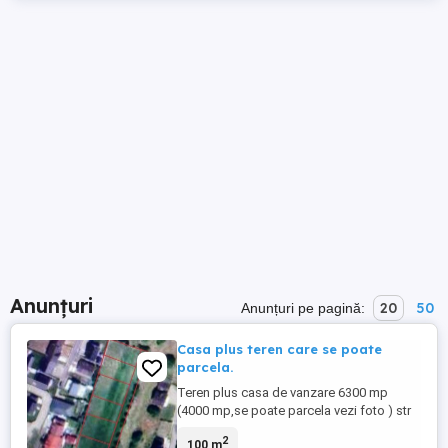
Anunțuri
20
50
Anunțuri pe pagină:
Casa plus teren care se poate
parcela.
Teren plus casa de vanzare 6300 mp
(4000 mp,se poate parcela vezi foto ) str
Mihai Sadoveanu ,zona linistita utilitati
2
100 m
,apa,canalizare ,curent electric front