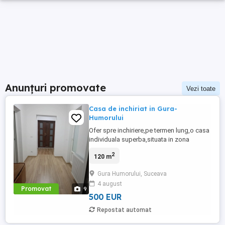
Anunțuri promovate
Vezi toate
Casa de inchiriat in Gura-
Humorului
Ofer spre inchiriere,pe termen lung,o casa
individuala superba,situata in zona
centrala a orasului.Proprietatea a fost
2
120 m
complet renovata recent si are o izolare
termica excelenta.E formata din doua
Gura Humorului, Suceava
dormitoare spatioase,living open -space
4 august
cu bucatarie noua,,complet utilata,o baie
Promovat
9
moderna si o centrala ...
500 EUR
Repostat automat