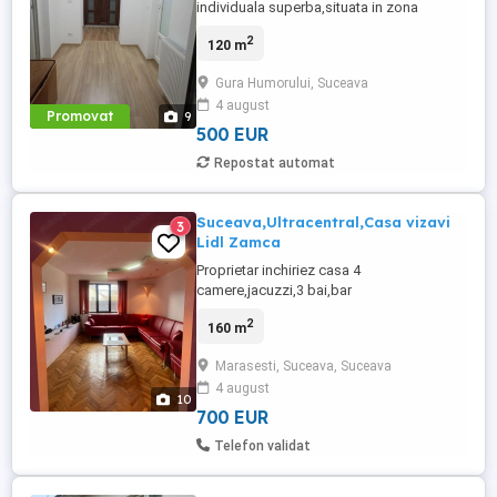
individuala superba,situata in zona
centrala a orasului.Proprietatea a fost
2
120 m
complet renovata recent si are o izolare
termica excelenta.E formata din doua
Gura Humorului, Suceava
dormitoare spatioase,living open -space
4 august
cu bucatarie noua,,complet utilata,o baie
Promovat
9
moderna si o centrala ...
500 EUR
Repostat automat
Suceava,Ultracentral,Casa vizavi
3
Lidl Zamca
Proprietar inchiriez casa 4
camere,jacuzzi,3 bai,bar
subsol,terasa,beci,spatiu depozitat
2
160 m
pod!Rog seriozitate,preferabil mesaje
wapp!2 locuri parcare,singur in curte!
Marasesti, Suceava, Suceava
4 august
10
700 EUR
Telefon validat