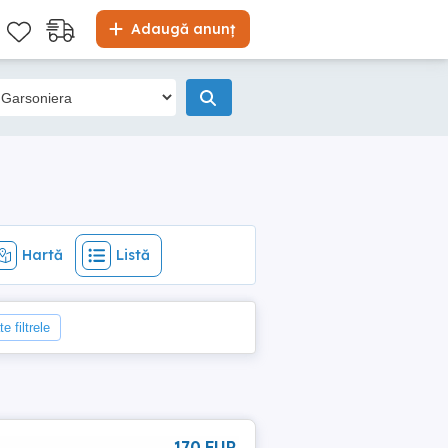
Hartă
Listă
Adaugă anunț
Hartă
Listă
e filtrele
170 EUR