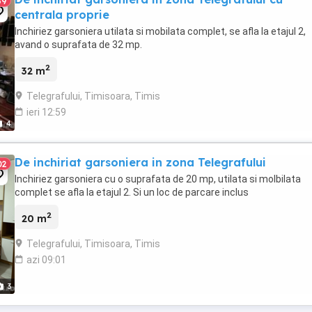
69
centrala proprie
Inchiriez garsoniera utilata si mobilata complet, se afla la etajul 2,
avand o suprafata de 32 mp.
2
32 m
Telegrafului, Timisoara, Timis
ieri 12:59
4
De inchiriat garsoniera in zona Telegrafului
02
Inchiriez garsoniera cu o suprafata de 20 mp, utilata si molbilata
complet se afla la etajul 2. Si un loc de parcare inclus
2
20 m
Telegrafului, Timisoara, Timis
azi 09:01
3