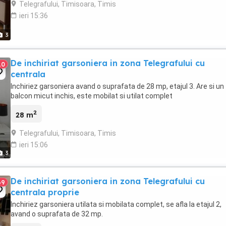
Telegrafului, Timisoara, Timis
ieri 15:36
3
De inchiriat garsoniera in zona Telegrafului cu
10
centrala
Inchiriez garsoniera avand o suprafata de 28 mp, etajul 3. Are si un
balcon micut inchis, este mobilat si utilat complet
2
28 m
Telegrafului, Timisoara, Timis
ieri 15:06
3
De inchiriat garsoniera in zona Telegrafului cu
69
centrala proprie
Inchiriez garsoniera utilata si mobilata complet, se afla la etajul 2,
avand o suprafata de 32 mp.