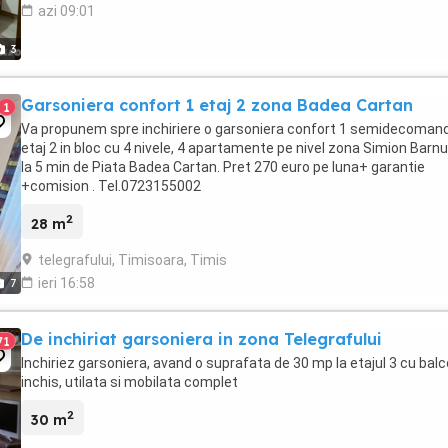
azi 09:01
3
Garsoniera confort 1 etaj 2 zona Badea Cartan
1
Va propunem spre inchiriere o garsoniera confort 1 semidecoman
etaj 2 in bloc cu 4 nivele, 4 apartamente pe nivel zona Simion Barnu
la 5 min de Piata Badea Cartan. Pret 270 euro pe luna+ garantie
+comision . Tel.0723155002
2
28 m
telegrafului, Timisoara, Timis
ieri 16:58
7
De inchiriat garsoniera in zona Telegrafului
71
Inchiriez garsoniera, avand o suprafata de 30 mp la etajul 3 cu bal
inchis, utilata si mobilata complet
2
30 m