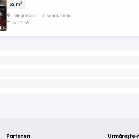
2
32 m
Telegrafului, Timisoara, Timis
ieri 12:59
4
Parteneri
Urmărește-