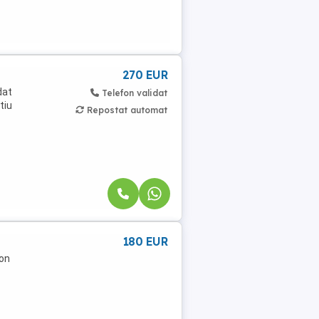
270 EUR
dat
Telefon validat
tiu
Repostat automat
180 EUR
con