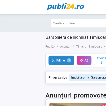
publi
24
.ro
Toate
Filtre
AI
5
5
Garsoniera de inchiriat Timisoara
Publi24
Anunțuri
Timis
Timisoara
Toat
Filtre
AI
5
5
→
Filtre active:
Imobiliare
Garsoniera
Anunțuri promovat