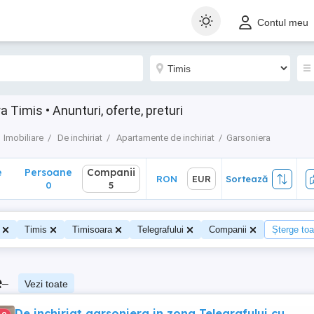
Persoane
Companii
RON
EUR
Sortează
Contul meu
0
5
 Timis • Anunturi, oferte, preturi
Imobiliare
De inchiriat
Apartamente de inchiriat
Garsoniera
e
Persoane
Companii
RON
EUR
Sortează
0
5
Timis
Timisoara
Telegrafului
Companii
Șterge toat
e
–
Vezi toate
De inchiriat garsoniera in zona Telegrafului cu